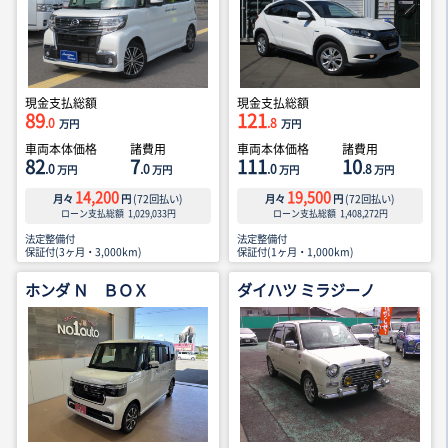
現金支払総額
現金支払総額
89
121
.0
.8
万円
万円
車両本体価格
諸費用
車両本体価格
諸費用
82
7
111
10
.0
.0
.0
.8
万円
万円
万円
万円
14,200
19,500
月々
円
(
72
回払い)
月々
円
(
72
回払い)
ローン支払総額
1,029,033
円
ローン支払総額
1,408,272
円
法定整備付
法定整備付
保証付(3ヶ月・3,000km)
保証付(1ヶ月・1,000km)
ホンダ Ｎ ＢＯＸ
ダイハツ ミラジーノ