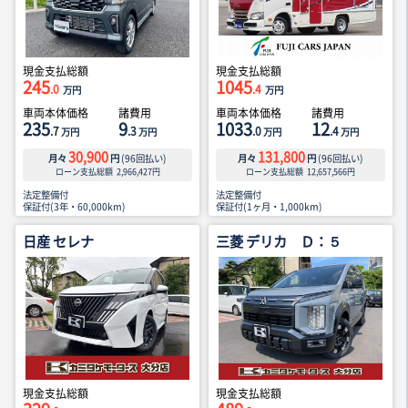
現金支払総額
現金支払総額
245
1045
.0
.4
万円
万円
車両本体価格
諸費用
車両本体価格
諸費用
235
9
1033
12
.7
.3
.0
.4
万円
万円
万円
万円
30,900
131,800
月々
円
(
96
回払い)
月々
円
(
96
回払い)
ローン支払総額
2,966,427
円
ローン支払総額
12,657,566
円
法定整備付
法定整備付
保証付(3年・60,000km)
保証付(1ヶ月・1,000km)
日産 セレナ
三菱 デリカ Ｄ：５
現金支払総額
現金支払総額