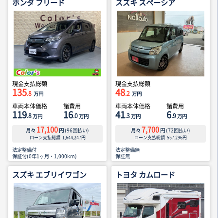
ホンダ フリード
スズキ スペーシア
現金支払総額
現金支払総額
135
48
.8
.2
万円
万円
車両本体価格
諸費用
車両本体価格
諸費用
119
16
41
6
.8
.0
.3
.9
万円
万円
万円
万円
17,100
7,700
月々
円
(
96
回払い)
月々
円
(
72
回払い)
ローン支払総額
1,644,247
円
ローン支払総額
557,296
円
法定整備付
法定整備無
保証付(0年1ヶ月・1,000km)
保証無
スズキ エブリイワゴン
トヨタ カムロード