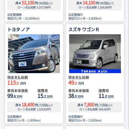
53,100
14,100
月々
円
(
96
回払い)
月々
円
(
96
回払い)
ローン支払総額
5,107,098
円
ローン支払総額
1,356,080
円
法定整備無
法定整備付
保証付(1年・10,000km)
保証付(3ヶ月・3,000km)
トヨタ ノア
スズキ ワゴンＲ
現金支払総額
現金支払総額
115
49
.0
.0
万円
万円
車両本体価格
諸費用
車両本体価格
諸費用
99
15
38
11
.8
.2
.0
.0
万円
万円
万円
万円
18,400
7,800
月々
円
(
72
回払い)
月々
円
(
72
回払い)
ローン支払総額
1,329,650
円
ローン支払総額
566,545
円
法定整備付
法定整備付
保証付(1ヶ月・1,000km)
保証付(6ヶ月・3,000km)