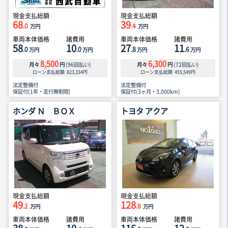
現金支払総額
現金支払総額
68
39
.0
.4
万円
万円
車両本体価格
諸費用
車両本体価格
諸費用
58
10
27
11
.0
.0
.8
.6
万円
万円
万円
万円
8,500
6,300
月々
円
(
96
回払い)
月々
円
(
72
回払い)
ローン支払総額
823,334
円
ローン支払総額
455,549
円
法定整備付
法定整備付
保証付(1年・走行無制限)
保証付(3ヶ月・3,000km)
ホンダ Ｎ ＢＯＸ
トヨタ アクア
現金支払総額
現金支払総額
49
128
.2
.8
万円
万円
車両本体価格
諸費用
車両本体価格
諸費用