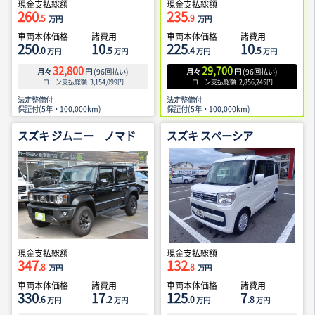
現金支払総額
現金支払総額
260
235
.5
.9
万円
万円
車両本体価格
諸費用
車両本体価格
諸費用
250
10
225
10
.0
.5
.4
.5
万円
万円
万円
万円
32,800
29,700
月々
円
(
96
回払い)
月々
円
(
96
回払い)
ローン支払総額
3,154,099
円
ローン支払総額
2,856,245
円
法定整備付
法定整備付
保証付(5年・100,000km)
保証付(5年・100,000km)
スズキ ジムニー ノマド
スズキ スペーシア
現金支払総額
現金支払総額
347
132
.8
.8
万円
万円
車両本体価格
諸費用
車両本体価格
諸費用
330
17
125
7
.6
.2
.0
.8
万円
万円
万円
万円