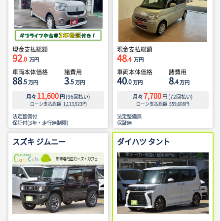
現金支払総額
現金支払総額
92
48
.0
.4
万円
万円
車両本体価格
諸費用
車両本体価格
諸費用
88
3
40
8
.5
.5
.0
.4
万円
万円
万円
万円
11,600
7,700
月々
円
(
96
回払い)
月々
円
(
72
回払い)
ローン支払総額
1,113,923
円
ローン支払総額
559,608
円
法定整備付
法定整備無
保証付(3年・走行無制限)
保証無
スズキ ジムニー
ダイハツ タント