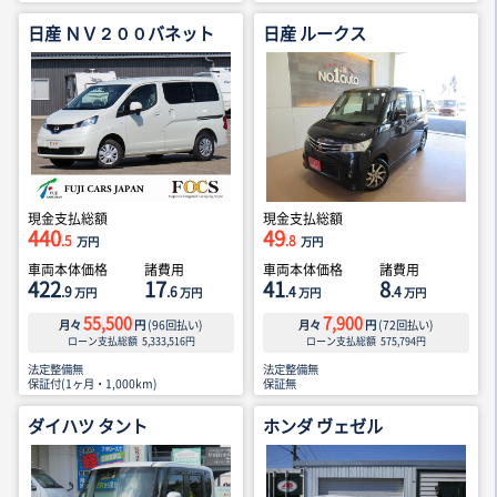
日産 ＮＶ２００バネット
日産 ルークス
現金支払総額
現金支払総額
440
49
.5
.8
万円
万円
車両本体価格
諸費用
車両本体価格
諸費用
422
17
41
8
.9
.6
.4
.4
万円
万円
万円
万円
55,500
7,900
月々
円
(
96
回払い)
月々
円
(
72
回払い)
ローン支払総額
5,333,516
円
ローン支払総額
575,794
円
法定整備無
法定整備無
保証付(1ヶ月・1,000km)
保証無
ダイハツ タント
ホンダ ヴェゼル