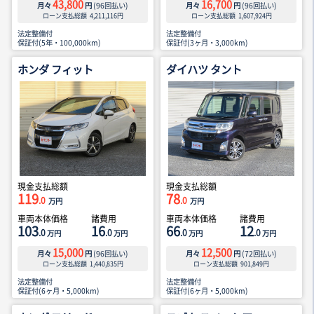
43,800
16,700
月々
円
(
96
回払い)
月々
円
(
96
回払い)
ローン支払総額
4,211,116
円
ローン支払総額
1,607,924
円
法定整備付
法定整備付
保証付(5年・100,000km)
保証付(3ヶ月・3,000km)
ホンダ フィット
ダイハツ タント
現金支払総額
現金支払総額
119
78
.0
.0
万円
万円
車両本体価格
諸費用
車両本体価格
諸費用
103
16
66
12
.0
.0
.0
.0
万円
万円
万円
万円
15,000
12,500
月々
円
(
96
回払い)
月々
円
(
72
回払い)
ローン支払総額
1,440,835
円
ローン支払総額
901,849
円
法定整備付
法定整備付
保証付(6ヶ月・5,000km)
保証付(6ヶ月・5,000km)