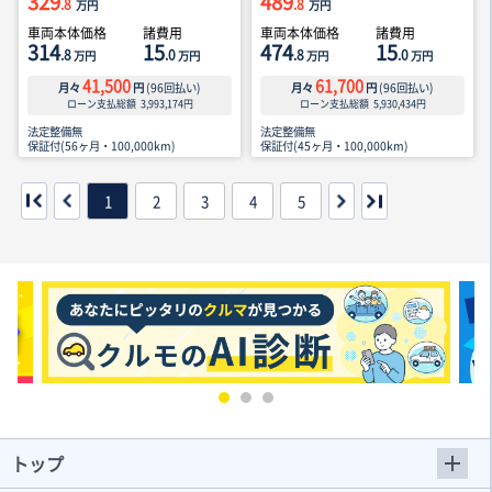
329
489
.8
.8
万円
万円
車両本体価格
諸費用
車両本体価格
諸費用
314
15
474
15
.8
.0
.8
.0
万円
万円
万円
万円
41,500
61,700
月々
円
(
96
回払い)
月々
円
(
96
回払い)
ローン支払総額
3,993,174
円
ローン支払総額
5,930,434
円
法定整備無
法定整備無
保証付(56ヶ月・100,000km)
保証付(45ヶ月・100,000km)
1
2
3
4
5
トップ