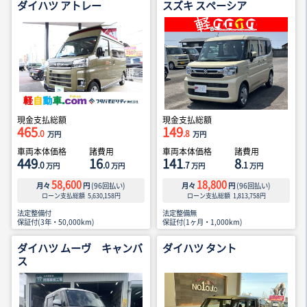
ダイハツ アトレー
スズキ スペーシア
現金支払総額
現金支払総額
465
149
.0
.8
万円
万円
車両本体価格
諸費用
車両本体価格
諸費用
449
16
141
8
.0
.0
.7
.1
万円
万円
万円
万円
58,600
18,800
月々
円
(
96
回払い)
月々
円
(
96
回払い)
ローン支払総額
5,630,158
円
ローン支払総額
1,813,758
円
法定整備付
法定整備無
保証付(3年・50,000km)
保証付(1ヶ月・1,000km)
ダイハツ ムーヴ キャンバ
ダイハツ タント
ス