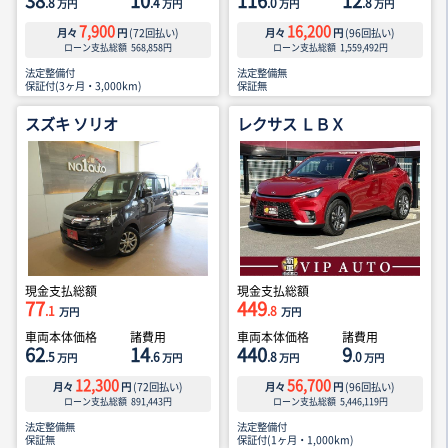
38
10
116
12
.8
.4
.0
.8
万円
万円
万円
万円
7,900
16,200
月々
円
(
72
回払い)
月々
円
(
96
回払い)
ローン支払総額
568,858
円
ローン支払総額
1,559,492
円
法定整備付
法定整備無
保証付(3ヶ月・3,000km)
保証無
スズキ ソリオ
レクサス ＬＢＸ
現金支払総額
現金支払総額
77
449
.1
.8
万円
万円
車両本体価格
諸費用
車両本体価格
諸費用
62
14
440
9
.5
.6
.8
.0
万円
万円
万円
万円
12,300
56,700
月々
円
(
72
回払い)
月々
円
(
96
回払い)
ローン支払総額
891,443
円
ローン支払総額
5,446,119
円
法定整備無
法定整備付
保証無
保証付(1ヶ月・1,000km)