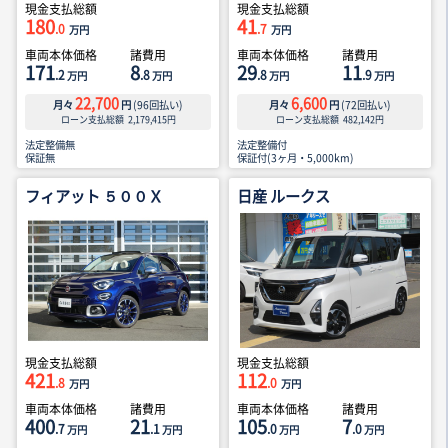
現金支払総額
現金支払総額
180
41
.0
.7
万円
万円
車両本体価格
諸費用
車両本体価格
諸費用
171
8
29
11
.2
.8
.8
.9
万円
万円
万円
万円
22,700
6,600
月々
円
(
96
回払い)
月々
円
(
72
回払い)
ローン支払総額
2,179,415
円
ローン支払総額
482,142
円
法定整備無
法定整備付
保証無
保証付(3ヶ月・5,000km)
フィアット ５００Ｘ
日産 ルークス
現金支払総額
現金支払総額
421
112
.8
.0
万円
万円
車両本体価格
諸費用
車両本体価格
諸費用
400
21
105
7
.7
.1
.0
.0
万円
万円
万円
万円