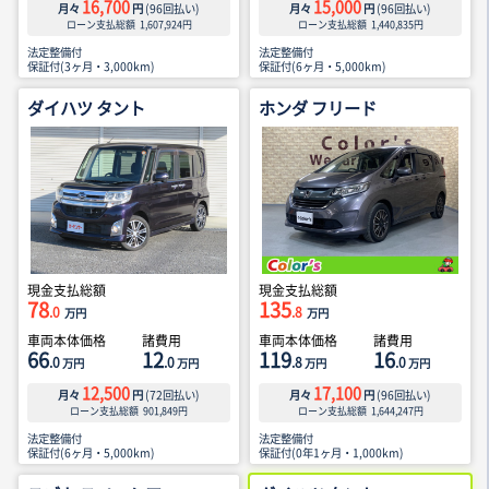
16,700
15,000
月々
円
(
96
回払い)
月々
円
(
96
回払い)
ローン支払総額
1,607,924
円
ローン支払総額
1,440,835
円
法定整備付
法定整備付
保証付(3ヶ月・3,000km)
保証付(6ヶ月・5,000km)
ダイハツ タント
ホンダ フリード
現金支払総額
現金支払総額
78
135
.0
.8
万円
万円
車両本体価格
諸費用
車両本体価格
諸費用
66
12
119
16
.0
.0
.8
.0
万円
万円
万円
万円
12,500
17,100
月々
円
(
72
回払い)
月々
円
(
96
回払い)
ローン支払総額
901,849
円
ローン支払総額
1,644,247
円
法定整備付
法定整備付
保証付(6ヶ月・5,000km)
保証付(0年1ヶ月・1,000km)