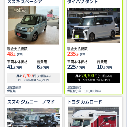
スズキ スペーシア
ダイハツ タント
現金支払総額
現金支払総額
48
235
.2
.9
万円
万円
車両本体価格
諸費用
車両本体価格
諸費用
41
6
225
10
.3
.9
.4
.5
万円
万円
万円
万円
7,700
29,700
月々
円
(
72
回払い)
月々
円
(
96
回払い)
ローン支払総額
557,296
円
ローン支払総額
2,856,245
円
法定整備無
法定整備付
保証無
保証付(5年・100,000km)
スズキ ジムニー ノマド
トヨタ カムロード