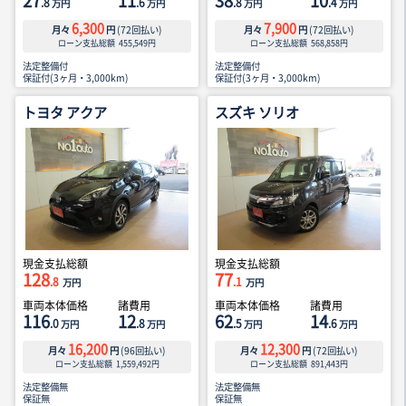
27
11
38
10
.8
.6
.8
.4
万円
万円
万円
万円
6,300
7,900
月々
円
(
72
回払い)
月々
円
(
72
回払い)
ローン支払総額
455,549
円
ローン支払総額
568,858
円
法定整備付
法定整備付
保証付(3ヶ月・3,000km)
保証付(3ヶ月・3,000km)
トヨタ アクア
スズキ ソリオ
現金支払総額
現金支払総額
128
77
.8
.1
万円
万円
車両本体価格
諸費用
車両本体価格
諸費用
116
12
62
14
.0
.8
.5
.6
万円
万円
万円
万円
16,200
12,300
月々
円
(
96
回払い)
月々
円
(
72
回払い)
ローン支払総額
1,559,492
円
ローン支払総額
891,443
円
法定整備無
法定整備無
保証無
保証無