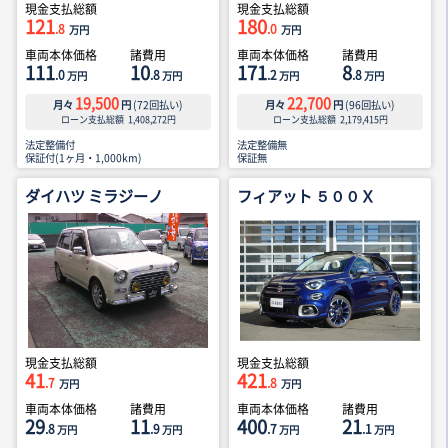
現金支払総額
現金支払総額
121
180
.8
.0
万円
万円
車両本体価格
諸費用
車両本体価格
諸費用
111
10
171
8
.0
.8
.2
.8
万円
万円
万円
万円
19,500
22,700
月々
円
(
72
回払い)
月々
円
(
96
回払い)
ローン支払総額
1,408,272
円
ローン支払総額
2,179,415
円
法定整備付
法定整備無
保証付(1ヶ月・1,000km)
保証無
ダイハツ ミラジーノ
フィアット ５００Ｘ
現金支払総額
現金支払総額
41
421
.7
.8
万円
万円
車両本体価格
諸費用
車両本体価格
諸費用
29
11
400
21
.8
.9
.7
.1
万円
万円
万円
万円