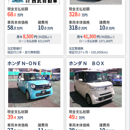
現金支払総額
現金支払総額
68
328
.0
.0
万円
万円
車両本体価格
諸費用
車両本体価格
諸費用
58
10
318
10
.0
.0
.0
.0
万円
万円
万円
万円
8,500
41,300
月々
円
(
96
回払い)
月々
円
(
96
回払い)
ローン支払総額
823,334
円
ローン支払総額
3,971,380
円
法定整備付
法定整備無
保証付(1年・走行無制限)
保証付(57ヶ月・100,000km)
ホンダ Ｎ−ＯＮＥ
ホンダ Ｎ ＢＯＸ
現金支払総額
現金支払総額
39
49
.4
.2
万円
万円
車両本体価格
諸費用
車両本体価格
諸費用