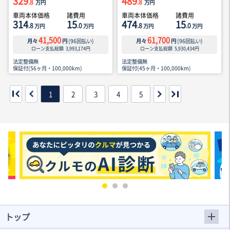
329
489
.8
.8
万円
万円
車両本体価格
諸費用
車両本体価格
諸費用
314
15
474
15
.8
.0
.8
.0
万円
万円
万円
万円
41,500
61,700
月々
円
(
96
回払い)
月々
円
(
96
回払い)
ローン支払総額
3,993,174
円
ローン支払総額
5,930,434
円
法定整備無
法定整備無
保証付(56ヶ月・100,000km)
保証付(45ヶ月・100,000km)
1
2
3
4
5
トップ