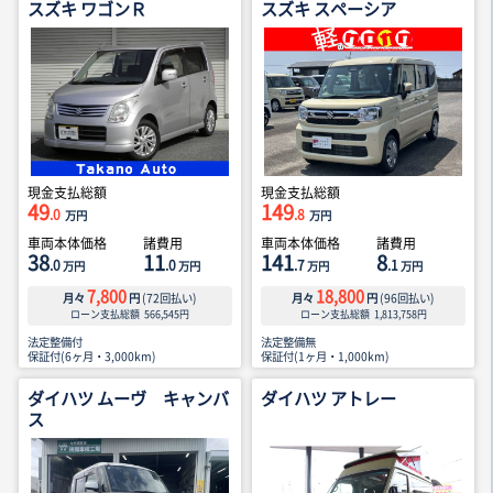
スズキ ワゴンＲ
スズキ スペーシア
現金支払総額
現金支払総額
49
149
.0
.8
万円
万円
車両本体価格
諸費用
車両本体価格
諸費用
38
11
141
8
.0
.0
.7
.1
万円
万円
万円
万円
7,800
18,800
月々
円
(
72
回払い)
月々
円
(
96
回払い)
ローン支払総額
566,545
円
ローン支払総額
1,813,758
円
法定整備付
法定整備無
保証付(6ヶ月・3,000km)
保証付(1ヶ月・1,000km)
ダイハツ ムーヴ キャンバ
ダイハツ アトレー
ス