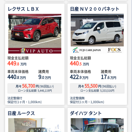
レクサス ＬＢＸ
日産 ＮＶ２００バネット
現金支払総額
現金支払総額
449
440
.8
.5
万円
万円
車両本体価格
諸費用
車両本体価格
諸費用
440
9
422
17
.8
.0
.9
.6
万円
万円
万円
万円
56,700
55,500
月々
円
(
96
回払い)
月々
円
(
96
回払い)
ローン支払総額
5,446,119
円
ローン支払総額
5,333,516
円
法定整備付
法定整備無
保証付(1ヶ月・1,000km)
保証付(1ヶ月・1,000km)
日産 ルークス
ダイハツ タント