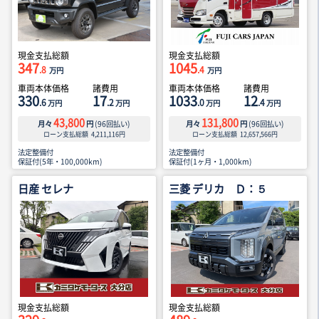
現金支払総額
現金支払総額
347
1045
.8
.4
万円
万円
車両本体価格
諸費用
車両本体価格
諸費用
330
17
1033
12
.6
.2
.0
.4
万円
万円
万円
万円
43,800
131,800
月々
円
(
96
回払い)
月々
円
(
96
回払い)
ローン支払総額
4,211,116
円
ローン支払総額
12,657,566
円
法定整備付
法定整備付
保証付(5年・100,000km)
保証付(1ヶ月・1,000km)
日産 セレナ
三菱 デリカ Ｄ：５
現金支払総額
現金支払総額