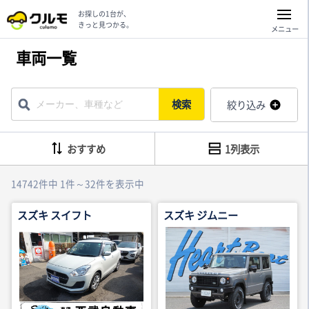
お探しの1台が、
きっと見つかる。
メニュー
車両一覧
検索
絞り込み
おすすめ
1列表示
14742件中 1件～32件を表示中
スズキ スイフト
スズキ ジムニー