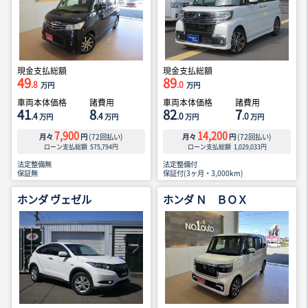
現金支払総額
現金支払総額
49
89
.8
.0
万円
万円
車両本体価格
諸費用
車両本体価格
諸費用
41
8
82
7
.4
.4
.0
.0
万円
万円
万円
万円
7,900
14,200
月々
円
(
72
回払い)
月々
円
(
72
回払い)
ローン支払総額
575,794
円
ローン支払総額
1,029,033
円
法定整備無
法定整備付
保証無
保証付(3ヶ月・3,000km)
ホンダ ヴェゼル
ホンダ Ｎ ＢＯＸ