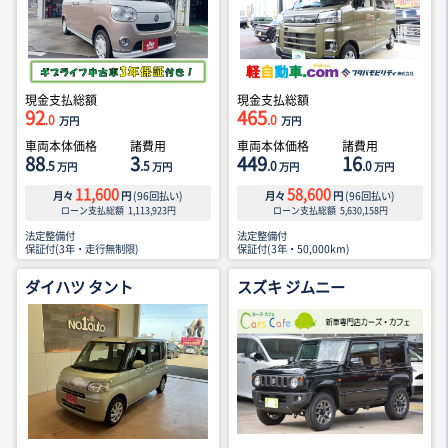
現金支払総額
現金支払総額
92
465
.0
.0
万円
万円
車両本体価格
諸費用
車両本体価格
諸費用
88
3
449
16
.5
.5
.0
.0
万円
万円
万円
万円
11,600
58,600
月々
円
(
96
回払い)
月々
円
(
96
回払い)
ローン支払総額
1,113,923
円
ローン支払総額
5,630,158
円
法定整備付
法定整備付
保証付(3年・走行無制限)
保証付(3年・50,000km)
ダイハツ タント
スズキ ジムニー