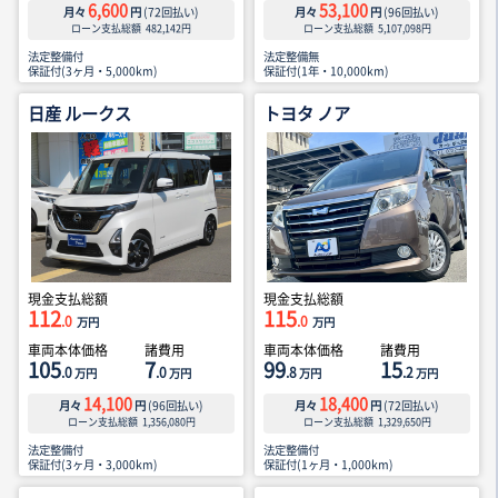
6,600
53,100
月々
円
(
72
回払い)
月々
円
(
96
回払い)
ローン支払総額
482,142
円
ローン支払総額
5,107,098
円
法定整備付
法定整備無
保証付(3ヶ月・5,000km)
保証付(1年・10,000km)
日産 ルークス
トヨタ ノア
現金支払総額
現金支払総額
112
115
.0
.0
万円
万円
車両本体価格
諸費用
車両本体価格
諸費用
105
7
99
15
.0
.0
.8
.2
万円
万円
万円
万円
14,100
18,400
月々
円
(
96
回払い)
月々
円
(
72
回払い)
ローン支払総額
1,356,080
円
ローン支払総額
1,329,650
円
法定整備付
法定整備付
保証付(3ヶ月・3,000km)
保証付(1ヶ月・1,000km)