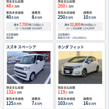
現金支払総額
現金支払総額
48
260
.4
.5
万円
万円
車両本体価格
諸費用
車両本体価格
諸費用
40
8
250
10
.0
.4
.0
.5
万円
万円
万円
万円
7,700
32,800
月々
円
(
72
回払い)
月々
円
(
96
回払い)
ローン支払総額
559,608
円
ローン支払総額
3,154,099
円
法定整備無
法定整備付
保証無
保証付(5年・100,000km)
スズキ スペーシア
ホンダ フィット
現金支払総額
現金支払総額
132
119
.8
.0
万円
万円
車両本体価格
諸費用
車両本体価格
諸費用
125
7
103
16
.0
.8
.0
.0
万円
万円
万円
万円