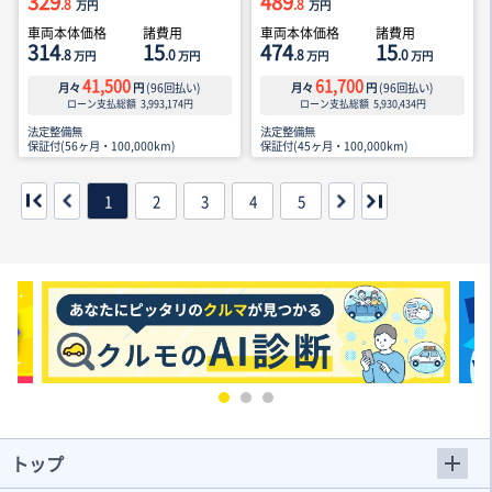
329
489
.8
.8
万円
万円
車両本体価格
諸費用
車両本体価格
諸費用
314
15
474
15
.8
.0
.8
.0
万円
万円
万円
万円
41,500
61,700
月々
円
(
96
回払い)
月々
円
(
96
回払い)
ローン支払総額
3,993,174
円
ローン支払総額
5,930,434
円
法定整備無
法定整備無
保証付(56ヶ月・100,000km)
保証付(45ヶ月・100,000km)
1
2
3
4
5
トップ