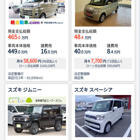
現金支払総額
現金支払総額
465
48
.0
.4
万円
万円
車両本体価格
諸費用
車両本体価格
諸費用
449
16
40
8
.0
.0
.0
.4
万円
万円
万円
万円
58,600
7,700
月々
円
(
96
回払い)
月々
円
(
72
回払い)
ローン支払総額
5,630,158
円
ローン支払総額
559,608
円
法定整備付
法定整備無
保証付(3年・50,000km)
保証無
スズキ ジムニー
スズキ スペーシア