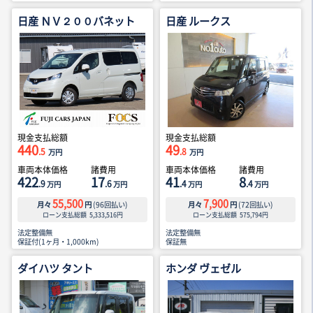
日産 ＮＶ２００バネット
日産 ルークス
現金支払総額
現金支払総額
440
49
.5
.8
万円
万円
車両本体価格
諸費用
車両本体価格
諸費用
422
17
41
8
.9
.6
.4
.4
万円
万円
万円
万円
55,500
7,900
月々
円
(
96
回払い)
月々
円
(
72
回払い)
ローン支払総額
5,333,516
円
ローン支払総額
575,794
円
法定整備無
法定整備無
保証付(1ヶ月・1,000km)
保証無
ダイハツ タント
ホンダ ヴェゼル