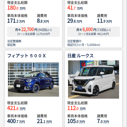
現金支払総額
現金支払総額
180
41
.0
.7
万円
万円
車両本体価格
諸費用
車両本体価格
諸費用
171
8
29
11
.2
.8
.8
.9
万円
万円
万円
万円
22,700
6,600
月々
円
(
96
回払い)
月々
円
(
72
回払い)
ローン支払総額
2,179,415
円
ローン支払総額
482,142
円
法定整備無
法定整備付
保証無
保証付(3ヶ月・5,000km)
フィアット ５００Ｘ
日産 ルークス
現金支払総額
現金支払総額
421
112
.8
.0
万円
万円
車両本体価格
諸費用
車両本体価格
諸費用
400
21
105
7
.7
.1
.0
.0
万円
万円
万円
万円