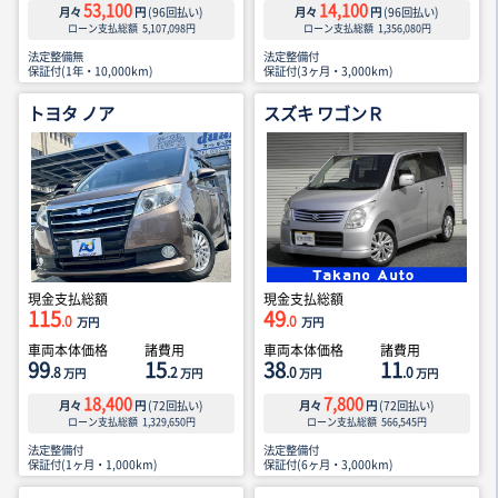
53,100
14,100
月々
円
(
96
回払い)
月々
円
(
96
回払い)
ローン支払総額
5,107,098
円
ローン支払総額
1,356,080
円
法定整備無
法定整備付
保証付(1年・10,000km)
保証付(3ヶ月・3,000km)
トヨタ ノア
スズキ ワゴンＲ
現金支払総額
現金支払総額
115
49
.0
.0
万円
万円
車両本体価格
諸費用
車両本体価格
諸費用
99
15
38
11
.8
.2
.0
.0
万円
万円
万円
万円
18,400
7,800
月々
円
(
72
回払い)
月々
円
(
72
回払い)
ローン支払総額
1,329,650
円
ローン支払総額
566,545
円
法定整備付
法定整備付
保証付(1ヶ月・1,000km)
保証付(6ヶ月・3,000km)