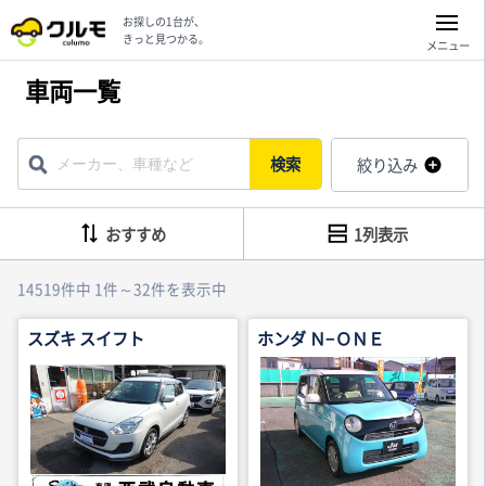
お探しの1台が、
きっと見つかる。
メニュー
車両一覧
検索
絞り込み
おすすめ
1列表示
14519件中 1件～32件を表示中
スズキ スイフト
ホンダ Ｎ−ＯＮＥ