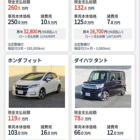
現金支払総額
現金支払総額
260
132
.5
.8
万円
万円
車両本体価格
諸費用
車両本体価格
諸費用
250
10
125
7
.0
.5
.0
.8
万円
万円
万円
万円
32,800
16,700
月々
円
(
96
回払い)
月々
円
(
96
回払い)
ローン支払総額
3,154,099
円
ローン支払総額
1,607,924
円
法定整備付
法定整備付
保証付(5年・100,000km)
保証付(3ヶ月・3,000km)
ホンダ フィット
ダイハツ タント
現金支払総額
現金支払総額
119
78
.0
.0
万円
万円
車両本体価格
諸費用
車両本体価格
諸費用
103
16
66
12
.0
.0
.0
.0
万円
万円
万円
万円