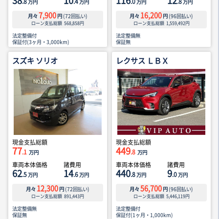
38
10
116
12
.8
.4
.0
.8
万円
万円
万円
万円
7,900
16,200
月々
円
(
72
回払い)
月々
円
(
96
回払い)
ローン支払総額
568,858
円
ローン支払総額
1,559,492
円
法定整備付
法定整備無
保証付(3ヶ月・3,000km)
保証無
スズキ ソリオ
レクサス ＬＢＸ
現金支払総額
現金支払総額
77
449
.1
.8
万円
万円
車両本体価格
諸費用
車両本体価格
諸費用
62
14
440
9
.5
.6
.8
.0
万円
万円
万円
万円
12,300
56,700
月々
円
(
72
回払い)
月々
円
(
96
回払い)
ローン支払総額
891,443
円
ローン支払総額
5,446,119
円
法定整備無
法定整備付
保証無
保証付(1ヶ月・1,000km)