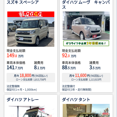
スズキ スペーシア
ダイハツ ムーヴ キャンバ
ス
現金支払総額
現金支払総額
149
92
.8
.0
万円
万円
車両本体価格
諸費用
車両本体価格
諸費用
141
8
88
3
.7
.1
.5
.5
万円
万円
万円
万円
18,800
11,600
月々
円
(
96
回払い)
月々
円
(
96
回払い)
ローン支払総額
1,813,758
円
ローン支払総額
1,113,923
円
法定整備無
法定整備付
保証付(1ヶ月・1,000km)
保証付(3年・走行無制限)
ダイハツ アトレー
ダイハツ タント