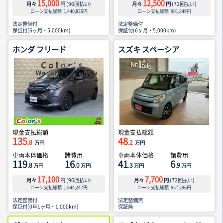
15,000
12,500
月々
円
(
96
回払い)
月々
円
(
72
回払い)
ローン支払総額
1,440,835
円
ローン支払総額
901,849
円
法定整備付
法定整備付
保証付(6ヶ月・5,000km)
保証付(6ヶ月・5,000km)
ホンダ フリード
スズキ スペーシア
現金支払総額
現金支払総額
135
48
.8
.2
万円
万円
車両本体価格
諸費用
車両本体価格
諸費用
119
16
41
6
.8
.0
.3
.9
万円
万円
万円
万円
17,100
7,700
月々
円
(
96
回払い)
月々
円
(
72
回払い)
ローン支払総額
1,644,247
円
ローン支払総額
557,296
円
法定整備付
法定整備無
保証付(0年1ヶ月・1,000km)
保証無