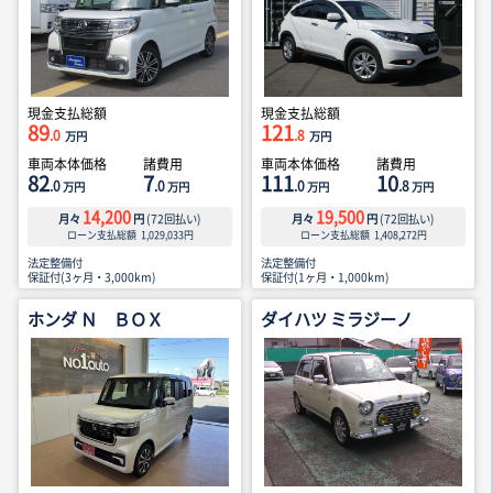
現金支払総額
現金支払総額
89
121
.0
.8
万円
万円
車両本体価格
諸費用
車両本体価格
諸費用
82
7
111
10
.0
.0
.0
.8
万円
万円
万円
万円
14,200
19,500
月々
円
(
72
回払い)
月々
円
(
72
回払い)
ローン支払総額
1,029,033
円
ローン支払総額
1,408,272
円
法定整備付
法定整備付
保証付(3ヶ月・3,000km)
保証付(1ヶ月・1,000km)
ホンダ Ｎ ＢＯＸ
ダイハツ ミラジーノ