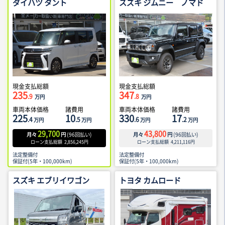
ダイハツ タント
スズキ ジムニー ノマド
現金支払総額
現金支払総額
235
347
.9
.8
万円
万円
車両本体価格
諸費用
車両本体価格
諸費用
225
10
330
17
.4
.5
.6
.2
万円
万円
万円
万円
29,700
43,800
月々
円
(
96
回払い)
月々
円
(
96
回払い)
ローン支払総額
2,856,245
円
ローン支払総額
4,211,116
円
法定整備付
法定整備付
保証付(5年・100,000km)
保証付(5年・100,000km)
スズキ エブリイワゴン
トヨタ カムロード