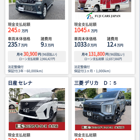
現金支払総額
現金支払総額
245
1045
.0
.4
万円
万円
車両本体価格
諸費用
車両本体価格
諸費用
235
9
1033
12
.7
.3
.0
.4
万円
万円
万円
万円
30,900
131,800
月々
円
(
96
回払い)
月々
円
(
96
回払い)
ローン支払総額
2,966,427
円
ローン支払総額
12,657,566
円
法定整備付
法定整備付
保証付(3年・60,000km)
保証付(1ヶ月・1,000km)
日産 セレナ
三菱 デリカ Ｄ：５
現金支払総額
現金支払総額