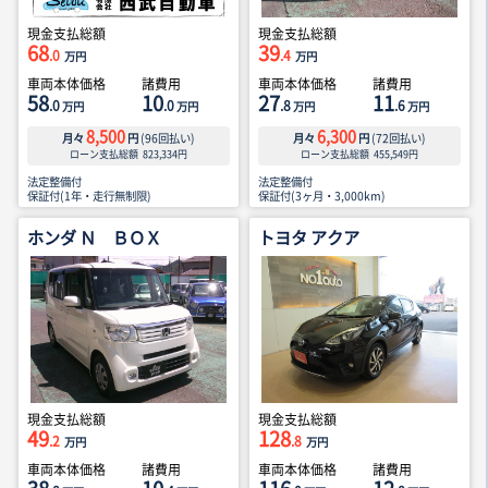
現金支払総額
現金支払総額
68
39
.0
.4
万円
万円
車両本体価格
諸費用
車両本体価格
諸費用
58
10
27
11
.0
.0
.8
.6
万円
万円
万円
万円
8,500
6,300
月々
円
(
96
回払い)
月々
円
(
72
回払い)
ローン支払総額
823,334
円
ローン支払総額
455,549
円
法定整備付
法定整備付
保証付(1年・走行無制限)
保証付(3ヶ月・3,000km)
ホンダ Ｎ ＢＯＸ
トヨタ アクア
現金支払総額
現金支払総額
49
128
.2
.8
万円
万円
車両本体価格
諸費用
車両本体価格
諸費用