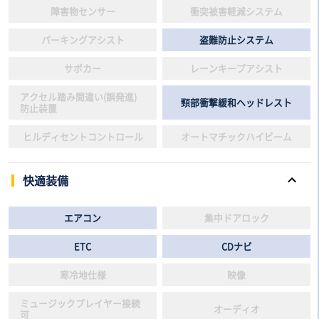
障害物センサー
衝突被害軽減システム
パーキングアシスト
盗難防止システム
サポカー
レーンキープアシスト
アクセル踏み間違い(誤発進)
頸部衝撃緩和ヘッドレスト
防止装置
ヒルディセントコントロール
オートマチックハイビーム
快適装備
エアコン
集中ドアロック
ETC
CDナビ
寒冷地仕様
映像
ミュージックプレイヤー接続
オーディオ
可