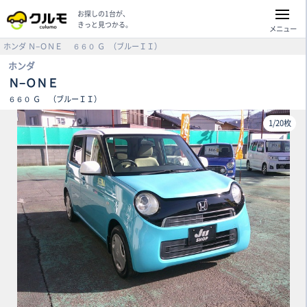
お探しの1台が、
きっと見つかる。
メニュー
ホンダ
Ｎ−ＯＮＥ
６６０ Ｇ
（ブルーＩＩ）
ホンダ
Ｎ−ＯＮＥ
６６０ Ｇ
（ブルーＩＩ）
1
/
20枚