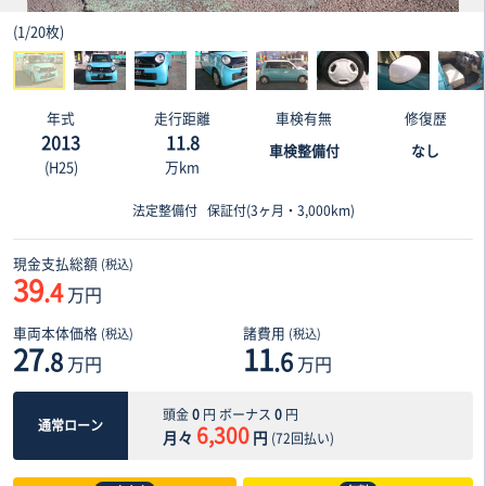
(
1
/
20枚
)
年式
走行距離
車検有無
修復歴
2013
11.8
車検整備付
なし
(H25)
万km
法定整備付
保証付(3ヶ月・3,000km)
現金支払総額
(税込)
39
.4
万円
車両本体価格
諸費用
(税込)
(税込)
27
11
.8
.6
万円
万円
頭金
0
円 ボーナス
0
円
通常ローン
6,300
月々
円
(
72
回払い)