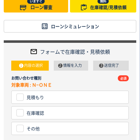
いますぐ
無料
ローン審査
在庫確認/見積依頼
ローンシミュレーション
フォームで在庫確認・見積依頼
内容の選択
情報を入力
送信完了
お問い合わせ種別
電話番
必須
対象車両 : Ｎ−ＯＮＥ
見積もり
納車先
都道
在庫確認
その他