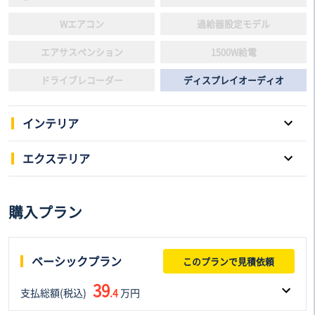
Wエアコン
過給器設定モデル
エアサスペンション
1500W給電
ドライブレコーダー
ディスプレイオーディオ
インテリア
パワーウインドウ
キーレスエントリー
エクステリア
スマートキー
本革シート
スライドドア
サンルーフ
購入プラン
3列シート
電動シート
アルミホイール
ローダウン
フルフラットシート
後席モニター
リフトアップ
HID/LED
ベーシックプラン
このプランで見積依頼
シートヒーター
シートエアコン
エアロパーツ
アダプティプヘッドライト
39
支払総額(税込)
ウォークスルー
.4
万円
オットマン
フロントフォグランプ
ルーフレール