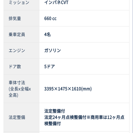
ミッション
インパネCVT
排気量
660 cc
乗車定員
4名
エンジン
ガソリン
ドア数
5ドア
車体寸法
(全長x全幅x
3395×1475×1610(mm)
全高)
法定整備付
法定整備
法定24ヶ月点検整備付※商用車は12ヶ月点
検整備付