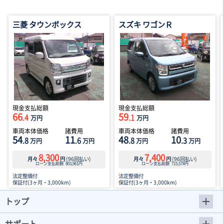
三菱 タウンボックス
スズキ ワゴンＲ
現金支払総額
現金支払総額
66
59
.4
.1
万円
万円
車両本体価格
諸費用
車両本体価格
諸費用
54
11
48
10
.8
.6
.8
.3
万円
万円
万円
万円
8,300
7,400
月々
円
(
96
回払い)
月々
円
(
96
回払い)
ローン支払総額
803,961
円
ローン支払総額
715,574
円
法定整備付
法定整備付
保証付(3ヶ月・3,000km)
保証付(3ヶ月・3,000km)
トップ
サポート