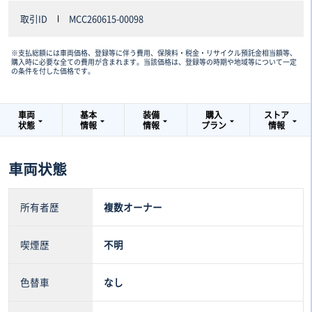
取引ID
MCC260615-00098
※支払総額には車両価格、登録等に伴う費用、保険料・税金・リサイクル預託金相当額等、
購入時に必要な全ての費用が含まれます。当該価格は、登録等の時期や地域等について一定
の条件を付した価格です。
車両
基本
装備
購入
ストア
状態
情報
情報
プラン
情報
車両状態
所有者歴
複数オーナー
喫煙歴
不明
色替車
なし