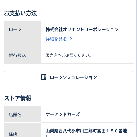
テレビ
車両本体価格(税込)
諸費用(税込)
お支払い方法
27
11
.8万円
.6万円
ローン
株式会社オリエントコーポレーション
詳細を見る
銀行振込
販売店へご確認ください。
ローンシミュレーション
ストア情報
店舗名
ケーアンドカーズ
山梨県西八代郡市川三郷町高田１８０番地
住所
1