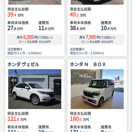
現金支払総額
現金支払総額
39
49
.4
.2
万円
万円
車両本体価格
諸費用
車両本体価格
諸費用
27
11
38
10
.8
.6
.8
.4
万円
万円
万円
万円
6,300
7,900
月々
円
(
72
回払い)
月々
円
(
72
回払い)
ローン支払総額
455,549
円
ローン支払総額
568,858
円
法定整備付
法定整備付
保証付(3ヶ月・3,000km)
保証付(3ヶ月・3,000km)
ホンダ ヴェゼル
ホンダ Ｎ ＢＯＸ
現金支払総額
現金支払総額
121
180
.8
.0
万円
万円
車両本体価格
諸費用
車両本体価格
諸費用