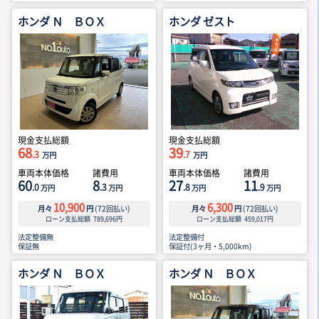
ホンダ Ｎ ＢＯＸ
ホンダ ゼスト
現金支払総額
現金支払総額
68
39
.3
.7
万円
万円
車両本体価格
諸費用
車両本体価格
諸費用
60
8
27
11
.0
.3
.8
.9
万円
万円
万円
万円
10,900
6,300
月々
円
(
72
回払い)
月々
円
(
72
回払い)
ローン支払総額
789,696
円
ローン支払総額
459,017
円
法定整備無
法定整備付
保証無
保証付(3ヶ月・5,000km)
ホンダ Ｎ ＢＯＸ
ホンダ Ｎ ＢＯＸ