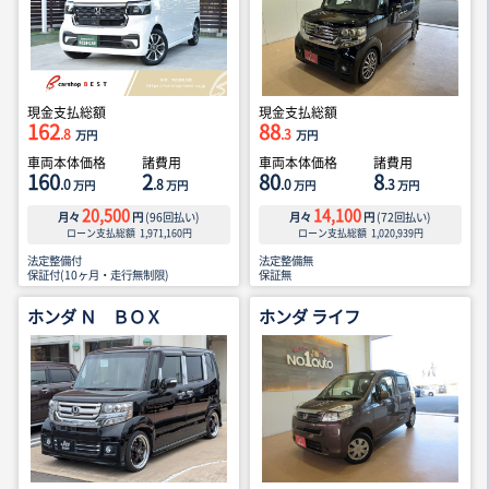
現金支払総額
現金支払総額
162
88
.8
.3
万円
万円
車両本体価格
諸費用
車両本体価格
諸費用
160
2
80
8
.0
.8
.0
.3
万円
万円
万円
万円
20,500
14,100
月々
円
(
96
回払い)
月々
円
(
72
回払い)
ローン支払総額
1,971,160
円
ローン支払総額
1,020,939
円
法定整備付
法定整備無
保証付(10ヶ月・走行無制限)
保証無
ホンダ Ｎ ＢＯＸ
ホンダ ライフ