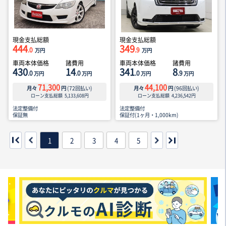
現金支払総額
現金支払総額
444
349
.0
.9
万円
万円
車両本体価格
諸費用
車両本体価格
諸費用
430
14
341
8
.0
.0
.0
.9
万円
万円
万円
万円
71,300
44,100
月々
円
(
72
回払い)
月々
円
(
96
回払い)
ローン支払総額
5,133,608
円
ローン支払総額
4,236,542
円
法定整備付
法定整備付
保証無
保証付(1ヶ月・1,000km)
1
2
3
4
5