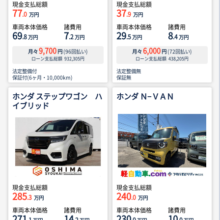
現金支払総額
現金支払総額
77
37
.0
.9
万円
万円
車両本体価格
諸費用
車両本体価格
諸費用
69
7
29
8
.8
.2
.5
.4
万円
万円
万円
万円
9,700
6,000
月々
円
(
96
回払い)
月々
円
(
72
回払い)
ローン支払総額
932,305
円
ローン支払総額
438,205
円
法定整備付
法定整備無
保証付(6ヶ月・10,000km)
保証無
ホンダ ステップワゴン ハ
ホンダ Ｎ−ＶＡＮ
イブリッド
現金支払総額
現金支払総額
285
240
.3
.0
万円
万円
車両本体価格
諸費用
車両本体価格
諸費用
271
14
230
10