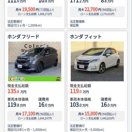
111
10
171
8
.0
.8
.2
.8
万円
万円
万円
万円
19,500
22,700
月々
円
(
72
回払い)
月々
円
(
96
回払い)
ローン支払総額
1,408,272
円
ローン支払総額
2,179,415
円
法定整備付
法定整備無
保証付(1ヶ月・1,000km)
保証無
ホンダ フリード
ホンダ フィット
現金支払総額
現金支払総額
135
119
.8
.0
万円
万円
車両本体価格
諸費用
車両本体価格
諸費用
119
16
103
16
.8
.0
.0
.0
万円
万円
万円
万円
17,100
15,000
月々
円
(
96
回払い)
月々
円
(
96
回払い)
ローン支払総額
1,644,247
円
ローン支払総額
1,440,835
円
法定整備付
法定整備付
保証付(0年1ヶ月・1,000km)
保証付(6ヶ月・5,000km)