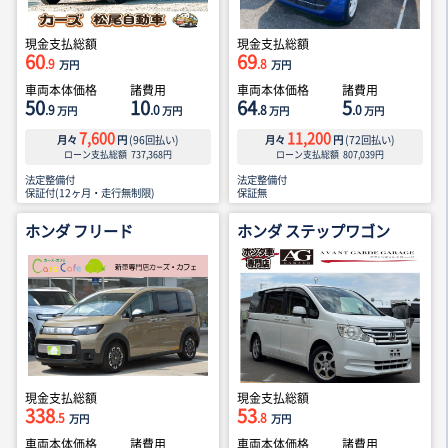
現金支払総額
現金支払総額
60
69
.9
.8
万円
万円
車両本体価格
諸費用
車両本体価格
諸費用
50
10
64
5
.9
.0
.8
.0
万円
万円
万円
万円
7,600
11,200
月々
円
(
96
回払い)
月々
円
(
72
回払い)
ローン支払総額
737,368
円
ローン支払総額
807,039
円
法定整備付
法定整備付
保証付(12ヶ月・走行無制限)
保証無
ホンダ フリード
ホンダ ステップワゴン
現金支払総額
現金支払総額
338
53
.5
.8
万円
万円
車両本体価格
諸費用
車両本体価格
諸費用