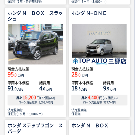
保証付(1年・走行無制限)
保証付(3ヶ月・3,000km)
ホンダ Ｎ ＢＯＸ スラッ
ホンダ Ｎ−ＯＮＥ
シュ
現金支払総額
現金支払総額
95
28
.0
.0
万円
万円
車両本体価格
諸費用
車両本体価格
諸費用
91
4
18
9
.0
.0
.5
.5
万円
万円
万円
万円
15,200
4,400
月々
円
(
72
回払い)
月々
円
(
72
回払い)
ローン支払総額
1,098,406
円
ローン支払総額
323,740
円
法定整備付
法定整備無
保証付(3ヶ月・3,000km)
保証無
ホンダ ステップワゴン ス
ホンダ Ｎ ＢＯＸ
パーダ