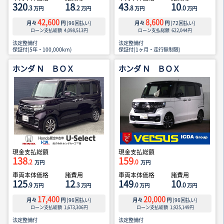
320
18
43
10
.3
.2
.8
.0
万円
万円
万円
万円
42,600
8,600
月々
円
(
96
回払い)
月々
円
(
72
回払い)
ローン支払総額
4,098,513
円
ローン支払総額
622,044
円
法定整備付
法定整備付
保証付(5年・100,000km)
保証付(1ヶ月・走行無制限)
ホンダ Ｎ ＢＯＸ
ホンダ Ｎ ＢＯＸ
現金支払総額
現金支払総額
138
159
.2
.0
万円
万円
車両本体価格
諸費用
車両本体価格
諸費用
125
12
149
10
.9
.3
.0
.0
万円
万円
万円
万円
17,400
20,000
月々
円
(
96
回払い)
月々
円
(
96
回払い)
ローン支払総額
1,673,306
円
ローン支払総額
1,925,149
円
法定整備付
法定整備付