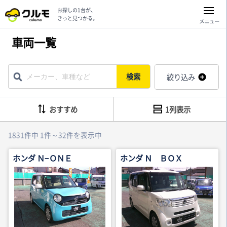
お探しの1台が、
きっと見つかる。
メニュー
車両一覧
検索
絞り込み
おすすめ
1列表示
1831件中 1件～32件を表示中
ホンダ Ｎ−ＯＮＥ
ホンダ Ｎ ＢＯＸ