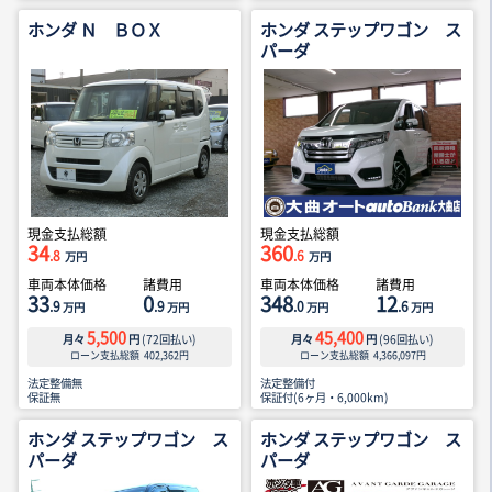
ホンダ Ｎ ＢＯＸ
ホンダ ステップワゴン ス
パーダ
現金支払総額
現金支払総額
34
360
.8
.6
万円
万円
車両本体価格
諸費用
車両本体価格
諸費用
33
0
348
12
.9
.9
.0
.6
万円
万円
万円
万円
5,500
45,400
月々
円
(
72
回払い)
月々
円
(
96
回払い)
ローン支払総額
402,362
円
ローン支払総額
4,366,097
円
法定整備無
法定整備付
保証無
保証付(6ヶ月・6,000km)
ホンダ ステップワゴン ス
ホンダ ステップワゴン ス
パーダ
パーダ