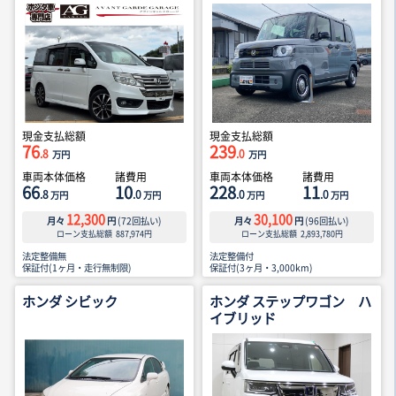
現金支払総額
現金支払総額
76
239
.8
.0
万円
万円
車両本体価格
諸費用
車両本体価格
諸費用
66
10
228
11
.8
.0
.0
.0
万円
万円
万円
万円
12,300
30,100
月々
円
(
72
回払い)
月々
円
(
96
回払い)
ローン支払総額
887,974
円
ローン支払総額
2,893,780
円
法定整備無
法定整備付
保証付(1ヶ月・走行無制限)
保証付(3ヶ月・3,000km)
ホンダ シビック
ホンダ ステップワゴン ハ
イブリッド