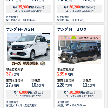
.1
.2
.0
.0
万円
万円
万円
万円
35,900
30,200
月々
円
(
96
回払い)
月々
円
(
96
回払い)
ローン支払総額
3,454,374
円
ローン支払総額
2,905,887
円
法定整備付
法定整備付
保証付(6ヶ月・10,000km)
保証付(3年・50,000km)
ホンダ Ｎ−ＷＧＮ
ホンダ Ｎ ＢＯＸ
現金支払総額
現金支払総額
37
239
.9
.8
万円
万円
車両本体価格
諸費用
車両本体価格
諸費用
27
10
228
11
.9
.0
.7
.1
万円
万円
万円
万円
6,000
30,200
月々
円
(
72
回払い)
月々
円
(
96
回払い)
ローン支払総額
438,205
円
ローン支払総額
2,903,466
円
法定整備付
法定整備付
保証付(12ヶ月・走行無制限)
保証付(5年・100,000km)