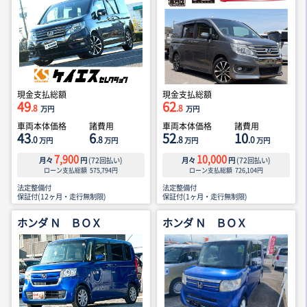
現金支払総額
現金支払総額
49
62
.8
.8
万円
万円
車両本体価格
諸費用
車両本体価格
諸費用
43
6
52
10
.0
.8
.8
.0
万円
万円
万円
万円
7,900
10,000
月々
円
(
72
回払い)
月々
円
(
72
回払い)
ローン支払総額
575,794
円
ローン支払総額
726,104
円
法定整備付
法定整備付
保証付(12ヶ月・走行無制限)
保証付(1ヶ月・走行無制限)
ホンダ Ｎ ＢＯＸ
ホンダ Ｎ ＢＯＸ