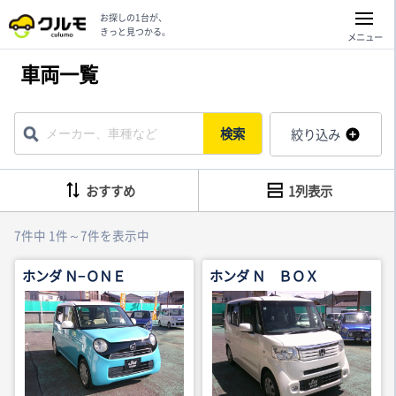
お探しの1台が、
きっと見つかる。
メニュー
車両一覧
検索
絞り込み
おすすめ
1列表示
7件中 1件～7件を表示中
ホンダ Ｎ−ＯＮＥ
ホンダ Ｎ ＢＯＸ