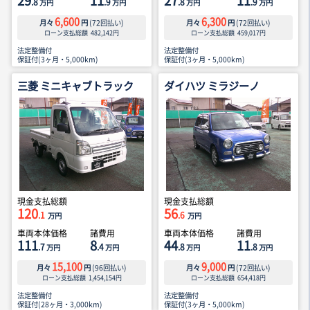
29
11
27
11
.8
.9
.8
.9
万円
万円
万円
万円
6,600
6,300
月々
円
(
72
回払い)
月々
円
(
72
回払い)
ローン支払総額
482,142
円
ローン支払総額
459,017
円
法定整備付
法定整備付
保証付(3ヶ月・5,000km)
保証付(3ヶ月・5,000km)
三菱 ミニキャブトラック
ダイハツ ミラジーノ
現金支払総額
現金支払総額
120
56
.1
.6
万円
万円
車両本体価格
諸費用
車両本体価格
諸費用
111
8
44
11
.7
.4
.8
.8
万円
万円
万円
万円
15,100
9,000
月々
円
(
96
回払い)
月々
円
(
72
回払い)
ローン支払総額
1,454,154
円
ローン支払総額
654,418
円
法定整備付
法定整備付
保証付(28ヶ月・3,000km)
保証付(3ヶ月・5,000km)