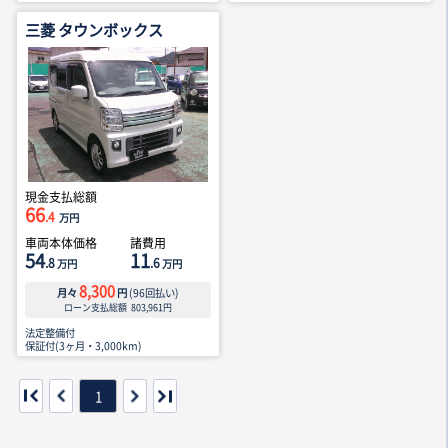
三菱 タウンボックス
現金支払総額
66
.4
万円
車両本体価格
諸費用
54
11
.8
.6
万円
万円
8,300
月々
円
(
96
回払い)
ローン支払総額
803,961
円
法定整備付
保証付(3ヶ月・3,000km)
1