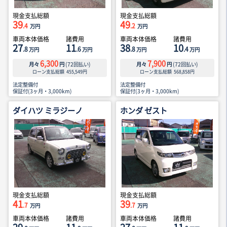
現金支払総額
現金支払総額
39
49
.4
.2
万円
万円
車両本体価格
諸費用
車両本体価格
諸費用
27
11
38
10
.8
.6
.8
.4
万円
万円
万円
万円
6,300
7,900
月々
円
(
72
回払い)
月々
円
(
72
回払い)
ローン支払総額
455,549
円
ローン支払総額
568,858
円
法定整備付
法定整備付
保証付(3ヶ月・3,000km)
保証付(3ヶ月・3,000km)
ダイハツ ミラジーノ
ホンダ ゼスト
現金支払総額
現金支払総額
41
39
.7
.7
万円
万円
車両本体価格
諸費用
車両本体価格
諸費用