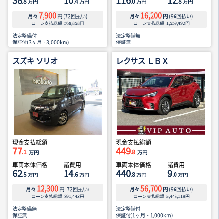
38
10
116
12
.8
.4
.0
.8
万円
万円
万円
万円
7,900
16,200
月々
円
(
72
回払い)
月々
円
(
96
回払い)
ローン支払総額
568,858
円
ローン支払総額
1,559,492
円
法定整備付
法定整備無
保証付(3ヶ月・3,000km)
保証無
スズキ ソリオ
レクサス ＬＢＸ
現金支払総額
現金支払総額
77
449
.1
.8
万円
万円
車両本体価格
諸費用
車両本体価格
諸費用
62
14
440
9
.5
.6
.8
.0
万円
万円
万円
万円
12,300
56,700
月々
円
(
72
回払い)
月々
円
(
96
回払い)
ローン支払総額
891,443
円
ローン支払総額
5,446,119
円
法定整備無
法定整備付
保証無
保証付(1ヶ月・1,000km)