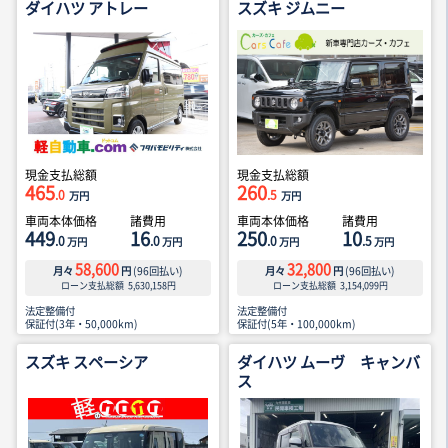
ダイハツ アトレー
スズキ ジムニー
現金支払総額
現金支払総額
465
260
.0
.5
万円
万円
車両本体価格
諸費用
車両本体価格
諸費用
449
16
250
10
.0
.0
.0
.5
万円
万円
万円
万円
58,600
32,800
月々
円
(
96
回払い)
月々
円
(
96
回払い)
ローン支払総額
5,630,158
円
ローン支払総額
3,154,099
円
法定整備付
法定整備付
保証付(3年・50,000km)
保証付(5年・100,000km)
スズキ スペーシア
ダイハツ ムーヴ キャンバ
ス