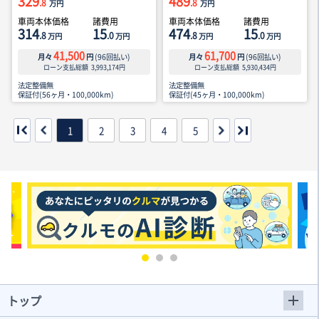
329
489
.8
.8
万円
万円
車両本体価格
諸費用
車両本体価格
諸費用
314
15
474
15
.8
.0
.8
.0
万円
万円
万円
万円
41,500
61,700
月々
円
(
96
回払い)
月々
円
(
96
回払い)
ローン支払総額
3,993,174
円
ローン支払総額
5,930,434
円
法定整備無
法定整備無
保証付(56ヶ月・100,000km)
保証付(45ヶ月・100,000km)
1
2
3
4
5
トップ