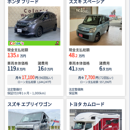
ホンダ フリード
スズキ スペーシア
現金支払総額
現金支払総額
135
48
.8
.2
万円
万円
車両本体価格
諸費用
車両本体価格
諸費用
119
16
41
6
.8
.0
.3
.9
万円
万円
万円
万円
17,100
7,700
月々
円
(
96
回払い)
月々
円
(
72
回払い)
ローン支払総額
1,644,247
円
ローン支払総額
557,296
円
法定整備付
法定整備無
保証付(0年1ヶ月・1,000km)
保証無
スズキ エブリイワゴン
トヨタ カムロード