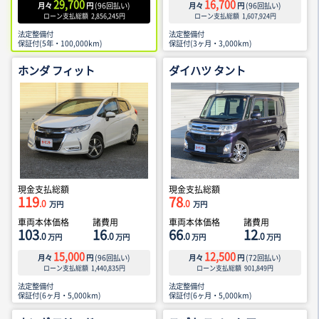
29,700
16,700
月々
円
(
96
回払い)
月々
円
(
96
回払い)
ローン支払総額
2,856,245
円
ローン支払総額
1,607,924
円
法定整備付
法定整備付
保証付(5年・100,000km)
保証付(3ヶ月・3,000km)
ホンダ フィット
ダイハツ タント
現金支払総額
現金支払総額
119
78
.0
.0
万円
万円
車両本体価格
諸費用
車両本体価格
諸費用
103
16
66
12
.0
.0
.0
.0
万円
万円
万円
万円
15,000
12,500
月々
円
(
96
回払い)
月々
円
(
72
回払い)
ローン支払総額
1,440,835
円
ローン支払総額
901,849
円
法定整備付
法定整備付
保証付(6ヶ月・5,000km)
保証付(6ヶ月・5,000km)