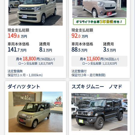
現金支払総額
現金支払総額
149
92
.8
.0
万円
万円
車両本体価格
諸費用
車両本体価格
諸費用
141
8
88
3
.7
.1
.5
.5
万円
万円
万円
万円
18,800
11,600
月々
円
(
96
回払い)
月々
円
(
96
回払い)
ローン支払総額
1,813,758
円
ローン支払総額
1,113,923
円
法定整備無
法定整備付
保証付(1ヶ月・1,000km)
保証付(3年・走行無制限)
ダイハツ タント
スズキ ジムニー ノマド