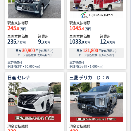
現金支払総額
現金支払総額
245
1045
.0
.4
万円
万円
車両本体価格
諸費用
車両本体価格
諸費用
235
9
1033
12
.7
.3
.0
.4
万円
万円
万円
万円
30,900
131,800
月々
円
(
96
回払い)
月々
円
(
96
回払い)
ローン支払総額
2,966,427
円
ローン支払総額
12,657,566
円
法定整備付
法定整備付
保証付(3年・60,000km)
保証付(1ヶ月・1,000km)
日産 セレナ
三菱 デリカ Ｄ：５
現金支払総額
現金支払総額