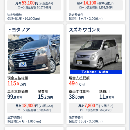
53,100
14,100
月々
円
(
96
回払い)
月々
円
(
96
回払い)
ローン支払総額
5,107,098
円
ローン支払総額
1,356,080
円
法定整備無
法定整備付
保証付(1年・10,000km)
保証付(3ヶ月・3,000km)
トヨタ ノア
スズキ ワゴンＲ
現金支払総額
現金支払総額
115
49
.0
.0
万円
万円
車両本体価格
諸費用
車両本体価格
諸費用
99
15
38
11
.8
.2
.0
.0
万円
万円
万円
万円
18,400
7,800
月々
円
(
72
回払い)
月々
円
(
72
回払い)
ローン支払総額
1,329,650
円
ローン支払総額
566,545
円
法定整備付
法定整備付
保証付(1ヶ月・1,000km)
保証付(6ヶ月・3,000km)