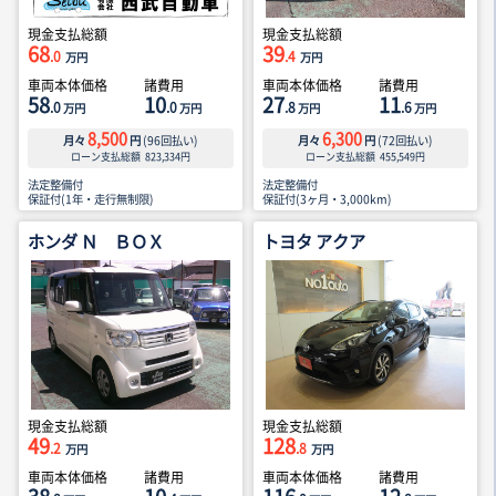
現金支払総額
現金支払総額
68
39
.0
.4
万円
万円
車両本体価格
諸費用
車両本体価格
諸費用
58
10
27
11
.0
.0
.8
.6
万円
万円
万円
万円
8,500
6,300
月々
円
(
96
回払い)
月々
円
(
72
回払い)
ローン支払総額
823,334
円
ローン支払総額
455,549
円
法定整備付
法定整備付
保証付(1年・走行無制限)
保証付(3ヶ月・3,000km)
ホンダ Ｎ ＢＯＸ
トヨタ アクア
現金支払総額
現金支払総額
49
128
.2
.8
万円
万円
車両本体価格
諸費用
車両本体価格
諸費用