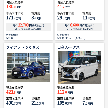
現金支払総額
現金支払総額
180
41
.0
.7
万円
万円
車両本体価格
諸費用
車両本体価格
諸費用
171
8
29
11
.2
.8
.8
.9
万円
万円
万円
万円
22,700
6,600
月々
円
(
96
回払い)
月々
円
(
72
回払い)
ローン支払総額
2,179,415
円
ローン支払総額
482,142
円
法定整備無
法定整備付
保証無
保証付(3ヶ月・5,000km)
フィアット ５００Ｘ
日産 ルークス
現金支払総額
現金支払総額
421
112
.8
.0
万円
万円
車両本体価格
諸費用
車両本体価格
諸費用
400
21
105
7
.7
.1
.0
.0
万円
万円
万円
万円