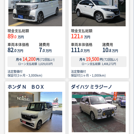
現金支払総額
現金支払総額
89
121
.0
.8
万円
万円
車両本体価格
諸費用
車両本体価格
諸費用
82
7
111
10
.0
.0
.0
.8
万円
万円
万円
万円
14,200
19,500
月々
円
(
72
回払い)
月々
円
(
72
回払い)
ローン支払総額
1,029,033
円
ローン支払総額
1,408,272
円
法定整備付
法定整備付
保証付(3ヶ月・3,000km)
保証付(1ヶ月・1,000km)
ホンダ Ｎ ＢＯＸ
ダイハツ ミラジーノ