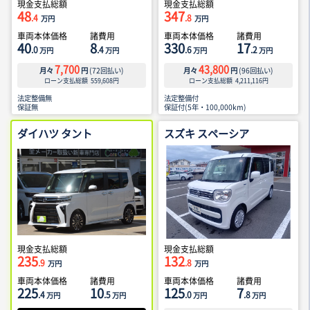
現金支払総額
現金支払総額
48
347
.4
.8
万円
万円
車両本体価格
諸費用
車両本体価格
諸費用
40
8
330
17
.0
.4
.6
.2
万円
万円
万円
万円
7,700
43,800
月々
円
(
72
回払い)
月々
円
(
96
回払い)
ローン支払総額
559,608
円
ローン支払総額
4,211,116
円
法定整備無
法定整備付
保証無
保証付(5年・100,000km)
ダイハツ タント
スズキ スペーシア
現金支払総額
現金支払総額
235
132
.9
.8
万円
万円
車両本体価格
諸費用
車両本体価格
諸費用
225
10
125
7
.4
.5
.0
.8
万円
万円
万円
万円