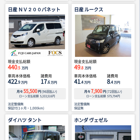
日産 ＮＶ２００バネット
日産 ルークス
現金支払総額
現金支払総額
440
49
.5
.8
万円
万円
車両本体価格
諸費用
車両本体価格
諸費用
422
17
41
8
.9
.6
.4
.4
万円
万円
万円
万円
55,500
7,900
月々
円
(
96
回払い)
月々
円
(
72
回払い)
ローン支払総額
5,333,516
円
ローン支払総額
575,794
円
法定整備無
法定整備無
保証付(1ヶ月・1,000km)
保証無
ダイハツ タント
ホンダ ヴェゼル