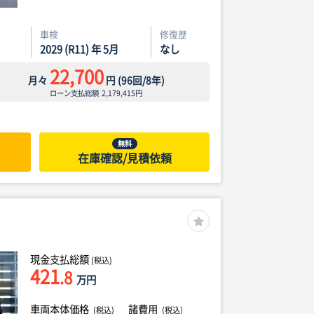
車検
修復歴
2029 (R11) 年 5月
なし
22,700
月々
円
(
96
回/
8
年)
ローン支払総額
2,179,415
円
無料
在庫確認/見積依頼
現金支払総額
(税込)
421
.8
万円
車両本体価格
諸費用
(税込)
(税込)