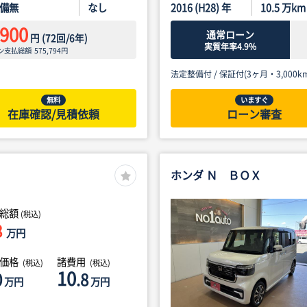
備無
なし
2016 (H28) 年
10.5
万km
,900
通常ローン
円
(
72
回/
6
年)
実質年率4.9%
ン支払総額
575,794
円
法定整備付 /
保証付(3ヶ月・3,000km
無料
いますぐ
在庫確認/見積依頼
ローン審査
ホンダ Ｎ ＢＯＸ
総額
(税込)
8
万円
体価格
諸費用
(税込)
(税込)
10
0
.8
万円
万円