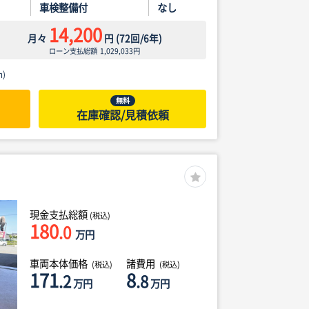
車検整備付
なし
14,200
月々
円
(
72
回/
6
年)
ローン支払総額
1,029,033
円
)
無料
在庫確認/見積依頼
現金支払総額
(税込)
180
.0
万円
車両本体価格
諸費用
(税込)
(税込)
171
8
.2
.8
万円
万円