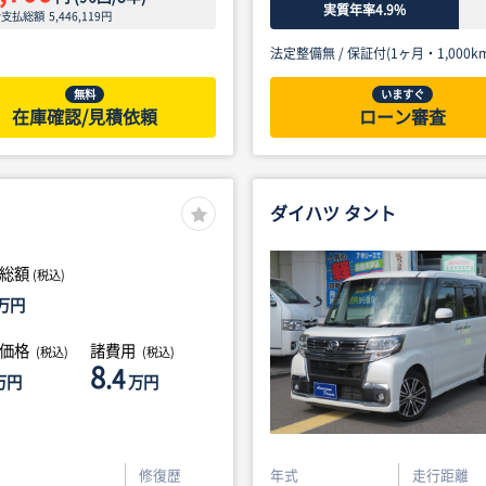
実質年率4.9%
ン支払総額
5,446,119
円
法定整備無 /
保証付(1ヶ月・1,000km
無料
いますぐ
在庫確認/見積依頼
ローン審査
ダイハツ タント
総額
(税込)
万円
体価格
諸費用
(税込)
(税込)
8
.4
万円
万円
修復歴
年式
走行距離