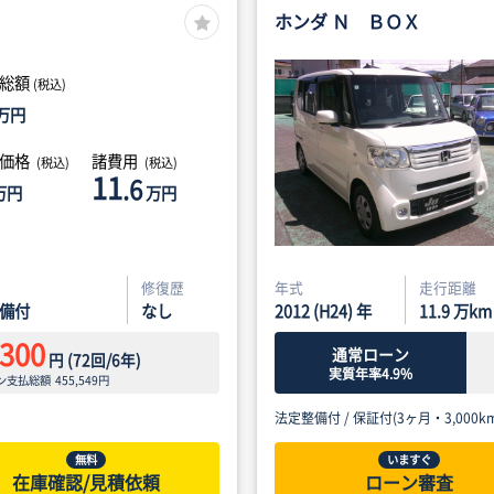
ホンダ Ｎ ＢＯＸ
総額
(税込)
万円
体価格
諸費用
(税込)
(税込)
11
.6
万円
万円
修復歴
年式
走行距離
備付
なし
2012 (H24) 年
11.9
万km
,300
通常ローン
円
(
72
回/
6
年)
実質年率4.9%
ン支払総額
455,549
円
法定整備付 /
保証付(3ヶ月・3,000km
無料
いますぐ
在庫確認/見積依頼
ローン審査