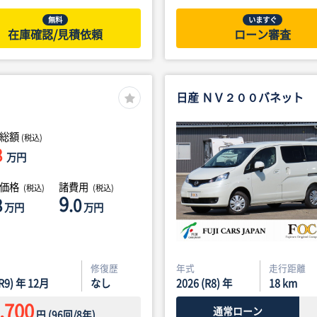
無料
いますぐ
在庫確認/見積依頼
ローン審査
日産 ＮＶ２００バネット
総額
(税込)
8
万円
体価格
諸費用
(税込)
(税込)
9
8
.0
万円
万円
修復歴
年式
走行距離
(R9) 年 12月
なし
2026 (R8) 年
18
km
,700
通常ローン
円
(
96
回/
8
年)