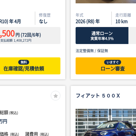
修復歴
年式
走行距離
(R10) 年 4月
なし
2026 (R8) 年
10
km
,500
通常ローン
円
(
72
回/
6
年)
実質年率4.9%
ン支払総額
1,408,272
円
法定整備無 /
保証無
無料
いますぐ
在庫確認/見積依頼
ローン審査
フィアット ５００Ｘ
総額
(税込)
万円
体価格
諸費用
(税込)
(税込)