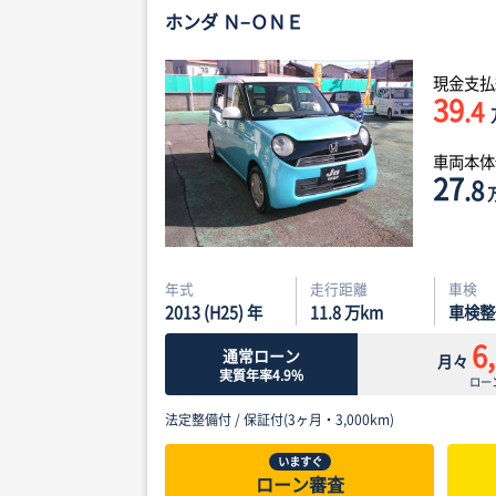
ホンダ Ｎ−ＯＮＥ
現金支払
39
.4
車両本
27
.8
年式
走行距離
車検
2013 (H25) 年
11.8
万km
車検整
6
通常ローン
月々
実質年率4.9%
ロー
法定整備付 /
保証付(3ヶ月・3,000km)
いますぐ
ローン審査