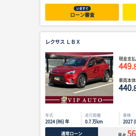
いますぐ
ローン審査
レクサス ＬＢＸ
現金支払
449
.
車両本
440
.
年式
走行距離
車検
2024 (R6) 年
0.7
万km
2027 
56
通常ローン
月々