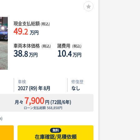
現金支払総額
(税込)
49
.2
万円
車両本体価格
諸費用
(税込)
(税込)
38
10
.8
.4
万円
万円
車検
修復歴
2027 (R9) 年 8月
なし
7,900
月々
円
(
72
回/
6
年)
ローン支払総額
568,858
円
)
無料
在庫確認/見積依頼