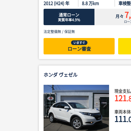
2012 (H24) 年
8.8
万km
車検整
7
通常ローン
月々
実質年率4.9%
ロー
法定整備無 /
保証無
いますぐ
ローン審査
ホンダ ヴェゼル
現金支払
121
.
車両本
111
.