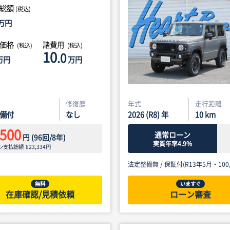
総額
(税込)
万円
体価格
諸費用
(税込)
(税込)
10
.0
万円
万円
修復歴
年式
走行距離
備付
なし
2026 (R8) 年
10
km
,500
通常ローン
円
(
96
回/
8
年)
実質年率4.9%
ン支払総額
823,334
円
法定整備無 /
保証付(R13年5月・100,
無料
いますぐ
在庫確認/見積依頼
ローン審査