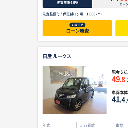
実質年率4.9%
ロー
法定整備付 /
保証付(1ヶ月・1,000km)
いますぐ
ローン審査
日産 ルークス
現金支払
49
.8
車両本
41
.4
年式
走行距離
車検