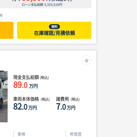
ローン支払総額
5,333,516
円
)
無料
在庫確認/見積依頼
現金支払総額
(税込)
89
.0
万円
車両本体価格
諸費用
(税込)
(税込)
82
7
.0
.0
万円
万円
車検
修復歴