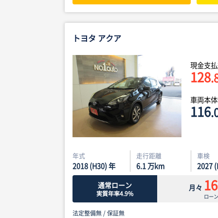
トヨタ アクア
現金支払
128
.
車両本
116
.
年式
走行距離
車検
2018 (H30) 年
6.1
万km
2027 
16
通常ローン
月々
実質年率4.9%
ロー
法定整備無 /
保証無