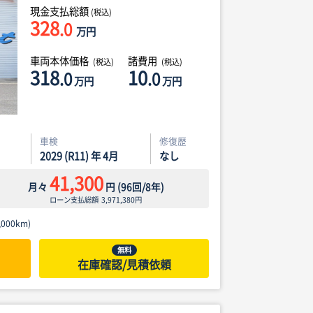
現金支払総額
(税込)
328
.0
万円
車両本体価格
諸費用
(税込)
(税込)
318
10
.0
.0
万円
万円
車検
修復歴
2029 (R11) 年 4月
なし
41,300
月々
円
(
96
回/
8
年)
ローン支払総額
3,971,380
円
000km)
無料
在庫確認/見積依頼