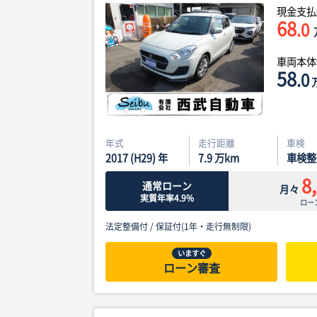
現金支払
68
.0
車両本
58
.0
年式
走行距離
車検
2017 (H29) 年
7.9
万km
車検整
8
通常ローン
月々
実質年率4.9%
ロー
法定整備付 /
保証付(1年・走行無制限)
いますぐ
ローン審査