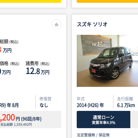
スズキ ソリオ
総額
(税込)
8
万円
体価格
諸費用
(税込)
(税込)
12
0
.8
万円
万円
修復歴
年式
走行距離
(R9) 年 8月
なし
2014 (H26) 年
6.1
万km
,200
通常ローン
円
(
96
回/
8
年)
実質年率4.9%
ン支払総額
1,559,492
円
法定整備無 /
保証無