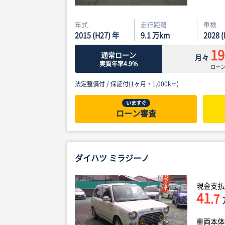
年式
走行距離
車検
2015 (H27) 年
9.1
万km
2028 
19
通常ローン
月々
実質年率4.9%
ロー
法定整備付 /
保証付(1ヶ月・1,000km)
いますぐ
ローン審査
ダイハツ ミラジーノ
現金支払
41
.7
車両本