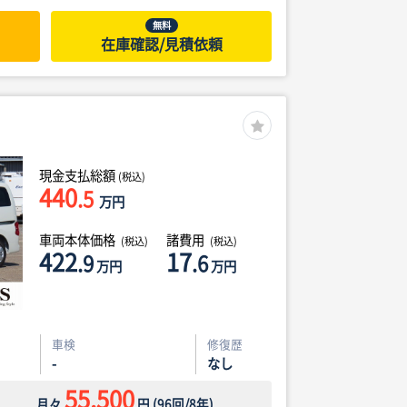
無料
在庫確認/見積依頼
現金支払総額
(税込)
440
.5
万円
車両本体価格
諸費用
(税込)
(税込)
422
17
.9
.6
万円
万円
車検
修復歴
-
なし
55,500
月々
円
(
96
回/
8
年)