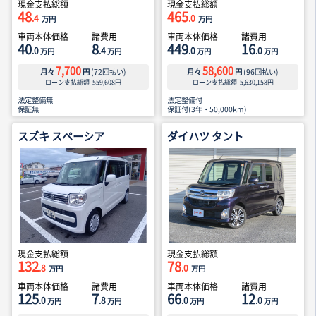
現金支払総額
現金支払総額
48
465
.4
.0
万円
万円
車両本体価格
諸費用
車両本体価格
諸費用
40
8
449
16
.0
.4
.0
.0
万円
万円
万円
万円
7,700
58,600
月々
円
(
72
回払い)
月々
円
(
96
回払い)
ローン支払総額
559,608
円
ローン支払総額
5,630,158
円
法定整備無
法定整備付
保証無
保証付(3年・50,000km)
スズキ スペーシア
ダイハツ タント
現金支払総額
現金支払総額
132
78
.8
.0
万円
万円
車両本体価格
諸費用
車両本体価格
諸費用
125
7
66
12
.0
.8
.0
.0
万円
万円
万円
万円