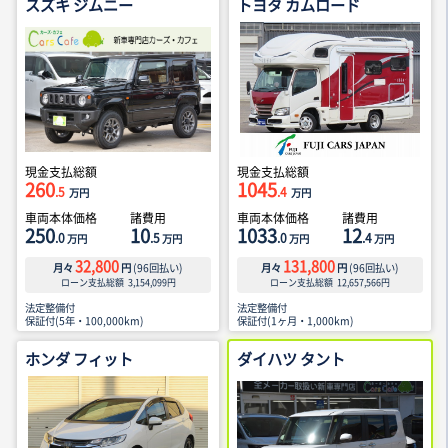
スズキ ジムニー
トヨタ カムロード
現金支払総額
現金支払総額
260
1045
.5
.4
万円
万円
車両本体価格
諸費用
車両本体価格
諸費用
250
10
1033
12
.0
.5
.0
.4
万円
万円
万円
万円
32,800
131,800
月々
円
(
96
回払い)
月々
円
(
96
回払い)
ローン支払総額
3,154,099
円
ローン支払総額
12,657,566
円
法定整備付
法定整備付
保証付(5年・100,000km)
保証付(1ヶ月・1,000km)
ホンダ フィット
ダイハツ タント