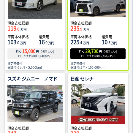
現金支払総額
現金支払総額
119
235
.0
.9
万円
万円
車両本体価格
諸費用
車両本体価格
諸費用
103
16
225
10
.0
.0
.4
.5
万円
万円
万円
万円
15,000
29,700
月々
円
(
96
回払い)
月々
円
(
96
回払い)
ローン支払総額
1,440,835
円
ローン支払総額
2,856,245
円
法定整備付
法定整備付
保証付(6ヶ月・5,000km)
保証付(5年・100,000km)
スズキ ジムニー ノマド
日産 セレナ
現金支払総額
現金支払総額