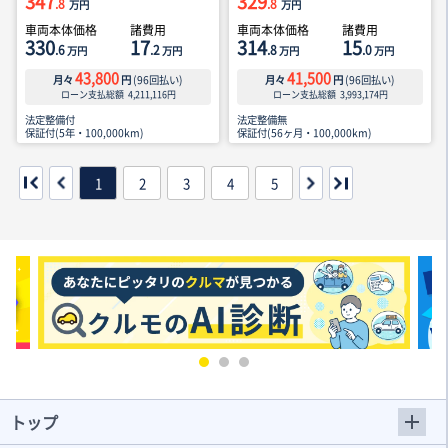
347
329
.8
.8
万円
万円
車両本体価格
諸費用
車両本体価格
諸費用
330
17
314
15
.6
.2
.8
.0
万円
万円
万円
万円
43,800
41,500
月々
円
(
96
回払い)
月々
円
(
96
回払い)
ローン支払総額
4,211,116
円
ローン支払総額
3,993,174
円
法定整備付
法定整備無
保証付(5年・100,000km)
保証付(56ヶ月・100,000km)
1
2
3
4
5
トップ