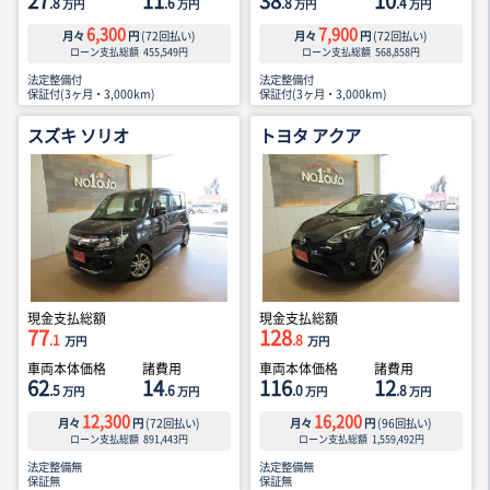
27
11
38
10
.8
.6
.8
.4
万円
万円
万円
万円
6,300
7,900
月々
円
(
72
回払い)
月々
円
(
72
回払い)
ローン支払総額
455,549
円
ローン支払総額
568,858
円
法定整備付
法定整備付
保証付(3ヶ月・3,000km)
保証付(3ヶ月・3,000km)
スズキ ソリオ
トヨタ アクア
現金支払総額
現金支払総額
77
128
.1
.8
万円
万円
車両本体価格
諸費用
車両本体価格
諸費用
62
14
116
12
.5
.6
.0
.8
万円
万円
万円
万円
12,300
16,200
月々
円
(
72
回払い)
月々
円
(
96
回払い)
ローン支払総額
891,443
円
ローン支払総額
1,559,492
円
法定整備無
法定整備無
保証無
保証無