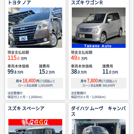
トヨタ ノア
スズキ ワゴンＲ
現金支払総額
現金支払総額
115
49
.0
.0
万円
万円
車両本体価格
諸費用
車両本体価格
諸費用
99
15
38
11
.8
.2
.0
.0
万円
万円
万円
万円
18,400
7,800
月々
円
(
72
回払い)
月々
円
(
72
回払い)
ローン支払総額
1,329,650
円
ローン支払総額
566,545
円
法定整備付
法定整備付
保証付(1ヶ月・1,000km)
保証付(6ヶ月・3,000km)
スズキ スペーシア
ダイハツ ムーヴ キャンバ
ス