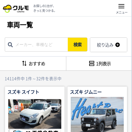
お探しの1台が、
きっと見つかる。
メニュー
車両一覧
検索
絞り込み
おすすめ
1列表示
14114件中 1件～32件を表示中
スズキ スイフト
スズキ ジムニー