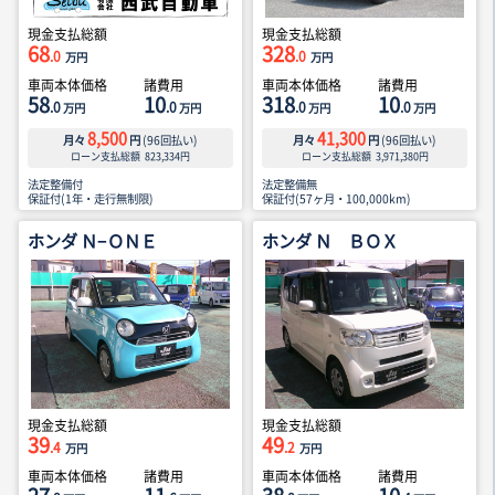
現金支払総額
現金支払総額
68
328
.0
.0
万円
万円
車両本体価格
諸費用
車両本体価格
諸費用
58
10
318
10
.0
.0
.0
.0
万円
万円
万円
万円
8,500
41,300
月々
円
(
96
回払い)
月々
円
(
96
回払い)
ローン支払総額
823,334
円
ローン支払総額
3,971,380
円
法定整備付
法定整備無
保証付(1年・走行無制限)
保証付(57ヶ月・100,000km)
ホンダ Ｎ−ＯＮＥ
ホンダ Ｎ ＢＯＸ
現金支払総額
現金支払総額
39
49
.4
.2
万円
万円
車両本体価格
諸費用
車両本体価格
諸費用