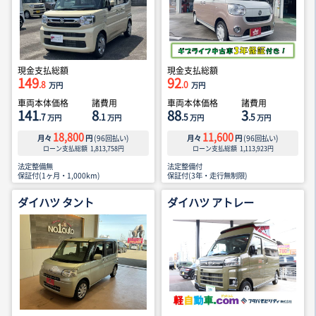
現金支払総額
現金支払総額
149
92
.8
.0
万円
万円
車両本体価格
諸費用
車両本体価格
諸費用
141
8
88
3
.7
.1
.5
.5
万円
万円
万円
万円
18,800
11,600
月々
円
(
96
回払い)
月々
円
(
96
回払い)
ローン支払総額
1,813,758
円
ローン支払総額
1,113,923
円
法定整備無
法定整備付
保証付(1ヶ月・1,000km)
保証付(3年・走行無制限)
ダイハツ タント
ダイハツ アトレー