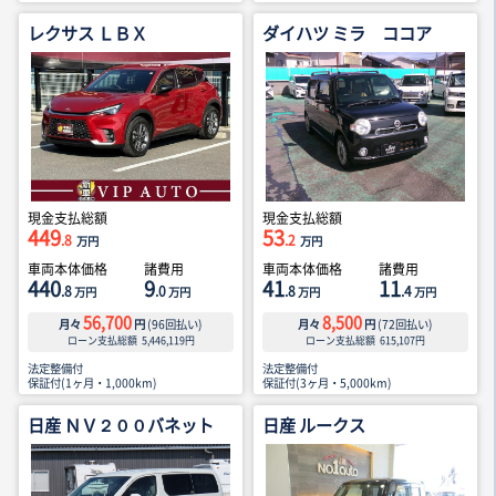
レクサス ＬＢＸ
ダイハツ ミラ ココア
現金支払総額
現金支払総額
449
53
.8
.2
万円
万円
車両本体価格
諸費用
車両本体価格
諸費用
440
9
41
11
.8
.0
.8
.4
万円
万円
万円
万円
56,700
8,500
月々
円
(
96
回払い)
月々
円
(
72
回払い)
ローン支払総額
5,446,119
円
ローン支払総額
615,107
円
法定整備付
法定整備付
保証付(1ヶ月・1,000km)
保証付(3ヶ月・5,000km)
日産 ＮＶ２００バネット
日産 ルークス