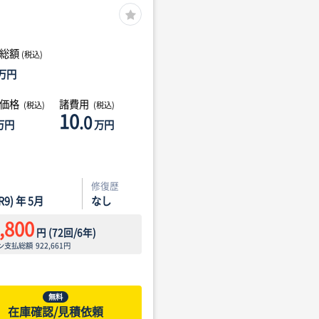
総額
(税込)
万円
体価格
諸費用
(税込)
(税込)
10
.0
万円
万円
修復歴
(R9) 年 5月
なし
,800
円
(
72
回/
6
年)
ン支払総額
922,661
円
無料
在庫確認/見積依頼