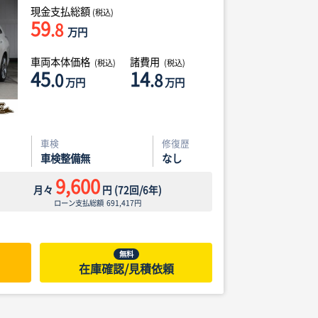
現金支払総額
(税込)
59
.8
万円
車両本体価格
諸費用
(税込)
(税込)
45
14
.0
.8
万円
万円
車検
修復歴
車検整備無
なし
9,600
月々
円
(
72
回/
6
年)
ローン支払総額
691,417
円
無料
在庫確認/見積依頼