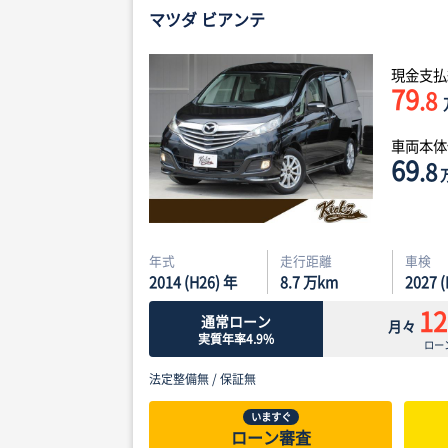
マツダ ビアンテ
現金支払
79
.8
車両本
69
.8
年式
走行距離
車検
2014 (H26) 年
8.7
万km
2027 
12
通常ローン
月々
実質年率4.9%
ロー
法定整備無 /
保証無
いますぐ
ローン審査