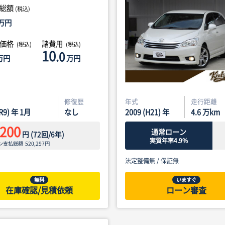
総額
(税込)
万円
体価格
諸費用
(税込)
(税込)
10
.0
万円
万円
修復歴
年式
走行距離
(R9) 年 1月
なし
2009 (H21) 年
4.6
万km
,200
通常ローン
円
(
72
回/
6
年)
実質年率4.9%
ン支払総額
520,297
円
法定整備無 /
保証無
無料
いますぐ
在庫確認/見積依頼
ローン審査