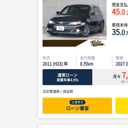
現金支払
45
.0
車両本
35
.0
年式
走行距離
車検
2011 (H23) 年
8
万km
2027 
7
通常ローン
月々
実質年率4.9%
ロー
法定整備無 /
保証無
いますぐ
ローン審査