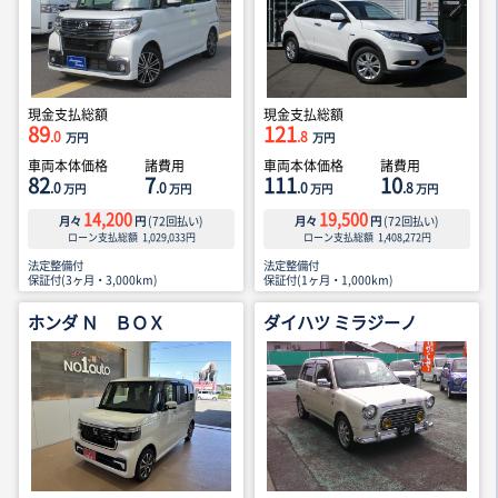
現金支払総額
現金支払総額
89
121
.0
.8
万円
万円
車両本体価格
諸費用
車両本体価格
諸費用
82
7
111
10
.0
.0
.0
.8
万円
万円
万円
万円
14,200
19,500
月々
円
(
72
回払い)
月々
円
(
72
回払い)
ローン支払総額
1,029,033
円
ローン支払総額
1,408,272
円
法定整備付
法定整備付
保証付(3ヶ月・3,000km)
保証付(1ヶ月・1,000km)
ホンダ Ｎ ＢＯＸ
ダイハツ ミラジーノ