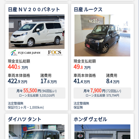
日産 ＮＶ２００バネット
日産 ルークス
現金支払総額
現金支払総額
440
49
.5
.8
万円
万円
車両本体価格
諸費用
車両本体価格
諸費用
422
17
41
8
.9
.6
.4
.4
万円
万円
万円
万円
55,500
7,900
月々
円
(
96
回払い)
月々
円
(
72
回払い)
ローン支払総額
5,333,516
円
ローン支払総額
575,794
円
法定整備無
法定整備無
保証付(1ヶ月・1,000km)
保証無
ダイハツ タント
ホンダ ヴェゼル