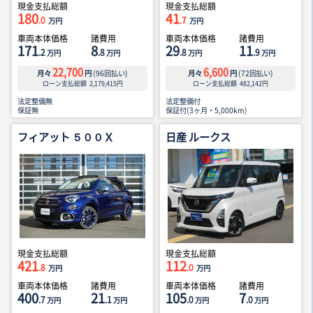
現金支払総額
現金支払総額
180
41
.0
.7
万円
万円
車両本体価格
諸費用
車両本体価格
諸費用
171
8
29
11
.2
.8
.8
.9
万円
万円
万円
万円
22,700
6,600
月々
円
(
96
回払い)
月々
円
(
72
回払い)
ローン支払総額
2,179,415
円
ローン支払総額
482,142
円
法定整備無
法定整備付
保証無
保証付(3ヶ月・5,000km)
フィアット ５００Ｘ
日産 ルークス
現金支払総額
現金支払総額
421
112
.8
.0
万円
万円
車両本体価格
諸費用
車両本体価格
諸費用
400
21
105
7
.7
.1
.0
.0
万円
万円
万円
万円