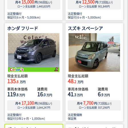
15,000
12,500
月々
円
(
96
回払い)
月々
円
(
72
回払い)
ローン支払総額
1,440,835
円
ローン支払総額
901,849
円
法定整備付
法定整備付
保証付(6ヶ月・5,000km)
保証付(6ヶ月・5,000km)
ホンダ フリード
スズキ スペーシア
現金支払総額
現金支払総額
135
48
.8
.2
万円
万円
車両本体価格
諸費用
車両本体価格
諸費用
119
16
41
6
.8
.0
.3
.9
万円
万円
万円
万円
17,100
7,700
月々
円
(
96
回払い)
月々
円
(
72
回払い)
ローン支払総額
1,644,247
円
ローン支払総額
557,296
円
法定整備付
法定整備無
保証付(0年1ヶ月・1,000km)
保証無