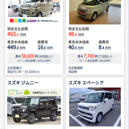
現金支払総額
現金支払総額
465
48
.0
.4
万円
万円
車両本体価格
諸費用
車両本体価格
諸費用
449
16
40
8
.0
.0
.0
.4
万円
万円
万円
万円
58,600
7,700
月々
円
(
96
回払い)
月々
円
(
72
回払い)
ローン支払総額
5,630,158
円
ローン支払総額
559,608
円
法定整備付
法定整備無
保証付(3年・50,000km)
保証無
スズキ ジムニー
スズキ スペーシア