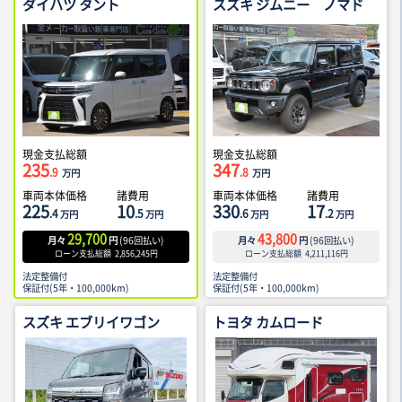
ダイハツ タント
スズキ ジムニー ノマド
現金支払総額
現金支払総額
235
347
.9
.8
万円
万円
車両本体価格
諸費用
車両本体価格
諸費用
225
10
330
17
.4
.5
.6
.2
万円
万円
万円
万円
29,700
43,800
月々
円
(
96
回払い)
月々
円
(
96
回払い)
ローン支払総額
2,856,245
円
ローン支払総額
4,211,116
円
法定整備付
法定整備付
保証付(5年・100,000km)
保証付(5年・100,000km)
スズキ エブリイワゴン
トヨタ カムロード