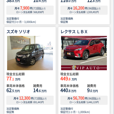
38
10
116
12
.8
.4
.0
.8
万円
万円
万円
万円
7,900
16,200
月々
円
(
72
回払い)
月々
円
(
96
回払い)
ローン支払総額
568,858
円
ローン支払総額
1,559,492
円
法定整備付
法定整備無
保証付(3ヶ月・3,000km)
保証無
スズキ ソリオ
レクサス ＬＢＸ
現金支払総額
現金支払総額
77
449
.1
.8
万円
万円
車両本体価格
諸費用
車両本体価格
諸費用
62
14
440
9
.5
.6
.8
.0
万円
万円
万円
万円
12,300
56,700
月々
円
(
72
回払い)
月々
円
(
96
回払い)
ローン支払総額
891,443
円
ローン支払総額
5,446,119
円
法定整備無
法定整備付
保証無
保証付(1ヶ月・1,000km)