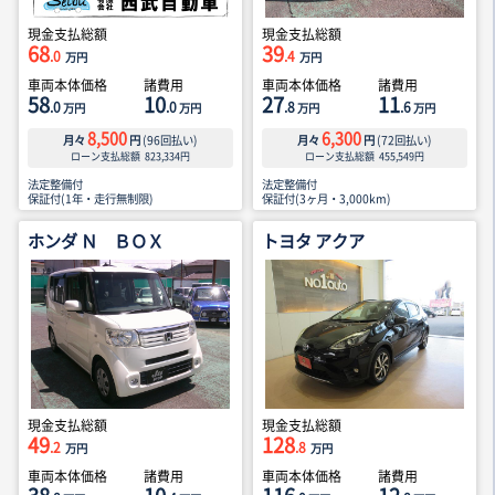
現金支払総額
現金支払総額
68
39
.0
.4
万円
万円
車両本体価格
諸費用
車両本体価格
諸費用
58
10
27
11
.0
.0
.8
.6
万円
万円
万円
万円
8,500
6,300
月々
円
(
96
回払い)
月々
円
(
72
回払い)
ローン支払総額
823,334
円
ローン支払総額
455,549
円
法定整備付
法定整備付
保証付(1年・走行無制限)
保証付(3ヶ月・3,000km)
ホンダ Ｎ ＢＯＸ
トヨタ アクア
現金支払総額
現金支払総額
49
128
.2
.8
万円
万円
車両本体価格
諸費用
車両本体価格
諸費用