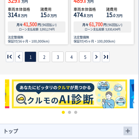
329
489
.8
.8
万円
万円
車両本体価格
諸費用
車両本体価格
諸費用
314
15
474
15
.8
.0
.8
.0
万円
万円
万円
万円
41,500
61,700
月々
円
(
96
回払い)
月々
円
(
96
回払い)
ローン支払総額
3,993,174
円
ローン支払総額
5,930,434
円
法定整備無
法定整備無
保証付(56ヶ月・100,000km)
保証付(45ヶ月・100,000km)
1
2
3
4
5
トップ