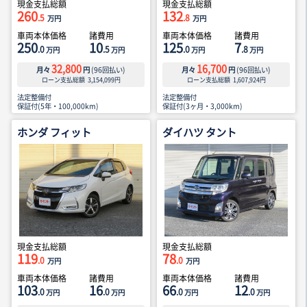
現金支払総額
現金支払総額
260
132
.5
.8
万円
万円
車両本体価格
諸費用
車両本体価格
諸費用
250
10
125
7
.0
.5
.0
.8
万円
万円
万円
万円
32,800
16,700
月々
円
(
96
回払い)
月々
円
(
96
回払い)
ローン支払総額
3,154,099
円
ローン支払総額
1,607,924
円
法定整備付
法定整備付
保証付(5年・100,000km)
保証付(3ヶ月・3,000km)
ホンダ フィット
ダイハツ タント
現金支払総額
現金支払総額
119
78
.0
.0
万円
万円
車両本体価格
諸費用
車両本体価格
諸費用
103
16
66
12
.0
.0
.0
.0
万円
万円
万円
万円