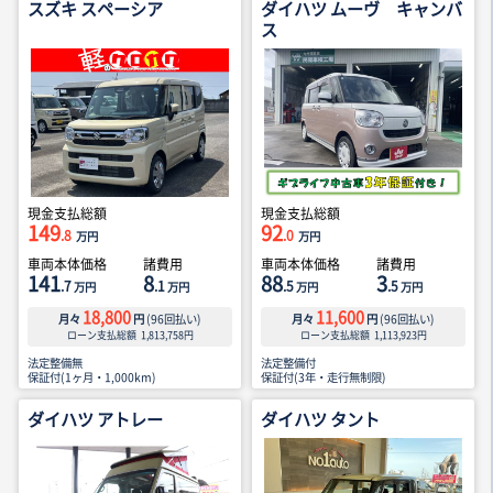
スズキ スペーシア
ダイハツ ムーヴ キャンバ
ス
現金支払総額
現金支払総額
149
92
.8
.0
万円
万円
車両本体価格
諸費用
車両本体価格
諸費用
141
8
88
3
.7
.1
.5
.5
万円
万円
万円
万円
18,800
11,600
月々
円
(
96
回払い)
月々
円
(
96
回払い)
ローン支払総額
1,813,758
円
ローン支払総額
1,113,923
円
法定整備無
法定整備付
保証付(1ヶ月・1,000km)
保証付(3年・走行無制限)
ダイハツ アトレー
ダイハツ タント