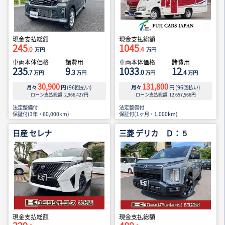
現金支払総額
現金支払総額
245
1045
.0
.4
万円
万円
車両本体価格
諸費用
車両本体価格
諸費用
235
9
1033
12
.7
.3
.0
.4
万円
万円
万円
万円
30,900
131,800
月々
円
(
96
回払い)
月々
円
(
96
回払い)
ローン支払総額
2,966,427
円
ローン支払総額
12,657,566
円
法定整備付
法定整備付
保証付(3年・60,000km)
保証付(1ヶ月・1,000km)
日産 セレナ
三菱 デリカ Ｄ：５
現金支払総額
現金支払総額