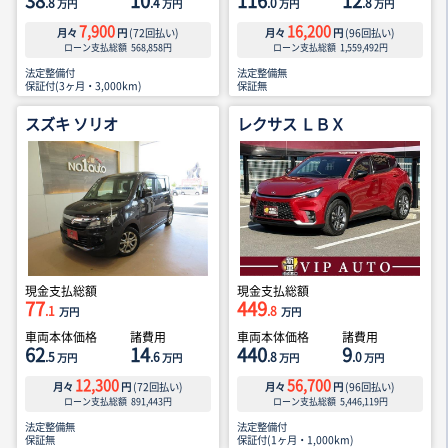
38
10
116
12
.8
.4
.0
.8
万円
万円
万円
万円
7,900
16,200
月々
円
(
72
回払い)
月々
円
(
96
回払い)
ローン支払総額
568,858
円
ローン支払総額
1,559,492
円
法定整備付
法定整備無
保証付(3ヶ月・3,000km)
保証無
スズキ ソリオ
レクサス ＬＢＸ
現金支払総額
現金支払総額
77
449
.1
.8
万円
万円
車両本体価格
諸費用
車両本体価格
諸費用
62
14
440
9
.5
.6
.8
.0
万円
万円
万円
万円
12,300
56,700
月々
円
(
72
回払い)
月々
円
(
96
回払い)
ローン支払総額
891,443
円
ローン支払総額
5,446,119
円
法定整備無
法定整備付
保証無
保証付(1ヶ月・1,000km)