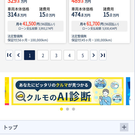
329
489
.8
.8
万円
万円
車両本体価格
諸費用
車両本体価格
諸費用
314
15
474
15
.8
.0
.8
.0
万円
万円
万円
万円
41,500
61,700
月々
円
(
96
回払い)
月々
円
(
96
回払い)
ローン支払総額
3,993,174
円
ローン支払総額
5,930,434
円
法定整備無
法定整備無
保証付(56ヶ月・100,000km)
保証付(45ヶ月・100,000km)
1
2
3
4
5
トップ