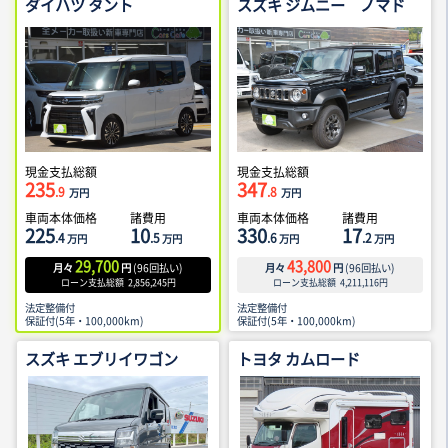
ダイハツ タント
スズキ ジムニー ノマド
現金支払総額
現金支払総額
235
347
.9
.8
万円
万円
車両本体価格
諸費用
車両本体価格
諸費用
225
10
330
17
.4
.5
.6
.2
万円
万円
万円
万円
29,700
43,800
月々
円
(
96
回払い)
月々
円
(
96
回払い)
ローン支払総額
2,856,245
円
ローン支払総額
4,211,116
円
法定整備付
法定整備付
保証付(5年・100,000km)
保証付(5年・100,000km)
スズキ エブリイワゴン
トヨタ カムロード