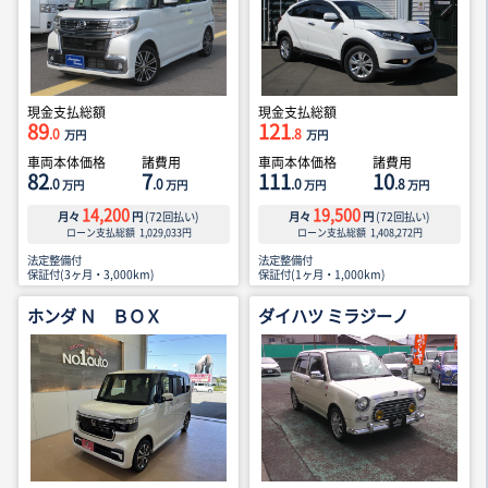
現金支払総額
現金支払総額
89
121
.0
.8
万円
万円
車両本体価格
諸費用
車両本体価格
諸費用
82
7
111
10
.0
.0
.0
.8
万円
万円
万円
万円
14,200
19,500
月々
円
(
72
回払い)
月々
円
(
72
回払い)
ローン支払総額
1,029,033
円
ローン支払総額
1,408,272
円
法定整備付
法定整備付
保証付(3ヶ月・3,000km)
保証付(1ヶ月・1,000km)
ホンダ Ｎ ＢＯＸ
ダイハツ ミラジーノ