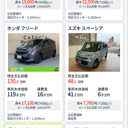
15,000
12,500
月々
円
(
96
回払い)
月々
円
(
72
回払い)
ローン支払総額
1,440,835
円
ローン支払総額
901,849
円
法定整備付
法定整備付
保証付(6ヶ月・5,000km)
保証付(6ヶ月・5,000km)
ホンダ フリード
スズキ スペーシア
現金支払総額
現金支払総額
135
48
.8
.2
万円
万円
車両本体価格
諸費用
車両本体価格
諸費用
119
16
41
6
.8
.0
.3
.9
万円
万円
万円
万円
17,100
7,700
月々
円
(
96
回払い)
月々
円
(
72
回払い)
ローン支払総額
1,644,247
円
ローン支払総額
557,296
円
法定整備付
法定整備無
保証付(0年1ヶ月・1,000km)
保証無