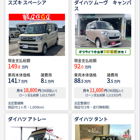
スズキ スペーシア
ダイハツ ムーヴ キャンバ
ス
現金支払総額
現金支払総額
149
92
.8
.0
万円
万円
車両本体価格
諸費用
車両本体価格
諸費用
141
8
88
3
.7
.1
.5
.5
万円
万円
万円
万円
18,800
11,600
月々
円
(
96
回払い)
月々
円
(
96
回払い)
ローン支払総額
1,813,758
円
ローン支払総額
1,113,923
円
法定整備無
法定整備付
保証付(1ヶ月・1,000km)
保証付(3年・走行無制限)
ダイハツ アトレー
ダイハツ タント