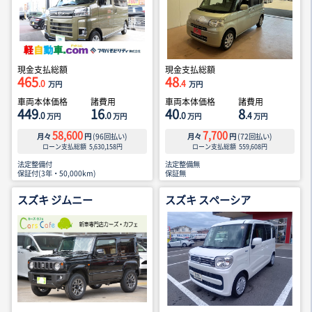
現金支払総額
現金支払総額
465
48
.0
.4
万円
万円
車両本体価格
諸費用
車両本体価格
諸費用
449
16
40
8
.0
.0
.0
.4
万円
万円
万円
万円
58,600
7,700
月々
円
(
96
回払い)
月々
円
(
72
回払い)
ローン支払総額
5,630,158
円
ローン支払総額
559,608
円
法定整備付
法定整備無
保証付(3年・50,000km)
保証無
スズキ ジムニー
スズキ スペーシア