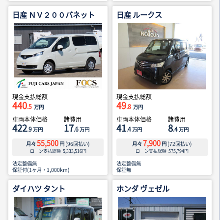
日産 ＮＶ２００バネット
日産 ルークス
現金支払総額
現金支払総額
440
49
.5
.8
万円
万円
車両本体価格
諸費用
車両本体価格
諸費用
422
17
41
8
.9
.6
.4
.4
万円
万円
万円
万円
55,500
7,900
月々
円
(
96
回払い)
月々
円
(
72
回払い)
ローン支払総額
5,333,516
円
ローン支払総額
575,794
円
法定整備無
法定整備無
保証付(1ヶ月・1,000km)
保証無
ダイハツ タント
ホンダ ヴェゼル