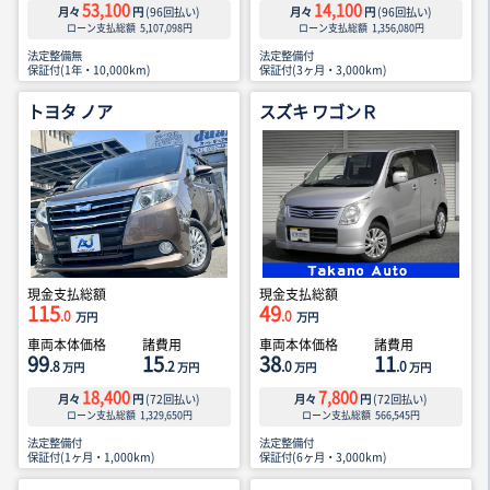
53,100
14,100
月々
円
(
96
回払い)
月々
円
(
96
回払い)
ローン支払総額
5,107,098
円
ローン支払総額
1,356,080
円
法定整備無
法定整備付
保証付(1年・10,000km)
保証付(3ヶ月・3,000km)
トヨタ ノア
スズキ ワゴンＲ
現金支払総額
現金支払総額
115
49
.0
.0
万円
万円
車両本体価格
諸費用
車両本体価格
諸費用
99
15
38
11
.8
.2
.0
.0
万円
万円
万円
万円
18,400
7,800
月々
円
(
72
回払い)
月々
円
(
72
回払い)
ローン支払総額
1,329,650
円
ローン支払総額
566,545
円
法定整備付
法定整備付
保証付(1ヶ月・1,000km)
保証付(6ヶ月・3,000km)