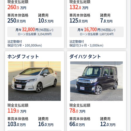
現金支払総額
現金支払総額
260
132
.5
.8
万円
万円
車両本体価格
諸費用
車両本体価格
諸費用
250
10
125
7
.0
.5
.0
.8
万円
万円
万円
万円
32,800
16,700
月々
円
(
96
回払い)
月々
円
(
96
回払い)
ローン支払総額
3,154,099
円
ローン支払総額
1,607,924
円
法定整備付
法定整備付
保証付(5年・100,000km)
保証付(3ヶ月・3,000km)
ホンダ フィット
ダイハツ タント
現金支払総額
現金支払総額
119
78
.0
.0
万円
万円
車両本体価格
諸費用
車両本体価格
諸費用
103
16
66
12
.0
.0
.0
.0
万円
万円
万円
万円