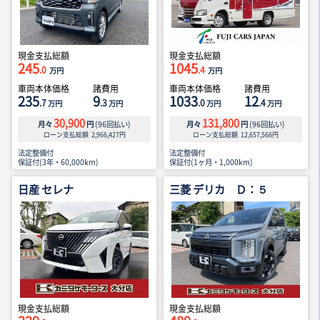
現金支払総額
現金支払総額
245
1045
.0
.4
万円
万円
車両本体価格
諸費用
車両本体価格
諸費用
235
9
1033
12
.7
.3
.0
.4
万円
万円
万円
万円
30,900
131,800
月々
円
(
96
回払い)
月々
円
(
96
回払い)
ローン支払総額
2,966,427
円
ローン支払総額
12,657,566
円
法定整備付
法定整備付
保証付(3年・60,000km)
保証付(1ヶ月・1,000km)
日産 セレナ
三菱 デリカ Ｄ：５
現金支払総額
現金支払総額