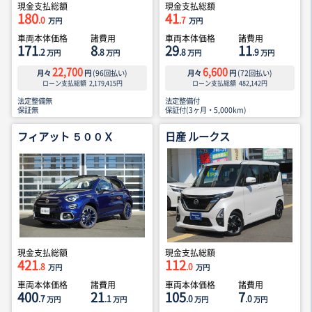
現金支払総額
現金支払総額
180
41
.0
.7
万円
万円
車両本体価格
諸費用
車両本体価格
諸費用
171
8
29
11
.2
.8
.8
.9
万円
万円
万円
万円
22,700
6,600
月々
円
(
96
回払い)
月々
円
(
72
回払い)
ローン支払総額
2,179,415
円
ローン支払総額
482,142
円
法定整備無
法定整備付
保証無
保証付(3ヶ月・5,000km)
フィアット ５００Ｘ
日産 ルークス
現金支払総額
現金支払総額
421
112
.8
.0
万円
万円
車両本体価格
諸費用
車両本体価格
諸費用
400
21
105
7
.7
.1
.0
.0
万円
万円
万円
万円