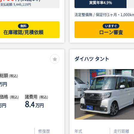
実質年率4.9%
ン支払総額
5,446,119
円
法定整備無 /
保証付(1ヶ月・1,000km
無料
いますぐ
在庫確認/見積依頼
ローン審査
ダイハツ タント
総額
(税込)
万円
体価格
諸費用
(税込)
(税込)
8
.4
万円
万円
修復歴
年式
走行距離