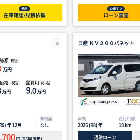
無料
いますぐ
在庫確認/見積依頼
ローン審査
日産 ＮＶ２００バネット
総額
(税込)
8
万円
体価格
諸費用
(税込)
(税込)
9
8
.0
万円
万円
修復歴
年式
走行距離
(R9) 年 12月
なし
2026 (R8) 年
18
km
,700
通常ローン
円
(
96
回/
8
年)