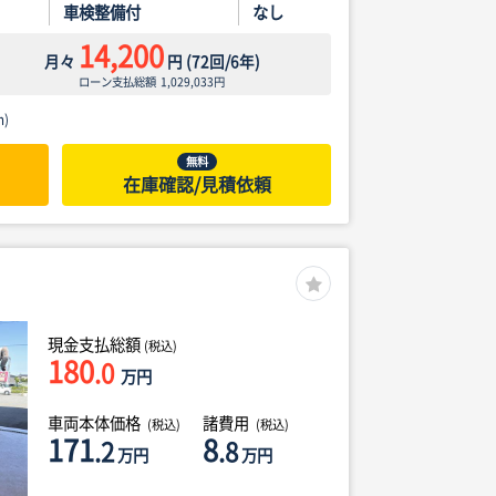
車検整備付
なし
14,200
月々
円
(
72
回/
6
年)
ローン支払総額
1,029,033
円
)
無料
在庫確認/見積依頼
現金支払総額
(税込)
180
.0
万円
車両本体価格
諸費用
(税込)
(税込)
171
8
.2
.8
万円
万円