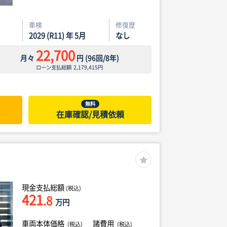
車検
修復歴
2029 (R11) 年 5月
なし
22,700
月々
円
(
96
回/
8
年)
ローン支払総額
2,179,415
円
無料
在庫確認/見積依頼
現金支払総額
(税込)
421
.8
万円
車両本体価格
諸費用
(税込)
(税込)