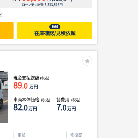
ローン支払総額
5,333,516
円
)
無料
在庫確認/見積依頼
現金支払総額
(税込)
89
.0
万円
車両本体価格
諸費用
(税込)
(税込)
82
7
.0
.0
万円
万円
車検
修復歴