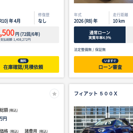
修復歴
年式
走行距離
(R10) 年 4月
なし
2026 (R8) 年
10
km
,500
通常ローン
円
(
72
回/
6
年)
実質年率4.9%
ン支払総額
1,408,272
円
法定整備無 /
保証無
無料
いますぐ
在庫確認/見積依頼
ローン審査
フィアット ５００Ｘ
総額
(税込)
万円
体価格
諸費用
(税込)
(税込)