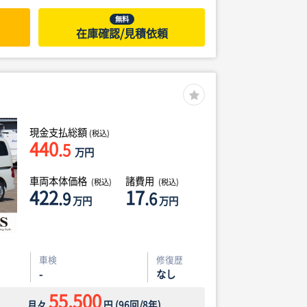
無料
在庫確認/見積依頼
現金支払総額
(税込)
440
.5
万円
車両本体価格
諸費用
(税込)
(税込)
422
17
.9
.6
万円
万円
車検
修復歴
-
なし
55,500
月々
円
(
96
回/
8
年)