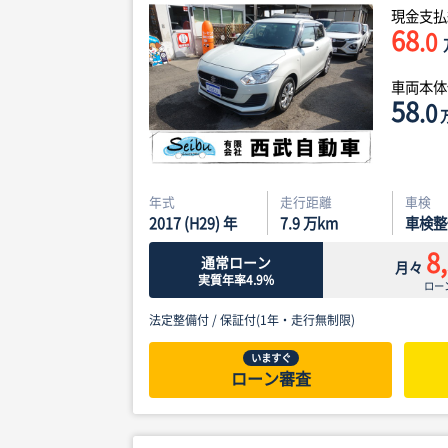
現金支払
68
.0
車両本
58
.0
年式
走行距離
車検
2017 (H29) 年
7.9
万km
車検整
8
通常ローン
月々
実質年率4.9%
ロー
法定整備付 /
保証付(1年・走行無制限)
いますぐ
ローン審査