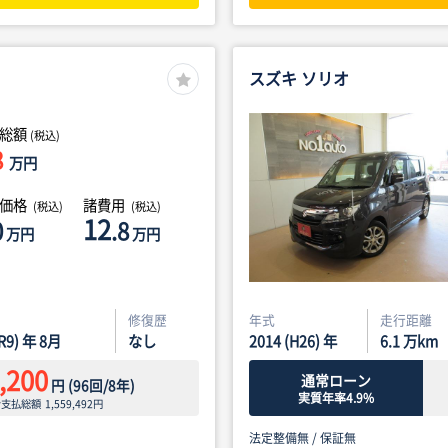
スズキ ソリオ
総額
(税込)
8
万円
体価格
諸費用
(税込)
(税込)
12
0
.8
万円
万円
修復歴
年式
走行距離
(R9) 年 8月
なし
2014 (H26) 年
6.1
万km
,200
通常ローン
円
(
96
回/
8
年)
実質年率4.9%
ン支払総額
1,559,492
円
法定整備無 /
保証無