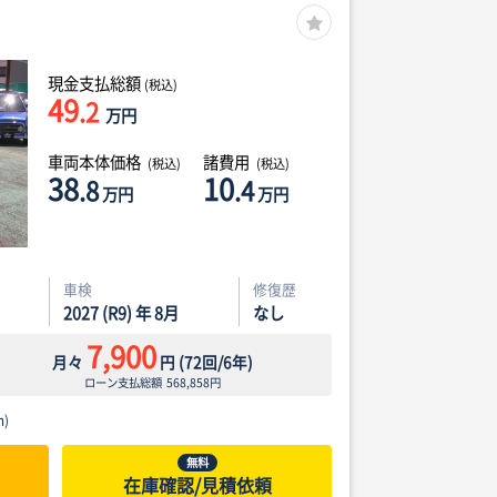
現金支払総額
(税込)
49
.2
万円
車両本体価格
諸費用
(税込)
(税込)
38
10
.8
.4
万円
万円
車検
修復歴
2027 (R9) 年 8月
なし
7,900
月々
円
(
72
回/
6
年)
ローン支払総額
568,858
円
)
無料
在庫確認/見積依頼