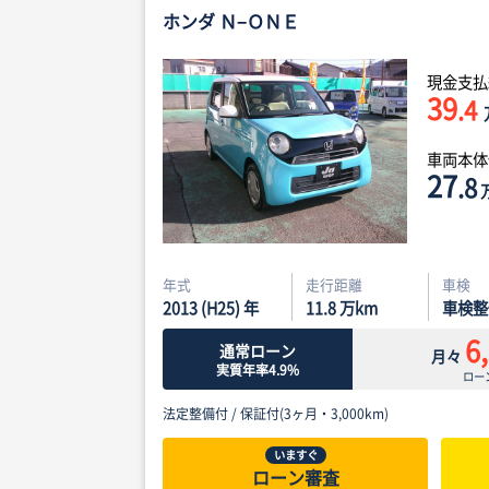
ホンダ Ｎ−ＯＮＥ
現金支払
39
.4
車両本
27
.8
年式
走行距離
車検
2013 (H25) 年
11.8
万km
車検整
6
通常ローン
月々
実質年率4.9%
ロー
法定整備付 /
保証付(3ヶ月・3,000km)
いますぐ
ローン審査