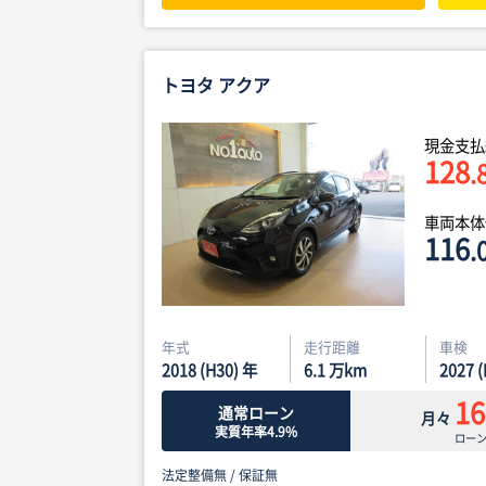
トヨタ アクア
現金支払
128
.
車両本
116
.
年式
走行距離
車検
2018 (H30) 年
6.1
万km
2027 
16
通常ローン
月々
実質年率4.9%
ロー
法定整備無 /
保証無