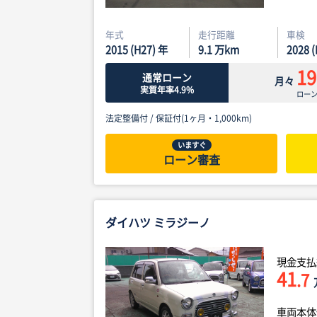
年式
走行距離
車検
2015 (H27) 年
9.1
万km
2028 
19
通常ローン
月々
実質年率4.9%
ロー
法定整備付 /
保証付(1ヶ月・1,000km)
いますぐ
ローン審査
ダイハツ ミラジーノ
現金支払
41
.7
車両本