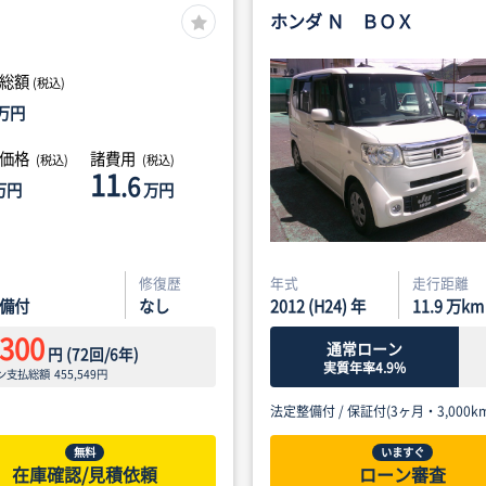
ホンダ Ｎ ＢＯＸ
総額
(税込)
万円
体価格
諸費用
(税込)
(税込)
11
.6
万円
万円
修復歴
年式
走行距離
備付
なし
2012 (H24) 年
11.9
万km
,300
通常ローン
円
(
72
回/
6
年)
実質年率4.9%
ン支払総額
455,549
円
法定整備付 /
保証付(3ヶ月・3,000km
無料
いますぐ
在庫確認/見積依頼
ローン審査