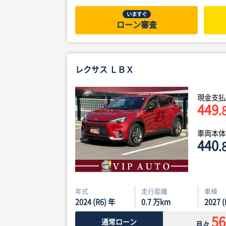
いますぐ
ローン審査
レクサス ＬＢＸ
現金支払
449
.
車両本
440
.
年式
走行距離
車検
2024 (R6) 年
0.7
万km
2027 
56
通常ローン
月々