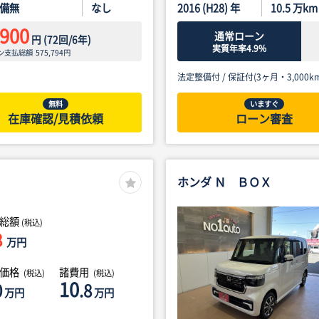
備無
なし
2016 (H28) 年
10.5
万km
,900
通常ローン
円
(
72
回/
6
年)
実質年率4.9%
ン支払総額
575,794
円
法定整備付 /
保証付(3ヶ月・3,000km
無料
いますぐ
在庫確認/見積依頼
ローン審査
ホンダ Ｎ ＢＯＸ
総額
(税込)
8
万円
体価格
諸費用
(税込)
(税込)
10
0
.8
万円
万円