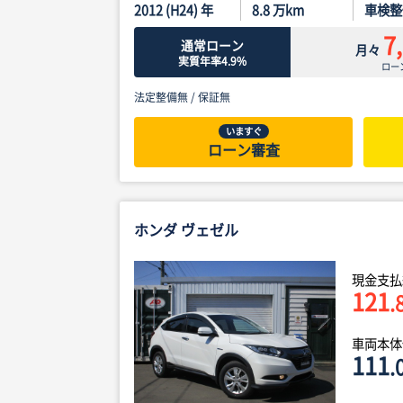
2012 (H24) 年
8.8
万km
車検整
7
通常ローン
月々
実質年率4.9%
ロー
法定整備無 /
保証無
いますぐ
ローン審査
ホンダ ヴェゼル
現金支払
121
.
車両本
111
.