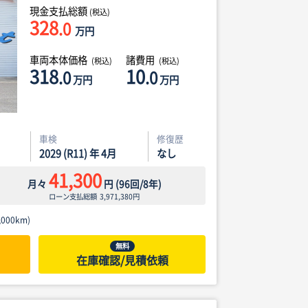
現金支払総額
(税込)
328
.0
万円
車両本体価格
諸費用
(税込)
(税込)
318
10
.0
.0
万円
万円
車検
修復歴
2029 (R11) 年 4月
なし
41,300
月々
円
(
96
回/
8
年)
ローン支払総額
3,971,380
円
000km)
無料
在庫確認/見積依頼