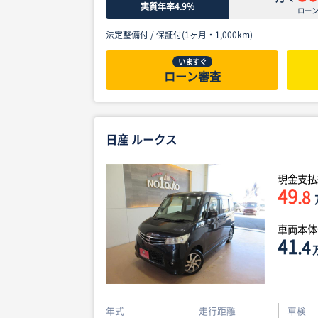
実質年率4.9%
ロー
法定整備付 /
保証付(1ヶ月・1,000km)
いますぐ
ローン審査
日産 ルークス
現金支払
49
.8
車両本
41
.4
年式
走行距離
車検