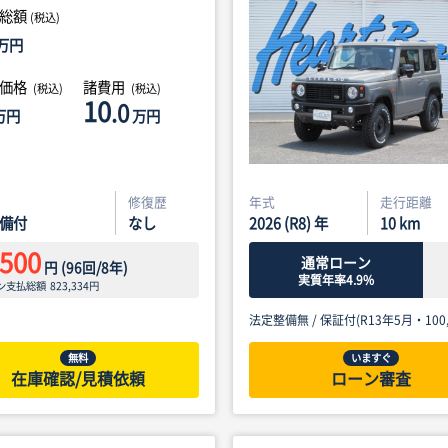
総額
(税込)
万円
体価格
諸費用
(税込)
(税込)
10
.0
万円
万円
修復歴
年式
走行距離
備付
なし
2026 (R8) 年
10
km
,500
通常ローン
円
(
96
回/
8
年)
実質年率4.9%
ン支払総額
823,334
円
法定整備無 /
保証付(R13年5月・100,
無料
いますぐ
在庫確認/見積依頼
ローン審査