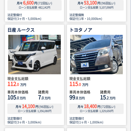
6,600
53,100
月々
円
(
72
回払い)
月々
円
(
96
回払い)
ローン支払総額
482,142
円
ローン支払総額
5,107,098
円
法定整備付
法定整備無
保証付(3ヶ月・5,000km)
保証付(1年・10,000km)
日産 ルークス
トヨタ ノア
現金支払総額
現金支払総額
112
115
.0
.0
万円
万円
車両本体価格
諸費用
車両本体価格
諸費用
105
7
99
15
.0
.0
.8
.2
万円
万円
万円
万円
14,100
18,400
月々
円
(
96
回払い)
月々
円
(
72
回払い)
ローン支払総額
1,356,080
円
ローン支払総額
1,329,650
円
法定整備付
法定整備付
保証付(3ヶ月・3,000km)
保証付(1ヶ月・1,000km)