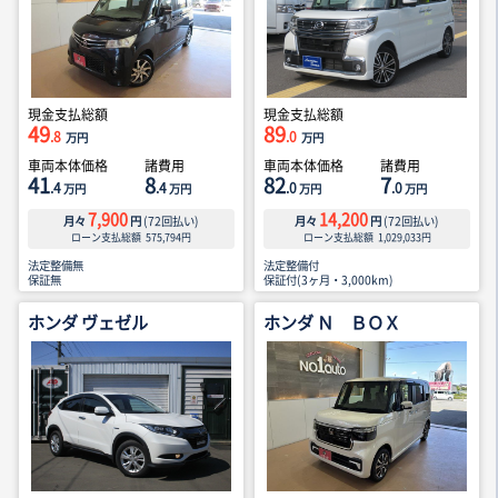
現金支払総額
現金支払総額
49
89
.8
.0
万円
万円
車両本体価格
諸費用
車両本体価格
諸費用
41
8
82
7
.4
.4
.0
.0
万円
万円
万円
万円
7,900
14,200
月々
円
(
72
回払い)
月々
円
(
72
回払い)
ローン支払総額
575,794
円
ローン支払総額
1,029,033
円
法定整備無
法定整備付
保証無
保証付(3ヶ月・3,000km)
ホンダ ヴェゼル
ホンダ Ｎ ＢＯＸ