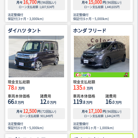
16,700
15,000
月々
円
(
96
回払い)
月々
円
(
96
回払い)
ローン支払総額
1,607,924
円
ローン支払総額
1,440,835
円
法定整備付
法定整備付
保証付(3ヶ月・3,000km)
保証付(6ヶ月・5,000km)
ダイハツ タント
ホンダ フリード
現金支払総額
現金支払総額
78
135
.0
.8
万円
万円
車両本体価格
諸費用
車両本体価格
諸費用
66
12
119
16
.0
.0
.8
.0
万円
万円
万円
万円
12,500
17,100
月々
円
(
72
回払い)
月々
円
(
96
回払い)
ローン支払総額
901,849
円
ローン支払総額
1,644,247
円
法定整備付
法定整備付
保証付(6ヶ月・5,000km)
保証付(0年1ヶ月・1,000km)