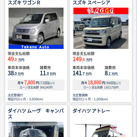
スズキ ワゴンＲ
スズキ スペーシア
現金支払総額
現金支払総額
49
149
.0
.8
万円
万円
車両本体価格
諸費用
車両本体価格
諸費用
38
11
141
8
.0
.0
.7
.1
万円
万円
万円
万円
7,800
18,800
月々
円
(
72
回払い)
月々
円
(
96
回払い)
ローン支払総額
566,545
円
ローン支払総額
1,813,758
円
法定整備付
法定整備無
保証付(6ヶ月・3,000km)
保証付(1ヶ月・1,000km)
ダイハツ ムーヴ キャンバ
ダイハツ アトレー
ス