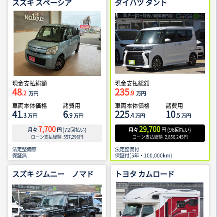
スズキ スペーシア
ダイハツ タント
現金支払総額
現金支払総額
48
235
.2
.9
万円
万円
車両本体価格
諸費用
車両本体価格
諸費用
41
6
225
10
.3
.9
.4
.5
万円
万円
万円
万円
7,700
29,700
月々
円
(
72
回払い)
月々
円
(
96
回払い)
ローン支払総額
557,296
円
ローン支払総額
2,856,245
円
法定整備無
法定整備付
保証無
保証付(5年・100,000km)
スズキ ジムニー ノマド
トヨタ カムロード