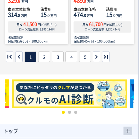
329
489
.8
.8
万円
万円
車両本体価格
諸費用
車両本体価格
諸費用
314
15
474
15
.8
.0
.8
.0
万円
万円
万円
万円
41,500
61,700
月々
円
(
96
回払い)
月々
円
(
96
回払い)
ローン支払総額
3,993,174
円
ローン支払総額
5,930,434
円
法定整備無
法定整備無
保証付(56ヶ月・100,000km)
保証付(45ヶ月・100,000km)
1
2
3
4
5
トップ