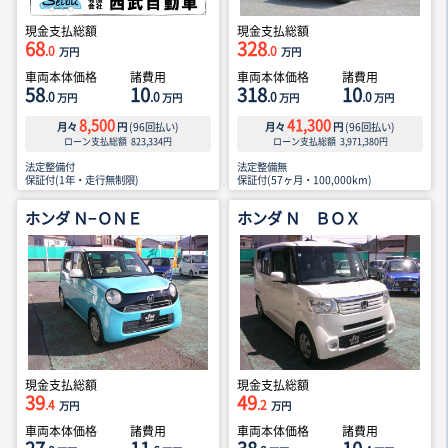
現金支払総額
現金支払総額
68
328
.0
.0
万円
万円
車両本体価格
諸費用
車両本体価格
諸費用
58
10
318
10
.0
.0
.0
.0
万円
万円
万円
万円
8,500
41,300
月々
円
(
96
回払い)
月々
円
(
96
回払い)
ローン支払総額
823,334
円
ローン支払総額
3,971,380
円
法定整備付
法定整備無
保証付(1年・走行無制限)
保証付(57ヶ月・100,000km)
ホンダ Ｎ−ＯＮＥ
ホンダ Ｎ ＢＯＸ
現金支払総額
現金支払総額
39
49
.4
.2
万円
万円
車両本体価格
諸費用
車両本体価格
諸費用