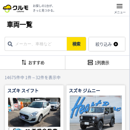
お探しの1台が、
きっと見つかる。
メニュー
車両一覧
検索
絞り込み
おすすめ
1列表示
14675件中 1件～32件を表示中
スズキ スイフト
スズキ ジムニー