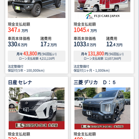
現金支払総額
現金支払総額
347
1045
.8
.4
万円
万円
車両本体価格
諸費用
車両本体価格
諸費用
330
17
1033
12
.6
.2
.0
.4
万円
万円
万円
万円
43,800
131,800
月々
円
(
96
回払い)
月々
円
(
96
回払い)
ローン支払総額
4,211,116
円
ローン支払総額
12,657,566
円
法定整備付
法定整備付
保証付(5年・100,000km)
保証付(1ヶ月・1,000km)
日産 セレナ
三菱 デリカ Ｄ：５
現金支払総額
現金支払総額