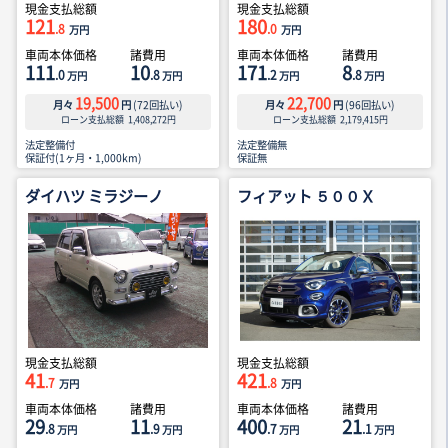
現金支払総額
現金支払総額
121
180
.8
.0
万円
万円
車両本体価格
諸費用
車両本体価格
諸費用
111
10
171
8
.0
.8
.2
.8
万円
万円
万円
万円
19,500
22,700
月々
円
(
72
回払い)
月々
円
(
96
回払い)
ローン支払総額
1,408,272
円
ローン支払総額
2,179,415
円
法定整備付
法定整備無
保証付(1ヶ月・1,000km)
保証無
ダイハツ ミラジーノ
フィアット ５００Ｘ
現金支払総額
現金支払総額
41
421
.7
.8
万円
万円
車両本体価格
諸費用
車両本体価格
諸費用
29
11
400
21
.8
.9
.7
.1
万円
万円
万円
万円