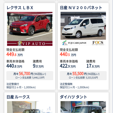
レクサス ＬＢＸ
日産 ＮＶ２００バネット
現金支払総額
現金支払総額
449
440
.8
.5
万円
万円
車両本体価格
諸費用
車両本体価格
諸費用
440
9
422
17
.8
.0
.9
.6
万円
万円
万円
万円
56,700
55,500
月々
円
(
96
回払い)
月々
円
(
96
回払い)
ローン支払総額
5,446,119
円
ローン支払総額
5,333,516
円
法定整備付
法定整備無
保証付(1ヶ月・1,000km)
保証付(1ヶ月・1,000km)
日産 ルークス
ダイハツ タント