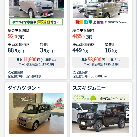
現金支払総額
現金支払総額
92
465
.0
.0
万円
万円
車両本体価格
諸費用
車両本体価格
諸費用
88
3
449
16
.5
.5
.0
.0
万円
万円
万円
万円
11,600
58,600
月々
円
(
96
回払い)
月々
円
(
96
回払い)
ローン支払総額
1,113,923
円
ローン支払総額
5,630,158
円
法定整備付
法定整備付
保証付(3年・走行無制限)
保証付(3年・50,000km)
ダイハツ タント
スズキ ジムニー