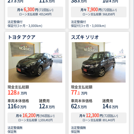
27
11
38
10
.8
.6
.8
.4
万円
万円
万円
万円
6,300
7,900
月々
円
(
72
回払い)
月々
円
(
72
回払い)
ローン支払総額
455,549
円
ローン支払総額
568,858
円
法定整備付
法定整備付
保証付(3ヶ月・3,000km)
保証付(3ヶ月・3,000km)
トヨタ アクア
スズキ ソリオ
現金支払総額
現金支払総額
128
77
.8
.1
万円
万円
車両本体価格
諸費用
車両本体価格
諸費用
116
12
62
14
.0
.8
.5
.6
万円
万円
万円
万円
16,200
12,300
月々
円
(
96
回払い)
月々
円
(
72
回払い)
ローン支払総額
1,559,492
円
ローン支払総額
891,443
円
法定整備無
法定整備無
保証無
保証無