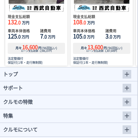
現金支払総額
現金支払総額
132
108
.0
.0
万円
万円
車両本体価格
諸費用
車両本体価格
諸費用
125
7
105
3
.0
.0
.0
.0
万円
万円
万円
万円
16,600
13,600
月々
円
(
96
回払い)
月々
円
(
96
回払い)
ローン支払総額
1,598,237
円
ローン支払総額
1,307,649
円
法定整備付
法定整備付
保証付(1年・走行無制限)
保証付(1年・走行無制限)
トップ
サポート
クルモの特徴
特集
クルモについて