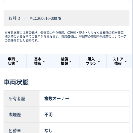
取引ID
MCC260616-00078
※支払総額には車両価格、登録等に伴う費用、保険料・税金・リサイクル預託金相当額等、
購入時に必要な全ての費用が含まれます。当該価格は、登録等の時期や地域等について一定
の条件を付した価格です。
車両
基本
装備
購入
ストア
状態
情報
情報
プラン
情報
車両状態
所有者歴
複数オーナー
喫煙歴
不明
色替車
なし