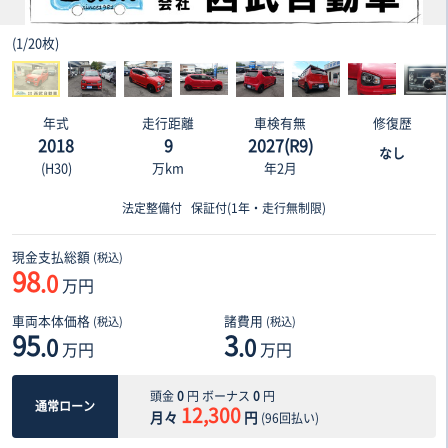
(
1
/
20枚
)
年式
走行距離
車検有無
修復歴
2018
9
2027(R9)
なし
(H30)
万km
年2月
法定整備付
保証付(1年・走行無制限)
現金支払総額
(税込)
98
.0
万円
車両本体価格
諸費用
(税込)
(税込)
95
3
.0
.0
万円
万円
頭金
0
円 ボーナス
0
円
通常ローン
12,300
月々
円
(
96
回払い)