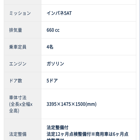
ミッション
インパネ5AT
排気量
660 cc
乗車定員
4名
エンジン
ガソリン
ドア数
5ドア
車体寸法
(全長x全幅x
3395×1475×1500(mm)
全高)
法定整備付
法定整備
法定12ヶ月点検整備付※商用車は6ヶ月点