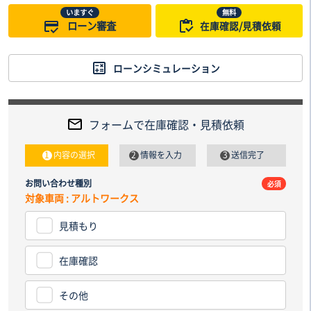
いますぐ
無料
ローン審査
在庫確認/見積依頼
ローンシミュレーション
フォームで在庫確認・見積依頼
内容の選択
情報を入力
送信完了
お問い合わせ種別
電話番
必須
対象車両 : アルトワークス
見積もり
納車先
都道
在庫確認
その他