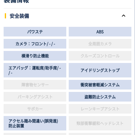
安全装備
パワステ
ABS
カメラ：フロント/ - / -
全周囲カメラ
横滑り防止機能
クルーズコントロール
エアバッグ：運転席/助手席/ -
アイドリングストップ
/ -
障害物センサー
衝突被害軽減システム
パーキングアシスト
盗難防止システム
サポカー
レーンキープアシスト
アクセル踏み間違い(誤発進)
頸部衝撃緩和ヘッドレスト
防止装置