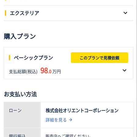
パワーウインドウ
キーレスエントリー
エクステリア
スマートキー
本革シート
スライドドア
サンルーフ
購入プラン
3列シート
電動シート
アルミホイール
ローダウン
フルフラットシート
後席モニター
ヘッドライト：ディスチャー
リフトアップ
ジドランプ
ベーシックプラン
このプランで見積依頼
シートヒーター
シートエアコン
エアロパーツ
アダプティプヘッドライト
98
支払総額(税込)
ウォークスルー
.0
万円
オットマン
フロントフォグランプ
ルーフレール
テレビ
車両本体価格(税込)
諸費用(税込)
お支払い方法
95
3
.0万円
.0万円
ローン
株式会社オリエントコーポレーション
詳細を見る
銀行振込
販売店へご確認ください。