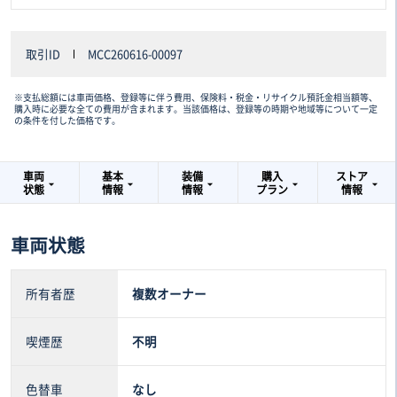
取引ID
MCC260616-00097
※支払総額には車両価格、登録等に伴う費用、保険料・税金・リサイクル預託金相当額等、
購入時に必要な全ての費用が含まれます。当該価格は、登録等の時期や地域等について一定
の条件を付した価格です。
車両
基本
装備
購入
ストア
状態
情報
情報
プラン
情報
車両状態
所有者歴
複数オーナー
喫煙歴
不明
色替車
なし