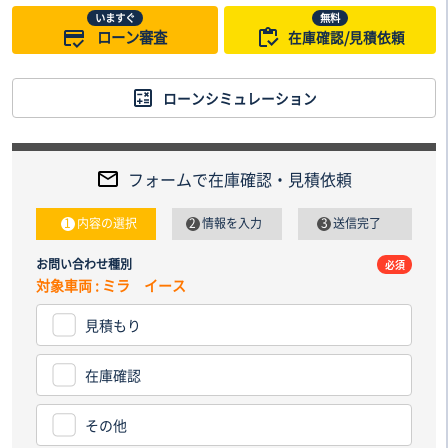
いますぐ
無料
ローン審査
在庫確認/見積依頼
ローンシミュレーション
フォームで在庫確認・見積依頼
内容の選択
情報を入力
送信完了
お問い合わせ種別
電話番
必須
対象車両 : ミラ イース
見積もり
納車先
都道
在庫確認
その他