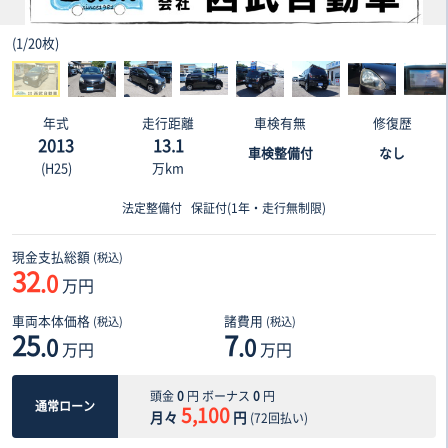
(
1
/
20枚
)
年式
走行距離
車検有無
修復歴
2013
13.1
車検整備付
なし
(H25)
万km
法定整備付
保証付(1年・走行無制限)
現金支払総額
(税込)
32
.0
万円
車両本体価格
諸費用
(税込)
(税込)
25
7
.0
.0
万円
万円
頭金
0
円 ボーナス
0
円
通常ローン
5,100
月々
円
(
72
回払い)