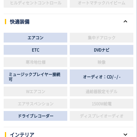
ヒルディセントコントロール
オートマチックハイビーム
快適装備
エアコン
集中ドアロック
ETC
DVDナビ
寒冷地仕様
映像
ミュージックプレイヤー接続
オーディオ：CD/ - / -
可
Wエアコン
過給器設定モデル
エアサスペンション
1500W給電
ドライブレコーダー
ディスプレイオーディオ
インテリア