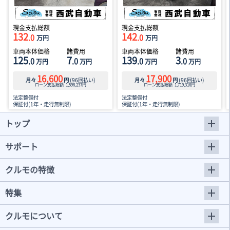
現金支払総額
現金支払総額
132
142
.0
.0
万円
万円
車両本体価格
諸費用
車両本体価格
諸費用
125
7
139
3
.0
.0
.0
.0
万円
万円
万円
万円
16,600
17,900
月々
円
(
96
回払い)
月々
円
(
96
回払い)
ローン支払総額
1,598,237
円
ローン支払総額
1,719,316
円
法定整備付
法定整備付
保証付(1年・走行無制限)
保証付(1年・走行無制限)
トップ
サポート
クルモの特徴
特集
クルモについて