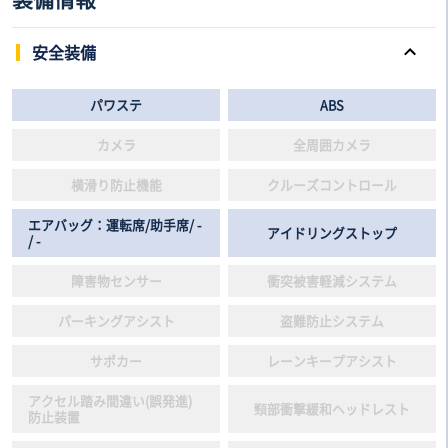
安全装備
パワステ
ABS
カメラ
全周囲カメラ
横滑り防止機能
クルーズコントロール
エアバッグ：運転席/助手席/ -
アイドリングストップ
/ -
障害物センサー
衝突被害軽減システム
パーキングアシスト
盗難防止システム
サポカー
レーンキープアシスト
アクセル踏み間違い(誤発進)
頸部衝撃緩和ヘッドレスト
防止装置