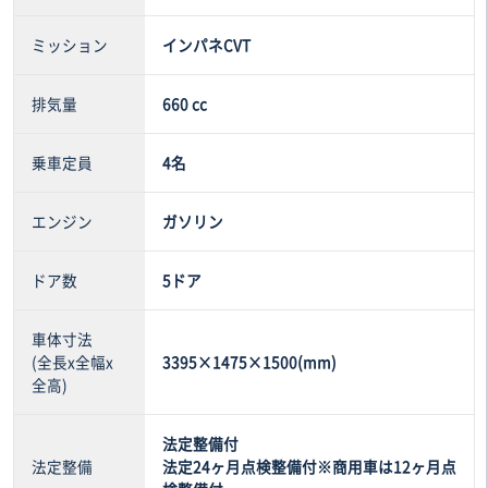
ミッション
インパネCVT
排気量
660 cc
乗車定員
4名
エンジン
ガソリン
ドア数
5ドア
車体寸法
(全長x全幅x
3395×1475×1500(mm)
全高)
法定整備付
法定整備
法定24ヶ月点検整備付※商用車は12ヶ月点