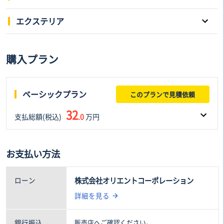
パワーウインドウ
キーレスエントリー
エクステリア
スマートキー
本革シート
スライドドア
サンルーフ
購入プラン
3列シート
電動シート
アルミホイール
ローダウン
フルフラットシート
後席モニター
リフトアップ
HID/LED
ベーシックプラン
このプランで見積依頼
シートヒーター
シートエアコン
エアロパーツ
アダプティプヘッドライト
32
支払総額(税込)
ウォークスルー
.0
万円
オットマン
フロントフォグランプ
ルーフレール
フルセグTV
車両本体価格(税込)
諸費用(税込)
お支払い方法
25
7
.0万円
.0万円
ローン
株式会社オリエントコーポレーション
詳細を見る
銀行振込
販売店へご確認ください。