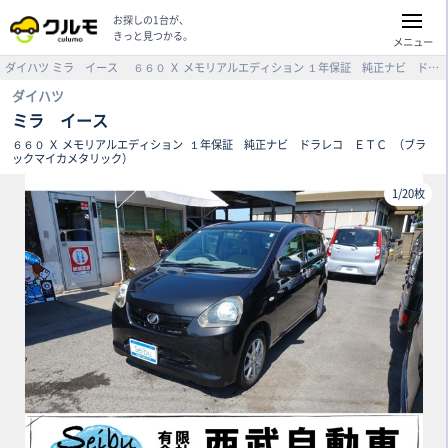
お探しの1台が、
きっと見つかる。
メニュー
ダイハツ
ミラ イース
６６０ Ｘ メモリアルエディション
１年保証 純正ナビ ドラレコ ＥＴＣ （ブラックマイカメタリック）
ダイハツ
ミラ イース
６６０ Ｘ メモリアルエディション
１年保証 純正ナビ ドラレコ ＥＴＣ
（ブラ
ックマイカメタリック）
1
/
20枚