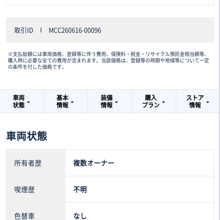
取引ID
MCC260616-00096
※支払総額には車両価格、登録等に伴う費用、保険料・税金・リサイクル預託金相当額等、
購入時に必要な全ての費用が含まれます。当該価格は、登録等の時期や地域等について一定
の条件を付した価格です。
車両
基本
装備
購入
ストア
状態
情報
情報
プラン
情報
車両状態
所有者歴
複数オーナー
喫煙歴
不明
色替車
なし