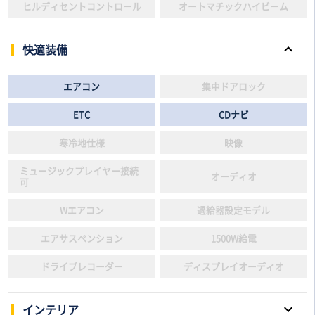
ヒルディセントコントロール
オートマチックハイビーム
快適装備
エアコン
集中ドアロック
ETC
CDナビ
寒冷地仕様
映像
ミュージックプレイヤー接続
オーディオ
可
Wエアコン
過給器設定モデル
エアサスペンション
1500W給電
ドライブレコーダー
ディスプレイオーディオ
インテリア