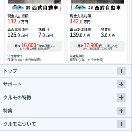
現金支払総額
現金支払総額
132
142
.0
.0
万円
万円
車両本体価格
諸費用
車両本体価格
諸費用
125
7
139
3
.0
.0
.0
.0
万円
万円
万円
万円
16,600
17,900
月々
円
(
96
回払い)
月々
円
(
96
回払い)
ローン支払総額
1,598,237
円
ローン支払総額
1,719,316
円
法定整備付
法定整備付
保証付(1年・走行無制限)
保証付(1年・走行無制限)
トップ
サポート
クルモの特徴
特集
クルモについて