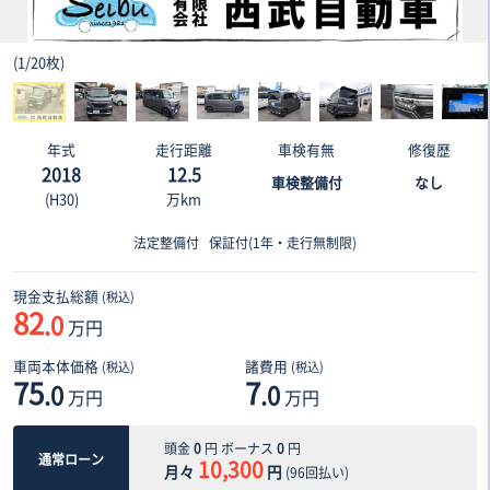
(
1
/
20枚
)
年式
走行距離
車検有無
修復歴
2018
12.5
車検整備付
なし
(H30)
万km
法定整備付
保証付(1年・走行無制限)
現金支払総額
(税込)
82
.0
万円
車両本体価格
諸費用
(税込)
(税込)
75
7
.0
.0
万円
万円
頭金
0
円 ボーナス
0
円
通常ローン
10,300
月々
円
(
96
回払い)