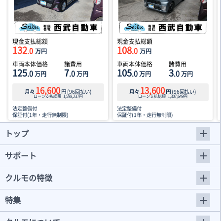
現金支払総額
現金支払総額
132
108
.0
.0
万円
万円
車両本体価格
諸費用
車両本体価格
諸費用
125
7
105
3
.0
.0
.0
.0
万円
万円
万円
万円
16,600
13,600
月々
円
(
96
回払い)
月々
円
(
96
回払い)
ローン支払総額
1,598,237
円
ローン支払総額
1,307,649
円
法定整備付
法定整備付
保証付(1年・走行無制限)
保証付(1年・走行無制限)
トップ
サポート
クルモの特徴
特集