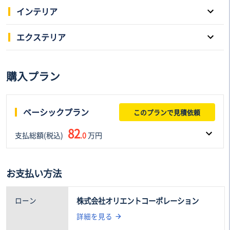
インテリア
パワーウインドウ
キーレスエントリー
エクステリア
スマートキー
本革シート
両側電動スライドドア
サンルーフ
購入プラン
3列シート
電動シート
アルミホイール
ローダウン
フルフラットシート
後席モニター
リフトアップ
HID/LED
ベーシックプラン
このプランで見積依頼
シートヒーター
シートエアコン
エアロパーツ
アダプティプヘッドライト
82
支払総額(税込)
ウォークスルー
.0
万円
オットマン
フロントフォグランプ
ルーフレール
テレビ
車両本体価格(税込)
諸費用(税込)
お支払い方法
75
7
.0万円
.0万円
ローン
株式会社オリエントコーポレーション
詳細を見る