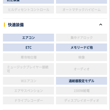
ヒルディセントコントロール
オートマチックハイビーム
快適装備
エアコン
集中ドアロック
ETC
メモリーナビ他
寒冷地仕様
映像
ミュージックプレイヤー接続
オーディオ
可
Wエアコン
過給器設定モデル
エアサスペンション
1500W給電
ドライブレコーダー
ディスプレイオーディオ