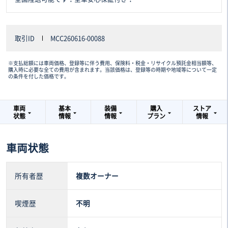
取引ID
MCC260616-00088
※支払総額には車両価格、登録等に伴う費用、保険料・税金・リサイクル預託金相当額等、
購入時に必要な全ての費用が含まれます。当該価格は、登録等の時期や地域等について一定
の条件を付した価格です。
車両
基本
装備
購入
ストア
状態
情報
情報
プラン
情報
車両状態
所有者歴
複数オーナー
喫煙歴
不明