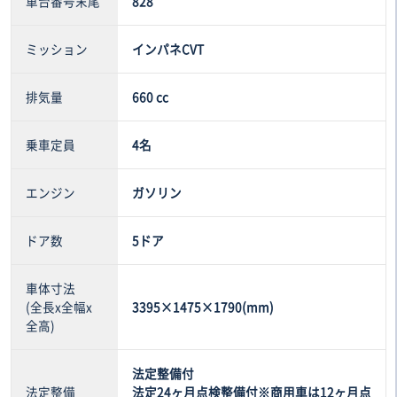
車台番号末尾
828
ミッション
インパネCVT
排気量
660 cc
乗車定員
4名
エンジン
ガソリン
ドア数
5ドア
車体寸法
(全長x全幅x
3395×1475×1790(mm)
全高)
法定整備付
法定整備
法定24ヶ月点検整備付※商用車は12ヶ月点