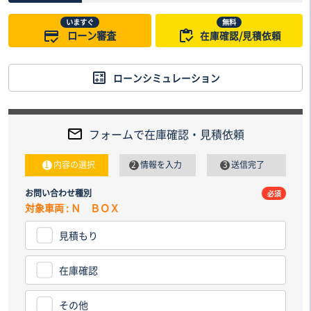
いますぐ
無料
ローン審査
在庫確認/見積依頼
ローンシミュレーション
フォームで在庫確認・見積依頼
内容の選択
情報を入力
送信完了
お問い合わせ種別
電話番
必須
対象車両 : Ｎ ＢＯＸ
見積もり
納車先
都道
在庫確認
その他