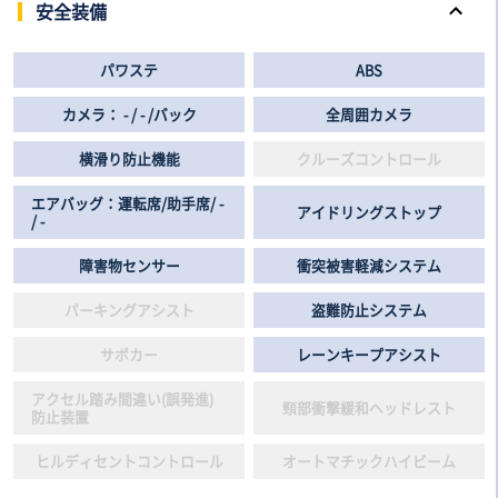
安全装備
パワステ
ABS
カメラ： - / - /バック
全周囲カメラ
横滑り防止機能
クルーズコントロール
エアバッグ：運転席/助手席/ -
アイドリングストップ
/ -
障害物センサー
衝突被害軽減システム
パーキングアシスト
盗難防止システム
サポカー
レーンキープアシスト
アクセル踏み間違い(誤発進)
頸部衝撃緩和ヘッドレスト
防止装置
ヒルディセントコントロール
オートマチックハイビーム