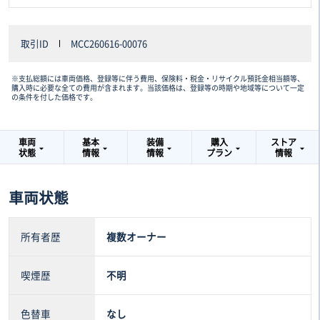
取引ID
MCC260616-00076
※支払総額には車両価格、登録等に伴う費用、保険料・税金・リサイクル預託金相当額等、
購入時に必要な全ての費用が含まれます。当該価格は、登録等の時期や地域等について一定
の条件を付した価格です。
車両
基本
装備
購入
ストア
状態
情報
情報
プラン
情報
車両状態
所有者歴
複数オーナー
喫煙歴
不明
色替車
なし