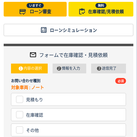
いますぐ
無料
ローン審査
在庫確認/見積依頼
ローンシミュレーション
フォームで在庫確認・見積依頼
内容の選択
情報を入力
送信完了
お問い合わせ種別
電話番
必須
対象車両 : ノート
見積もり
納車先
都道
在庫確認
その他