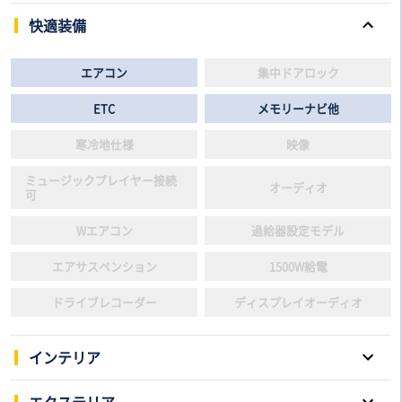
快適装備
エアコン
集中ドアロック
ETC
メモリーナビ他
寒冷地仕様
映像
ミュージックプレイヤー接続
オーディオ
可
Wエアコン
過給器設定モデル
エアサスペンション
1500W給電
ドライブレコーダー
ディスプレイオーディオ
インテリア
パワーウインドウ
キーレスエントリー
エクステリア