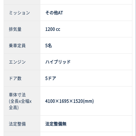
ミッション
その他AT
排気量
1200 cc
乗車定員
5名
エンジン
ハイブリッド
ドア数
5ドア
車体寸法
(全長x全幅x
4100×1695×1520(mm)
全高)
法定整備
法定整備無