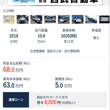
(
1
/
20枚
)
年式
走行距離
車検有無
修復歴
2018
10.8
2026(R8)
なし
(H30)
万km
年11月
法定整備無
保証付(1年・走行無制限)
現金支払総額
(税込)
68
.0
万円
車両本体価格
諸費用
(税込)
(税込)
63
5
.0
.0
万円
万円
頭金
0
円 ボーナス
0
円
通常ローン
8,500
月々
円
(
96
回払い)