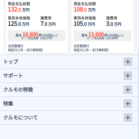
現金支払総額
現金支払総額
132
108
.0
.0
万円
万円
車両本体価格
諸費用
車両本体価格
諸費用
125
7
105
3
.0
.0
.0
.0
万円
万円
万円
万円
16,600
13,600
月々
円
(
96
回払い)
月々
円
(
96
回払い)
ローン支払総額
1,598,237
円
ローン支払総額
1,307,649
円
法定整備付
法定整備付
保証付(1年・走行無制限)
保証付(1年・走行無制限)
トップ
サポート
クルモの特徴
特集
クルモについて