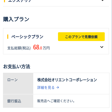
スマートキー
本革シート
スライドドア
サンルーフ
購入プラン
3列シート
電動シート
アルミホイール
ローダウン
フルフラットシート
後席モニター
リフトアップ
HID/LED
ベーシックプラン
このプランで見積依頼
シートヒーター
シートエアコン
エアロパーツ
アダプティプヘッドライト
68
支払総額(税込)
ウォークスルー
.0
万円
オットマン
フロントフォグランプ
ルーフレール
フルセグTV
車両本体価格(税込)
諸費用(税込)
お支払い方法
63
5
.0万円
.0万円
ローン
株式会社オリエントコーポレーション
詳細を見る
銀行振込
販売店へご確認ください。