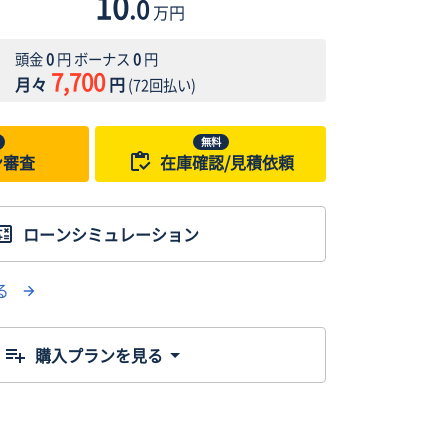
10
.0
万円
頭金
0
円 ボーナス
0
円
7,700
月々
円
(
72
回払い)
無料
ン審査
在庫確認/見積依頼
ローンシミュレーション
る
購入プランを見る