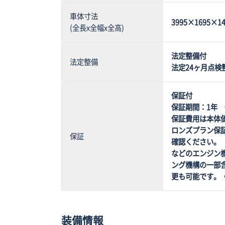
車体寸法
3995×1695×14
(全長x全幅x全高)
法定整備付
法定整備
法定24ヶ月点検
保証付
保証期間：1年
保証費用は本体
ロンズプラン保
保証
確認ください。【
などのエンジン機
ング機構の一部
更も可能です。
装備情報