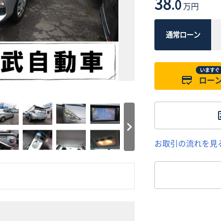
38
.0
万円
通常ローン
いますぐ
ロー
お取引の流れを見