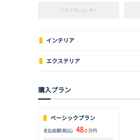
ドライブレコーダー
インテリア
パワーウインドウ
エクステリア
スライドドア
本革シート
購入プラン
ローダウン
フルフラットシート
ベーシックプラン
エアロパーツ
シートエアコン
48
支払総額(税込)
.0
万円
ルーフレール