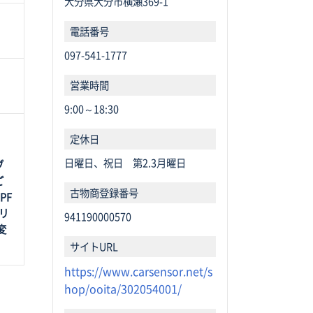
大分県大分市横瀬369-1
電話番号
097-541-1777
営業時間
9:00～18:30
定休日
日曜日、祝日 第2.3月曜日
ブ
ご
古物商登録番
号
PF
リ
941190000570
変
サイトURL
https://www.carsensor.net/s
hop/ooita/302054001/