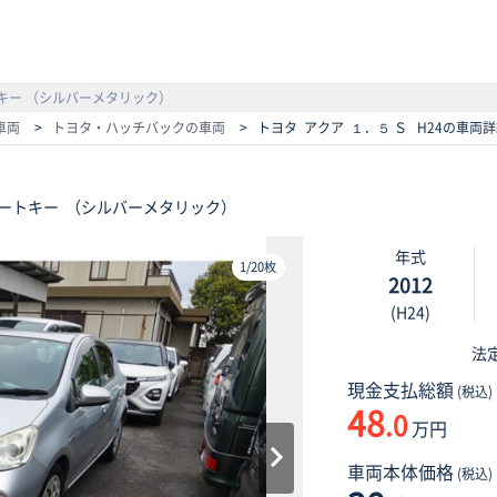
キー （シルバーメタリック）
車両
>
トヨタ・ハッチバックの車両
>
トヨタ アクア １．５ Ｓ H24の車両
ートキー
（シルバーメタリック）
年式
1
/
20枚
2012
(H24)
法
現金支払総額
(税込)
48
.0
万円
車両本体価格
(税込)