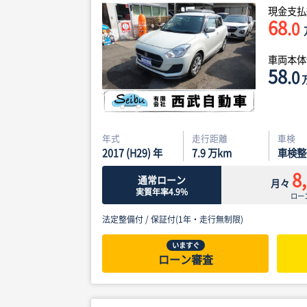
現金支払
68
.0
車両本
58
.0
年式
走行距離
車検
2017 (H29) 年
7.9
万km
車検整
8
通常ローン
月々
実質年率4.9%
ロー
法定整備付 /
保証付(1年・走行無制限)
いますぐ
ローン審査