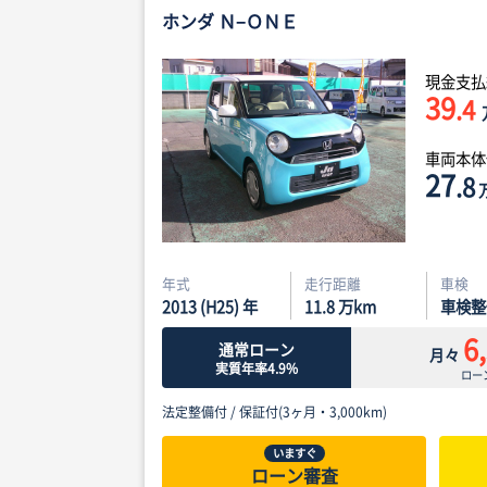
ホンダ Ｎ−ＯＮＥ
現金支払
39
.4
車両本
27
.8
年式
走行距離
車検
2013 (H25) 年
11.8
万km
車検整
6
通常ローン
月々
実質年率4.9%
ロー
法定整備付 /
保証付(3ヶ月・3,000km)
いますぐ
ローン審査