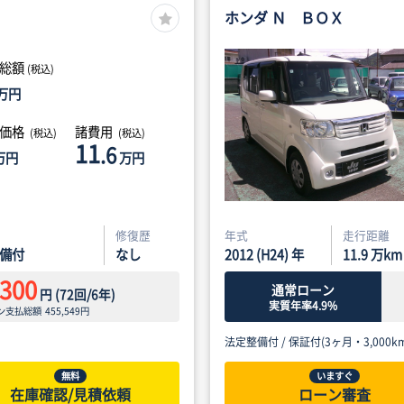
ホンダ Ｎ ＢＯＸ
総額
(税込)
万円
体価格
諸費用
(税込)
(税込)
11
.6
万円
万円
修復歴
年式
走行距離
備付
なし
2012 (H24) 年
11.9
万km
,300
通常ローン
円
(
72
回/
6
年)
実質年率4.9%
ン支払総額
455,549
円
法定整備付 /
保証付(3ヶ月・3,000km
無料
いますぐ
在庫確認/見積依頼
ローン審査