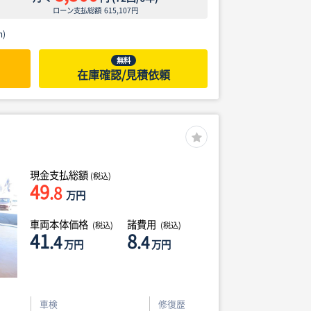
ローン支払総額
615,107
円
)
無料
在庫確認/見積依頼
現金支払総額
(税込)
49
.8
万円
車両本体価格
諸費用
(税込)
(税込)
41
8
.4
.4
万円
万円
車検
修復歴