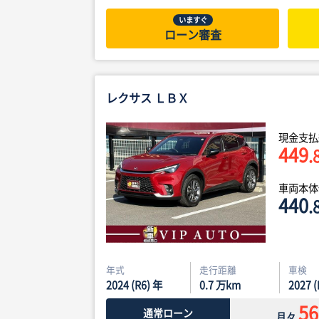
いますぐ
ローン審査
レクサス ＬＢＸ
現金支払
449
.
車両本
440
.
年式
走行距離
車検
2024 (R6) 年
0.7
万km
2027 
56
通常ローン
月々