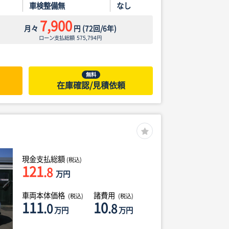
車検整備無
なし
7,900
月々
円
(
72
回/
6
年)
ローン支払総額
575,794
円
無料
在庫確認/見積依頼
現金支払総額
(税込)
121
.8
万円
車両本体価格
諸費用
(税込)
(税込)
111
10
.0
.8
万円
万円