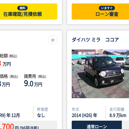
無料
いますぐ
在庫確認/見積依頼
ローン審査
ダイハツ ミラ ココア
総額
(税込)
8
万円
体価格
諸費用
(税込)
(税込)
9
8
.0
万円
万円
修復歴
年式
走行距離
(R9) 年 12月
なし
2014 (H26) 年
8.9
万km
,700
通常ローン
円
(
96
回/
8
年)