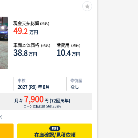
現金支払総額
(税込)
49
.2
万円
車両本体価格
諸費用
(税込)
(税込)
38
10
.8
.4
万円
万円
車検
修復歴
2027 (R9) 年 8月
なし
7,900
月々
円
(
72
回/
6
年)
ローン支払総額
568,858
円
)
無料
在庫確認/見積依頼