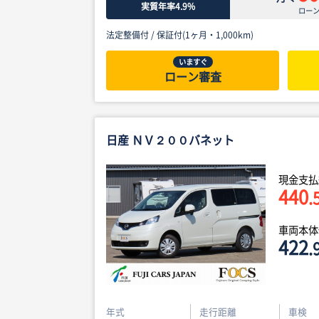
実質年率4.9%
ロー
法定整備付 /
保証付(1ヶ月・1,000km)
いますぐ
ローン審査
日産 ＮＶ２００バネット
現金支払
440
.
車両本
422
.
年式
走行距離
車検