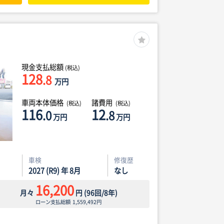
現金支払総額
(税込)
128
.8
万円
車両本体価格
諸費用
(税込)
(税込)
116
12
.0
.8
万円
万円
車検
修復歴
2027 (R9) 年 8月
なし
16,200
月々
円
(
96
回/
8
年)
ローン支払総額
1,559,492
円