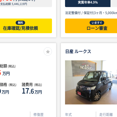
実質年率4.9%
ン支払総額
5,446,119
円
法定整備付 /
保証付(3ヶ月・5,000km
無料
いますぐ
在庫確認/見積依頼
ローン審査
日産 ルークス
総額
(税込)
5
万円
体価格
諸費用
(税込)
(税込)
17
9
.6
万円
万円
修復歴
年式
走行距離