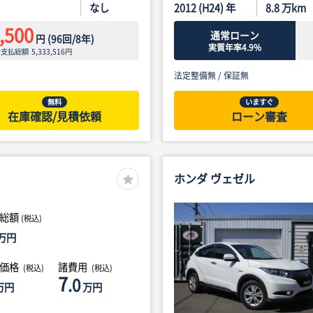
なし
2012 (H24) 年
8.8
万km
,500
通常ローン
円
(
96
回/
8
年)
実質年率4.9%
ン支払総額
5,333,516
円
法定整備無 /
保証無
無料
いますぐ
在庫確認/見積依頼
ローン審査
ホンダ ヴェゼル
総額
(税込)
万円
体価格
諸費用
(税込)
(税込)
7
.0
万円
万円