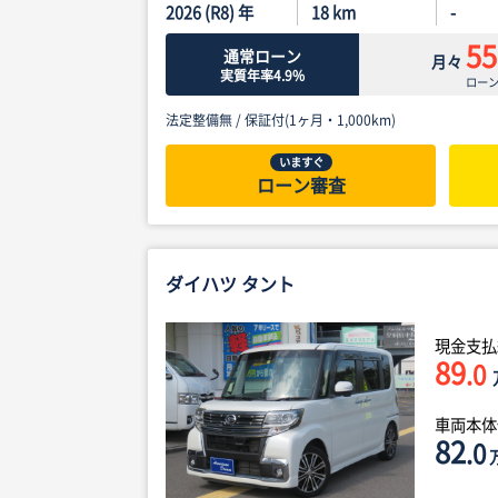
2026 (R8) 年
18
km
-
55
通常ローン
月々
実質年率4.9%
ロー
法定整備無 /
保証付(1ヶ月・1,000km)
いますぐ
ローン審査
ダイハツ タント
現金支払
89
.0
車両本
82
.0