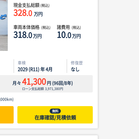
現金支払総額
(税込)
328
.0
万円
車両本体価格
諸費用
(税込)
(税込)
318
10
.0
.0
万円
万円
車検
修復歴
2029 (R11) 年 4月
なし
41,300
月々
円
(
96
回/
8
年)
ローン支払総額
3,971,380
円
000km)
無料
在庫確認/見積依頼