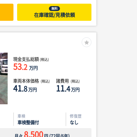
無料
在庫確認/見積依頼
現金支払総額
(税込)
53
.2
万円
車両本体価格
諸費用
(税込)
(税込)
41
11
.8
.4
万円
万円
車検
修復歴
車検整備付
なし
8,500
月々
円
(
72
回/
6
年)