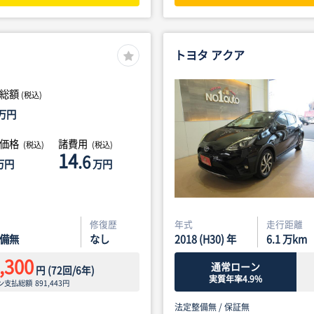
トヨタ アクア
総額
(税込)
万円
体価格
諸費用
(税込)
(税込)
14
.6
万円
万円
修復歴
年式
走行距離
備無
なし
2018 (H30) 年
6.1
万km
,300
通常ローン
円
(
72
回/
6
年)
実質年率4.9%
ン支払総額
891,443
円
法定整備無 /
保証無