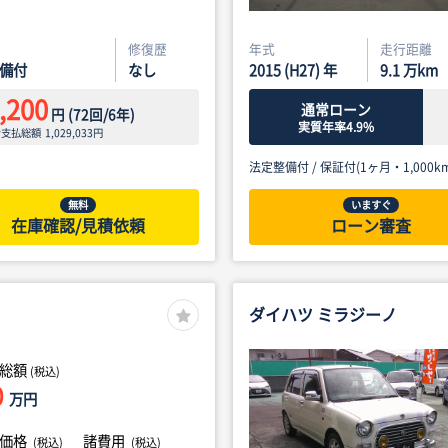
修復歴
年式
走行距離
備付
なし
2015 (H27) 年
9.1
万km
,200
通常ローン
円
(
72
回/
6
年)
実質年率4.9%
ン支払総額
1,029,033
円
法定整備付 /
保証付(1ヶ月・1,000km
無料
いますぐ
在庫確認/見積依頼
ローン審査
ダイハツ ミラジーノ
総額
(税込)
0
万円
体価格
諸費用
(税込)
(税込)