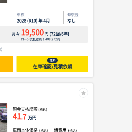
車検
修復歴
2028 (R10) 年 4月
なし
19,500
月々
円
(
72
回/
6
年)
ローン支払総額
1,408,272
円
)
無料
在庫確認/見積依頼
現金支払総額
(税込)
41
.7
万円
車両本体価格
諸費用
(税込)
(税込)