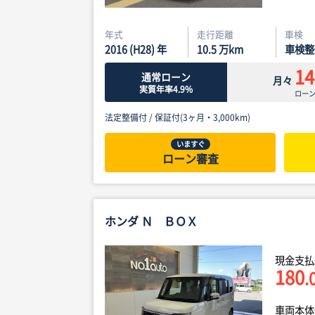
年式
走行距離
車検
2016 (H28) 年
10.5
万km
車検整
14
通常ローン
月々
実質年率4.9%
ロー
法定整備付 /
保証付(3ヶ月・3,000km)
いますぐ
ローン審査
ホンダ Ｎ ＢＯＸ
現金支払
180
.
車両本