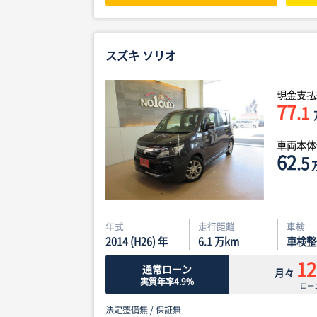
スズキ ソリオ
現金支払
77
.1
車両本
62
.5
年式
走行距離
車検
2014 (H26) 年
6.1
万km
車検整
12
通常ローン
月々
実質年率4.9%
ロー
法定整備無 /
保証無