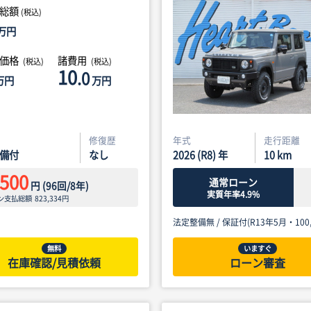
総額
(税込)
万円
体価格
諸費用
(税込)
(税込)
10
.0
万円
万円
修復歴
年式
走行距離
備付
なし
2026 (R8) 年
10
km
,500
通常ローン
円
(
96
回/
8
年)
実質年率4.9%
ン支払総額
823,334
円
法定整備無 /
保証付(R13年5月・100,
無料
いますぐ
在庫確認/見積依頼
ローン審査