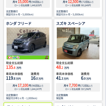
15,000
12,500
月々
円
(
96
回払い)
月々
円
(
72
回払い)
ローン支払総額
1,440,835
円
ローン支払総額
901,849
円
法定整備付
法定整備付
保証付(6ヶ月・5,000km)
保証付(6ヶ月・5,000km)
ホンダ フリード
スズキ スペーシア
現金支払総額
現金支払総額
135
48
.8
.2
万円
万円
車両本体価格
諸費用
車両本体価格
諸費用
119
16
41
6
.8
.0
.3
.9
万円
万円
万円
万円
17,100
7,700
月々
円
(
96
回払い)
月々
円
(
72
回払い)
ローン支払総額
1,644,247
円
ローン支払総額
557,296
円
法定整備付
法定整備無
保証付(0年1ヶ月・1,000km)
保証無