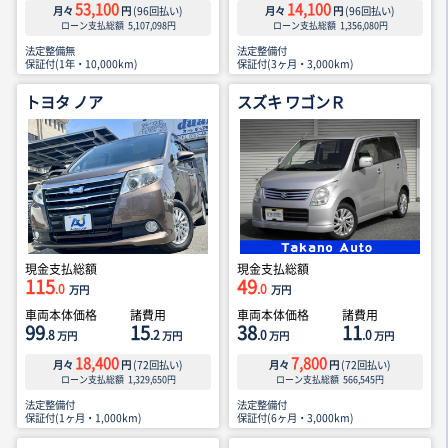
53,100
14,100
月々
円
(
96
回払い)
月々
円
(
96
回払い)
ローン支払総額
5,107,098
円
ローン支払総額
1,356,080
円
法定整備無
法定整備付
保証付(1年・10,000km)
保証付(3ヶ月・3,000km)
トヨタ ノア
スズキ ワゴンＲ
現金支払総額
現金支払総額
115
49
.0
.0
万円
万円
車両本体価格
諸費用
車両本体価格
諸費用
99
15
38
11
.8
.2
.0
.0
万円
万円
万円
万円
18,400
7,800
月々
円
(
72
回払い)
月々
円
(
72
回払い)
ローン支払総額
1,329,650
円
ローン支払総額
566,545
円
法定整備付
法定整備付
保証付(1ヶ月・1,000km)
保証付(6ヶ月・3,000km)