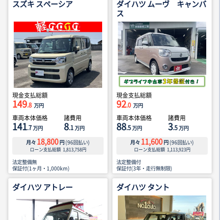
スズキ スペーシア
ダイハツ ムーヴ キャンバ
ス
現金支払総額
現金支払総額
149
92
.8
.0
万円
万円
車両本体価格
諸費用
車両本体価格
諸費用
141
8
88
3
.7
.1
.5
.5
万円
万円
万円
万円
18,800
11,600
月々
円
(
96
回払い)
月々
円
(
96
回払い)
ローン支払総額
1,813,758
円
ローン支払総額
1,113,923
円
法定整備無
法定整備付
保証付(1ヶ月・1,000km)
保証付(3年・走行無制限)
ダイハツ アトレー
ダイハツ タント