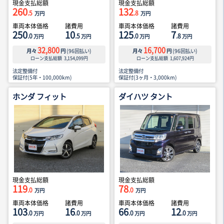
現金支払総額
現金支払総額
260
132
.5
.8
万円
万円
車両本体価格
諸費用
車両本体価格
諸費用
250
10
125
7
.0
.5
.0
.8
万円
万円
万円
万円
32,800
16,700
月々
円
(
96
回払い)
月々
円
(
96
回払い)
ローン支払総額
3,154,099
円
ローン支払総額
1,607,924
円
法定整備付
法定整備付
保証付(5年・100,000km)
保証付(3ヶ月・3,000km)
ホンダ フィット
ダイハツ タント
現金支払総額
現金支払総額
119
78
.0
.0
万円
万円
車両本体価格
諸費用
車両本体価格
諸費用
103
16
66
12
.0
.0
.0
.0
万円
万円
万円
万円