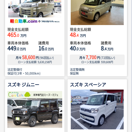
現金支払総額
現金支払総額
465
48
.0
.4
万円
万円
車両本体価格
諸費用
車両本体価格
諸費用
449
16
40
8
.0
.0
.0
.4
万円
万円
万円
万円
58,600
7,700
月々
円
(
96
回払い)
月々
円
(
72
回払い)
ローン支払総額
5,630,158
円
ローン支払総額
559,608
円
法定整備付
法定整備無
保証付(3年・50,000km)
保証無
スズキ ジムニー
スズキ スペーシア