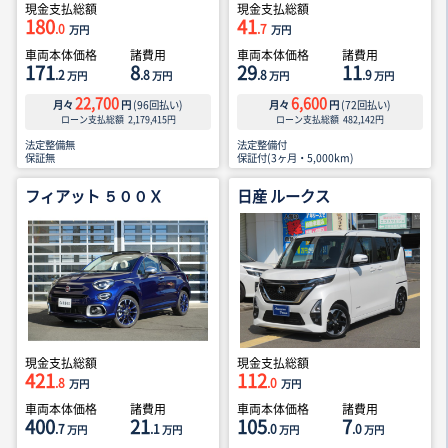
現金支払総額
現金支払総額
180
41
.0
.7
万円
万円
車両本体価格
諸費用
車両本体価格
諸費用
171
8
29
11
.2
.8
.8
.9
万円
万円
万円
万円
22,700
6,600
月々
円
(
96
回払い)
月々
円
(
72
回払い)
ローン支払総額
2,179,415
円
ローン支払総額
482,142
円
法定整備無
法定整備付
保証無
保証付(3ヶ月・5,000km)
フィアット ５００Ｘ
日産 ルークス
現金支払総額
現金支払総額
421
112
.8
.0
万円
万円
車両本体価格
諸費用
車両本体価格
諸費用
400
21
105
7
.7
.1
.0
.0
万円
万円
万円
万円