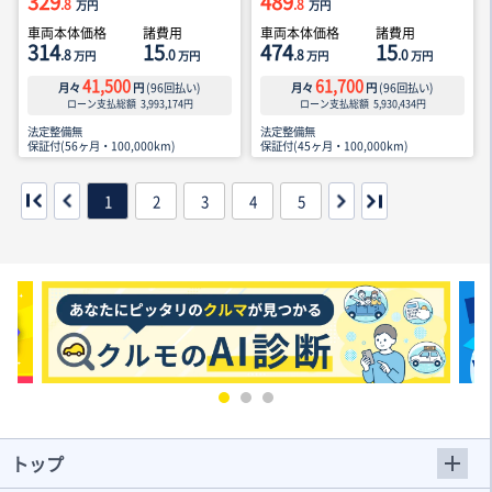
329
489
.8
.8
万円
万円
車両本体価格
諸費用
車両本体価格
諸費用
314
15
474
15
.8
.0
.8
.0
万円
万円
万円
万円
41,500
61,700
月々
円
(
96
回払い)
月々
円
(
96
回払い)
ローン支払総額
3,993,174
円
ローン支払総額
5,930,434
円
法定整備無
法定整備無
保証付(56ヶ月・100,000km)
保証付(45ヶ月・100,000km)
1
2
3
4
5
トップ