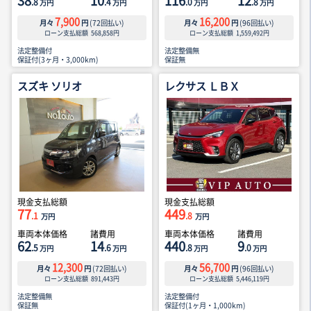
38
10
116
12
.8
.4
.0
.8
万円
万円
万円
万円
7,900
16,200
月々
円
(
72
回払い)
月々
円
(
96
回払い)
ローン支払総額
568,858
円
ローン支払総額
1,559,492
円
法定整備付
法定整備無
保証付(3ヶ月・3,000km)
保証無
スズキ ソリオ
レクサス ＬＢＸ
現金支払総額
現金支払総額
77
449
.1
.8
万円
万円
車両本体価格
諸費用
車両本体価格
諸費用
62
14
440
9
.5
.6
.8
.0
万円
万円
万円
万円
12,300
56,700
月々
円
(
72
回払い)
月々
円
(
96
回払い)
ローン支払総額
891,443
円
ローン支払総額
5,446,119
円
法定整備無
法定整備付
保証無
保証付(1ヶ月・1,000km)