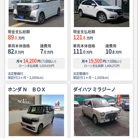
現金支払総額
現金支払総額
89
121
.0
.8
万円
万円
車両本体価格
諸費用
車両本体価格
諸費用
82
7
111
10
.0
.0
.0
.8
万円
万円
万円
万円
14,200
19,500
月々
円
(
72
回払い)
月々
円
(
72
回払い)
ローン支払総額
1,029,033
円
ローン支払総額
1,408,272
円
法定整備付
法定整備付
保証付(3ヶ月・3,000km)
保証付(1ヶ月・1,000km)
ホンダ Ｎ ＢＯＸ
ダイハツ ミラジーノ