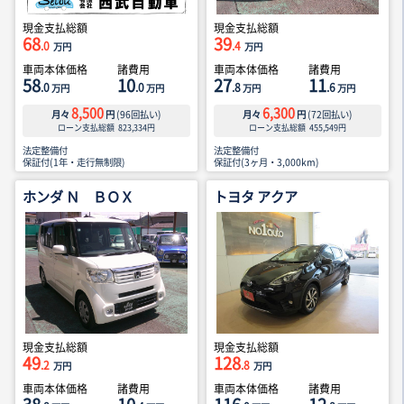
現金支払総額
現金支払総額
68
39
.0
.4
万円
万円
車両本体価格
諸費用
車両本体価格
諸費用
58
10
27
11
.0
.0
.8
.6
万円
万円
万円
万円
8,500
6,300
月々
円
(
96
回払い)
月々
円
(
72
回払い)
ローン支払総額
823,334
円
ローン支払総額
455,549
円
法定整備付
法定整備付
保証付(1年・走行無制限)
保証付(3ヶ月・3,000km)
ホンダ Ｎ ＢＯＸ
トヨタ アクア
現金支払総額
現金支払総額
49
128
.2
.8
万円
万円
車両本体価格
諸費用
車両本体価格
諸費用