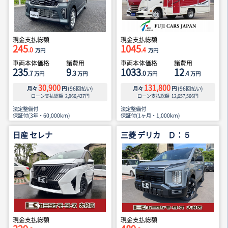
現金支払総額
現金支払総額
245
1045
.0
.4
万円
万円
車両本体価格
諸費用
車両本体価格
諸費用
235
9
1033
12
.7
.3
.0
.4
万円
万円
万円
万円
30,900
131,800
月々
円
(
96
回払い)
月々
円
(
96
回払い)
ローン支払総額
2,966,427
円
ローン支払総額
12,657,566
円
法定整備付
法定整備付
保証付(3年・60,000km)
保証付(1ヶ月・1,000km)
日産 セレナ
三菱 デリカ Ｄ：５
現金支払総額
現金支払総額