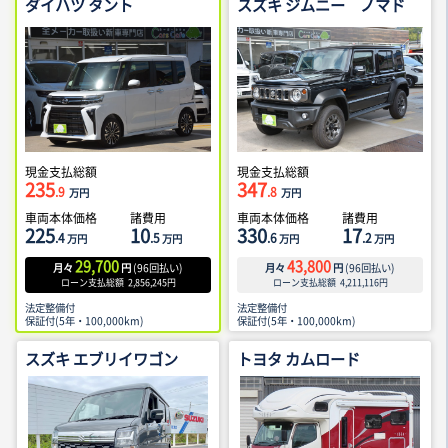
ダイハツ タント
スズキ ジムニー ノマド
現金支払総額
現金支払総額
235
347
.9
.8
万円
万円
車両本体価格
諸費用
車両本体価格
諸費用
225
10
330
17
.4
.5
.6
.2
万円
万円
万円
万円
29,700
43,800
月々
円
(
96
回払い)
月々
円
(
96
回払い)
ローン支払総額
2,856,245
円
ローン支払総額
4,211,116
円
法定整備付
法定整備付
保証付(5年・100,000km)
保証付(5年・100,000km)
スズキ エブリイワゴン
トヨタ カムロード