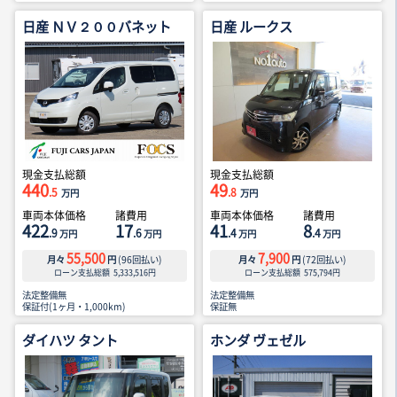
日産 ＮＶ２００バネット
日産 ルークス
現金支払総額
現金支払総額
440
49
.5
.8
万円
万円
車両本体価格
諸費用
車両本体価格
諸費用
422
17
41
8
.9
.6
.4
.4
万円
万円
万円
万円
55,500
7,900
月々
円
(
96
回払い)
月々
円
(
72
回払い)
ローン支払総額
5,333,516
円
ローン支払総額
575,794
円
法定整備無
法定整備無
保証付(1ヶ月・1,000km)
保証無
ダイハツ タント
ホンダ ヴェゼル