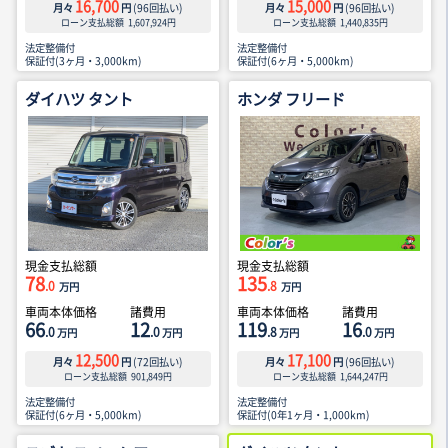
16,700
15,000
月々
円
(
96
回払い)
月々
円
(
96
回払い)
ローン支払総額
1,607,924
円
ローン支払総額
1,440,835
円
法定整備付
法定整備付
保証付(3ヶ月・3,000km)
保証付(6ヶ月・5,000km)
ダイハツ タント
ホンダ フリード
現金支払総額
現金支払総額
78
135
.0
.8
万円
万円
車両本体価格
諸費用
車両本体価格
諸費用
66
12
119
16
.0
.0
.8
.0
万円
万円
万円
万円
12,500
17,100
月々
円
(
72
回払い)
月々
円
(
96
回払い)
ローン支払総額
901,849
円
ローン支払総額
1,644,247
円
法定整備付
法定整備付
保証付(6ヶ月・5,000km)
保証付(0年1ヶ月・1,000km)