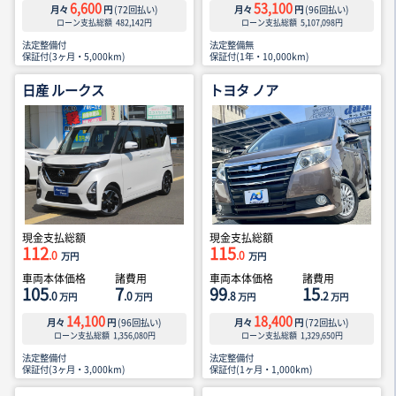
6,600
53,100
月々
円
(
72
回払い)
月々
円
(
96
回払い)
ローン支払総額
482,142
円
ローン支払総額
5,107,098
円
法定整備付
法定整備無
保証付(3ヶ月・5,000km)
保証付(1年・10,000km)
日産 ルークス
トヨタ ノア
現金支払総額
現金支払総額
112
115
.0
.0
万円
万円
車両本体価格
諸費用
車両本体価格
諸費用
105
7
99
15
.0
.0
.8
.2
万円
万円
万円
万円
14,100
18,400
月々
円
(
96
回払い)
月々
円
(
72
回払い)
ローン支払総額
1,356,080
円
ローン支払総額
1,329,650
円
法定整備付
法定整備付
保証付(3ヶ月・3,000km)
保証付(1ヶ月・1,000km)