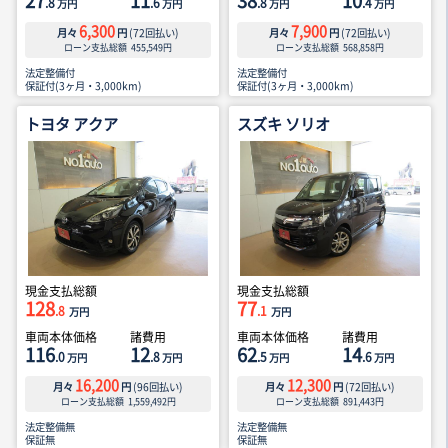
27
11
38
10
.8
.6
.8
.4
万円
万円
万円
万円
6,300
7,900
月々
円
(
72
回払い)
月々
円
(
72
回払い)
ローン支払総額
455,549
円
ローン支払総額
568,858
円
法定整備付
法定整備付
保証付(3ヶ月・3,000km)
保証付(3ヶ月・3,000km)
トヨタ アクア
スズキ ソリオ
現金支払総額
現金支払総額
128
77
.8
.1
万円
万円
車両本体価格
諸費用
車両本体価格
諸費用
116
12
62
14
.0
.8
.5
.6
万円
万円
万円
万円
16,200
12,300
月々
円
(
96
回払い)
月々
円
(
72
回払い)
ローン支払総額
1,559,492
円
ローン支払総額
891,443
円
法定整備無
法定整備無
保証無
保証無