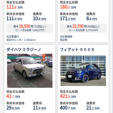
現金支払総額
現金支払総額
121
180
.8
.0
万円
万円
車両本体価格
諸費用
車両本体価格
諸費用
111
10
171
8
.0
.8
.2
.8
万円
万円
万円
万円
19,500
22,700
月々
円
(
72
回払い)
月々
円
(
96
回払い)
ローン支払総額
1,408,272
円
ローン支払総額
2,179,415
円
法定整備付
法定整備無
保証付(1ヶ月・1,000km)
保証無
ダイハツ ミラジーノ
フィアット ５００Ｘ
現金支払総額
現金支払総額
41
421
.7
.8
万円
万円
車両本体価格
諸費用
車両本体価格
諸費用
29
11
400
21
.8
.9
.7
.1
万円
万円
万円
万円