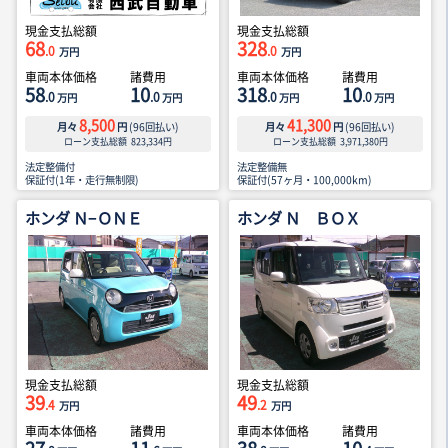
現金支払総額
現金支払総額
68
328
.0
.0
万円
万円
車両本体価格
諸費用
車両本体価格
諸費用
58
10
318
10
.0
.0
.0
.0
万円
万円
万円
万円
8,500
41,300
月々
円
(
96
回払い)
月々
円
(
96
回払い)
ローン支払総額
823,334
円
ローン支払総額
3,971,380
円
法定整備付
法定整備無
保証付(1年・走行無制限)
保証付(57ヶ月・100,000km)
ホンダ Ｎ−ＯＮＥ
ホンダ Ｎ ＢＯＸ
現金支払総額
現金支払総額
39
49
.4
.2
万円
万円
車両本体価格
諸費用
車両本体価格
諸費用