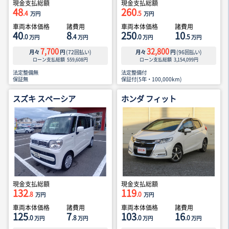
現金支払総額
現金支払総額
48
260
.4
.5
万円
万円
車両本体価格
諸費用
車両本体価格
諸費用
40
8
250
10
.0
.4
.0
.5
万円
万円
万円
万円
7,700
32,800
月々
円
(
72
回払い)
月々
円
(
96
回払い)
ローン支払総額
559,608
円
ローン支払総額
3,154,099
円
法定整備無
法定整備付
保証無
保証付(5年・100,000km)
スズキ スペーシア
ホンダ フィット
現金支払総額
現金支払総額
132
119
.8
.0
万円
万円
車両本体価格
諸費用
車両本体価格
諸費用
125
7
103
16
.0
.8
.0
.0
万円
万円
万円
万円