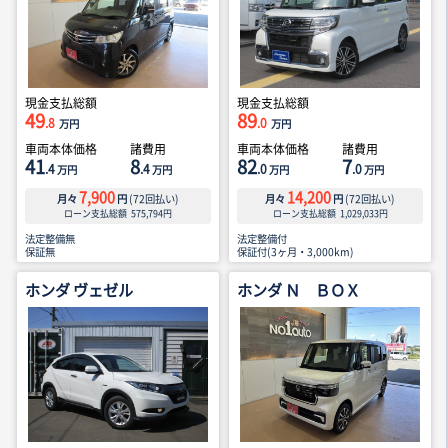
現金支払総額
現金支払総額
49
89
.8
.0
万円
万円
車両本体価格
諸費用
車両本体価格
諸費用
41
8
82
7
.4
.4
.0
.0
万円
万円
万円
万円
7,900
14,200
月々
円
(
72
回払い)
月々
円
(
72
回払い)
ローン支払総額
575,794
円
ローン支払総額
1,029,033
円
法定整備無
法定整備付
保証無
保証付(3ヶ月・3,000km)
ホンダ ヴェゼル
ホンダ Ｎ ＢＯＸ