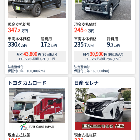
現金支払総額
現金支払総額
347
245
.8
.0
万円
万円
車両本体価格
諸費用
車両本体価格
諸費用
330
17
235
9
.6
.2
.7
.3
万円
万円
万円
万円
43,800
30,900
月々
円
(
96
回払い)
月々
円
(
96
回払い)
ローン支払総額
4,211,116
円
ローン支払総額
2,966,427
円
法定整備付
法定整備付
保証付(5年・100,000km)
保証付(3年・60,000km)
トヨタ カムロード
日産 セレナ
現金支払総額
現金支払総額