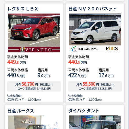
レクサス ＬＢＸ
日産 ＮＶ２００バネット
現金支払総額
現金支払総額
449
440
.8
.5
万円
万円
車両本体価格
諸費用
車両本体価格
諸費用
440
9
422
17
.8
.0
.9
.6
万円
万円
万円
万円
56,700
55,500
月々
円
(
96
回払い)
月々
円
(
96
回払い)
ローン支払総額
5,446,119
円
ローン支払総額
5,333,516
円
法定整備付
法定整備無
保証付(1ヶ月・1,000km)
保証付(1ヶ月・1,000km)
日産 ルークス
ダイハツ タント