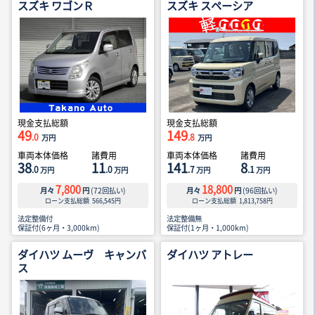
スズキ ワゴンＲ
スズキ スペーシア
現金支払総額
現金支払総額
49
149
.0
.8
万円
万円
車両本体価格
諸費用
車両本体価格
諸費用
38
11
141
8
.0
.0
.7
.1
万円
万円
万円
万円
7,800
18,800
月々
円
(
72
回払い)
月々
円
(
96
回払い)
ローン支払総額
566,545
円
ローン支払総額
1,813,758
円
法定整備付
法定整備無
保証付(6ヶ月・3,000km)
保証付(1ヶ月・1,000km)
ダイハツ ムーヴ キャンバ
ダイハツ アトレー
ス