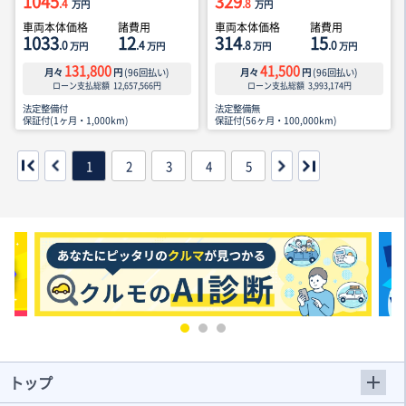
1045
329
.4
.8
万円
万円
車両本体価格
諸費用
車両本体価格
諸費用
1033
12
314
15
.0
.4
.8
.0
万円
万円
万円
万円
131,800
41,500
月々
円
(
96
回払い)
月々
円
(
96
回払い)
ローン支払総額
12,657,566
円
ローン支払総額
3,993,174
円
法定整備付
法定整備無
保証付(1ヶ月・1,000km)
保証付(56ヶ月・100,000km)
1
2
3
4
5
トップ