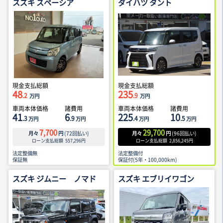
スズキ スペーシア
ダイハツ タント
現金支払総額
現金支払総額
48
235
.2
.9
万円
万円
車両本体価格
諸費用
車両本体価格
諸費用
41
6
225
10
.3
.9
.4
.5
万円
万円
万円
万円
7,700
29,700
月々
円
(
72
回払い)
月々
円
(
96
回払い)
ローン支払総額
557,296
円
ローン支払総額
2,856,245
円
法定整備無
法定整備付
保証無
保証付(5年・100,000km)
スズキ ジムニー ノマド
スズキ エブリイワゴン