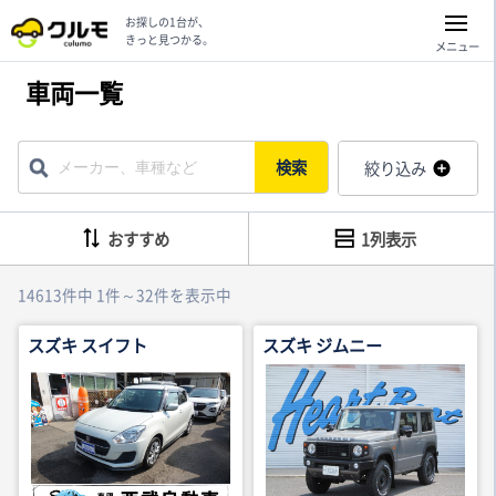
お探しの1台が、
きっと見つかる。
メニュー
車両一覧
検索
絞り込み
おすすめ
1列表示
14613件中 1件～32件を表示中
スズキ スイフト
スズキ ジムニー