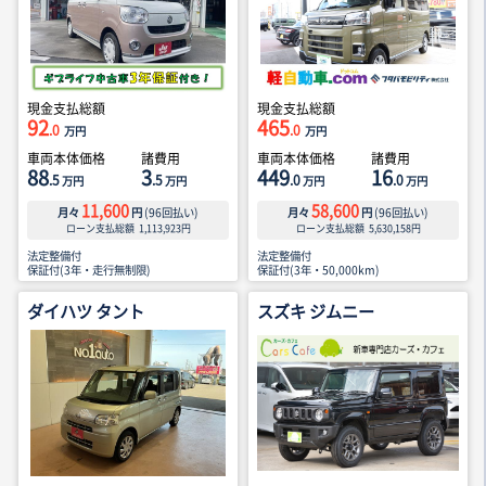
現金支払総額
現金支払総額
92
465
.0
.0
万円
万円
車両本体価格
諸費用
車両本体価格
諸費用
88
3
449
16
.5
.5
.0
.0
万円
万円
万円
万円
11,600
58,600
月々
円
(
96
回払い)
月々
円
(
96
回払い)
ローン支払総額
1,113,923
円
ローン支払総額
5,630,158
円
法定整備付
法定整備付
保証付(3年・走行無制限)
保証付(3年・50,000km)
ダイハツ タント
スズキ ジムニー