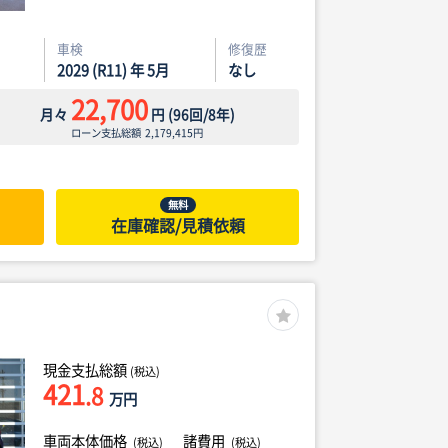
車検
修復歴
2029 (R11) 年 5月
なし
22,700
月々
円
(
96
回/
8
年)
ローン支払総額
2,179,415
円
無料
在庫確認/見積依頼
現金支払総額
(税込)
421
.8
万円
車両本体価格
諸費用
(税込)
(税込)