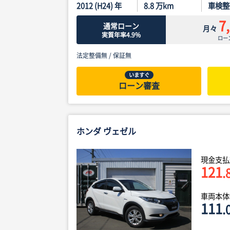
2012 (H24) 年
8.8
万km
車検整
7
通常ローン
月々
実質年率4.9%
ロー
法定整備無 /
保証無
いますぐ
ローン審査
ホンダ ヴェゼル
現金支払
121
.
車両本
111
.