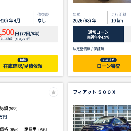
修復歴
年式
走行距離
(R10) 年 4月
なし
2026 (R8) 年
10
km
,500
通常ローン
円
(
72
回/
6
年)
実質年率4.9%
ン支払総額
1,408,272
円
法定整備無 /
保証無
無料
いますぐ
在庫確認/見積依頼
ローン審査
フィアット ５００Ｘ
総額
(税込)
万円
体価格
諸費用
(税込)
(税込)