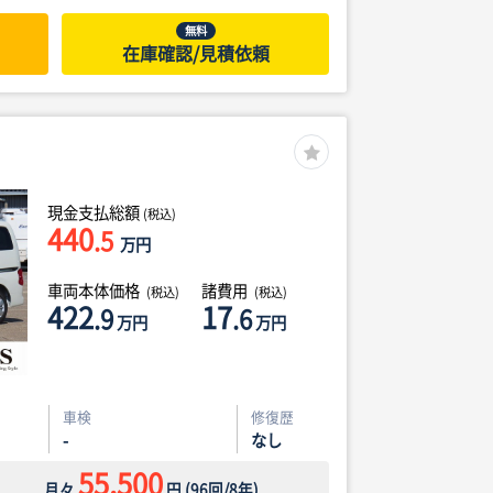
無料
在庫確認/見積依頼
現金支払総額
(税込)
440
.5
万円
車両本体価格
諸費用
(税込)
(税込)
422
17
.9
.6
万円
万円
車検
修復歴
-
なし
55,500
月々
円
(
96
回/
8
年)