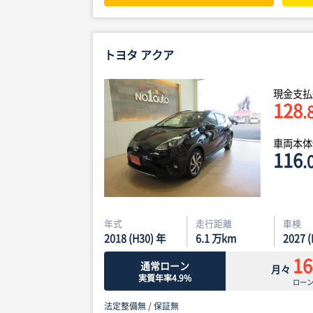
トヨタ アクア
現金支払
128
.
車両本
116
.
年式
走行距離
車検
2018 (H30) 年
6.1
万km
2027 
16
通常ローン
月々
実質年率4.9%
ロー
法定整備無 /
保証無