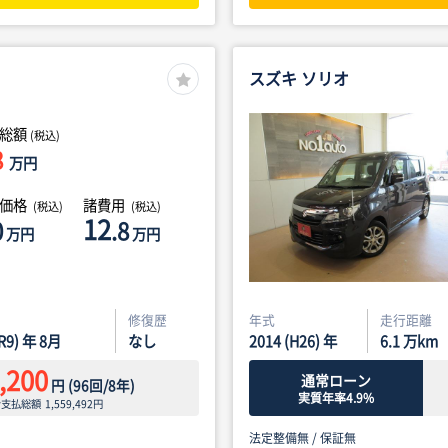
スズキ ソリオ
総額
(税込)
8
万円
体価格
諸費用
(税込)
(税込)
12
0
.8
万円
万円
修復歴
年式
走行距離
(R9) 年 8月
なし
2014 (H26) 年
6.1
万km
,200
通常ローン
円
(
96
回/
8
年)
実質年率4.9%
ン支払総額
1,559,492
円
法定整備無 /
保証無