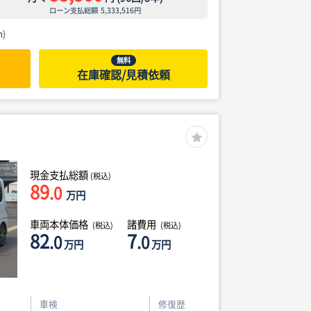
ローン支払総額
5,333,516
円
)
無料
在庫確認/見積依頼
現金支払総額
(税込)
89
.0
万円
車両本体価格
諸費用
(税込)
(税込)
82
7
.0
.0
万円
万円
車検
修復歴