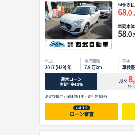
現金支払
68
.0
車両本
58
.0
年式
走行距離
車検
2017 (H29) 年
7.9
万km
車検整
8
通常ローン
月々
実質年率4.9%
ロー
法定整備付 /
保証付(1年・走行無制限)
いますぐ
ローン審査