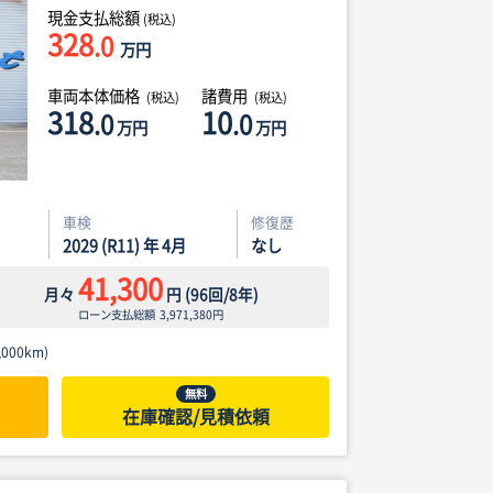
現金支払総額
(税込)
328
.0
万円
車両本体価格
諸費用
(税込)
(税込)
318
10
.0
.0
万円
万円
車検
修復歴
2029 (R11) 年 4月
なし
41,300
月々
円
(
96
回/
8
年)
ローン支払総額
3,971,380
円
000km)
無料
在庫確認/見積依頼