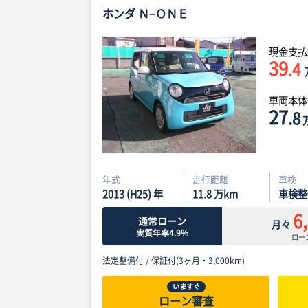
ホンダ Ｎ−ＯＮＥ
現金支払
39
.4
車両本
27
.8
年式
走行距離
車検
2013 (H25) 年
11.8
万km
車検整
6
通常ローン
月々
実質年率4.9%
ロー
法定整備付 /
保証付(3ヶ月・3,000km)
いますぐ
ローン審査