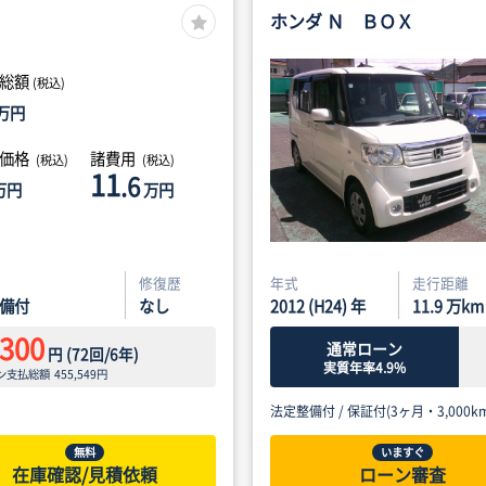
ホンダ Ｎ ＢＯＸ
総額
(税込)
万円
体価格
諸費用
(税込)
(税込)
11
.6
万円
万円
修復歴
年式
走行距離
備付
なし
2012 (H24) 年
11.9
万km
,300
通常ローン
円
(
72
回/
6
年)
実質年率4.9%
ン支払総額
455,549
円
法定整備付 /
保証付(3ヶ月・3,000km
無料
いますぐ
在庫確認/見積依頼
ローン審査