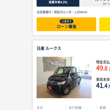
実質年率4.9%
ロー
法定整備付 /
保証付(1ヶ月・1,000km)
いますぐ
ローン審査
日産 ルークス
現金支払
49
.8
車両本
41
.4
年式
走行距離
車検