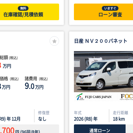
無料
いますぐ
在庫確認/見積依頼
ローン審査
日産 ＮＶ２００バネット
総額
(税込)
8
万円
体価格
諸費用
(税込)
(税込)
9
8
.0
万円
万円
修復歴
年式
走行距離
(R9) 年 12月
なし
2026 (R8) 年
18
km
,700
通常ローン
円
(
96
回/
8
年)