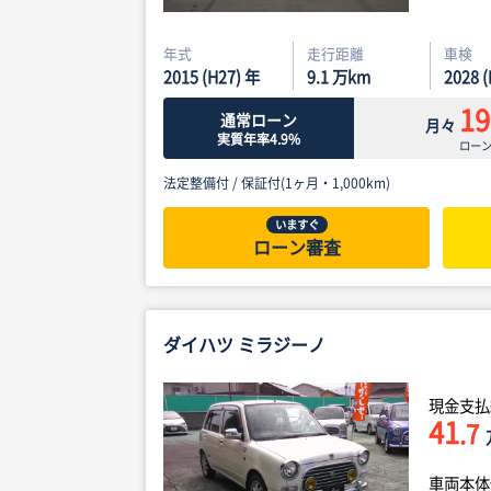
年式
走行距離
車検
2015 (H27) 年
9.1
万km
2028 
19
通常ローン
月々
実質年率4.9%
ロー
法定整備付 /
保証付(1ヶ月・1,000km)
いますぐ
ローン審査
ダイハツ ミラジーノ
現金支払
41
.7
車両本