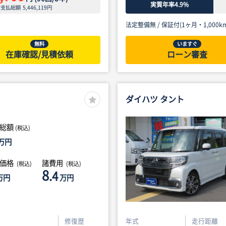
実質年率4.9%
ン支払総額
5,446,119
円
法定整備無 /
保証付(1ヶ月・1,000km
無料
いますぐ
在庫確認/見積依頼
ローン審査
ダイハツ タント
総額
(税込)
万円
体価格
諸費用
(税込)
(税込)
8
.4
万円
万円
修復歴
年式
走行距離