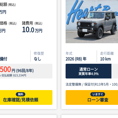
総額
(税込)
万円
体価格
諸費用
(税込)
(税込)
10
.0
万円
万円
修復歴
年式
走行距離
備付
なし
2026 (R8) 年
10
km
,500
通常ローン
円
(
96
回/
8
年)
実質年率4.9%
ン支払総額
823,334
円
法定整備無 /
保証付(R13年5月・100,
無料
いますぐ
在庫確認/見積依頼
ローン審査