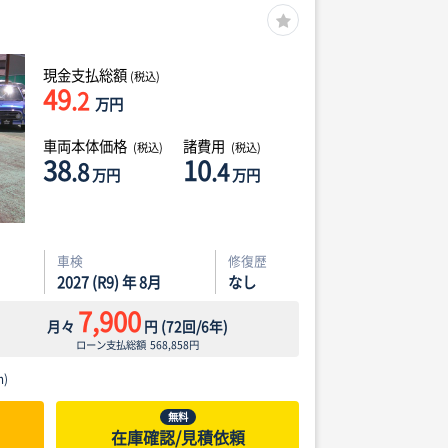
現金支払総額
(税込)
49
.2
万円
車両本体価格
諸費用
(税込)
(税込)
38
10
.8
.4
万円
万円
車検
修復歴
2027 (R9) 年 8月
なし
7,900
月々
円
(
72
回/
6
年)
ローン支払総額
568,858
円
)
無料
在庫確認/見積依頼