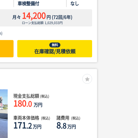
車検整備付
なし
14,200
月々
円
(
72
回/
6
年)
ローン支払総額
1,029,033
円
)
無料
在庫確認/見積依頼
現金支払総額
(税込)
180
.0
万円
車両本体価格
諸費用
(税込)
(税込)
171
8
.2
.8
万円
万円