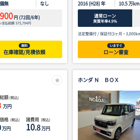
備無
なし
2016 (H28) 年
10.5
万km
,900
通常ローン
円
(
72
回/
6
年)
実質年率4.9%
ン支払総額
575,794
円
法定整備付 /
保証付(3ヶ月・3,000km
無料
いますぐ
在庫確認/見積依頼
ローン審査
ホンダ Ｎ ＢＯＸ
総額
(税込)
8
万円
体価格
諸費用
(税込)
(税込)
10
0
.8
万円
万円