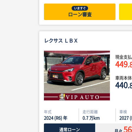
いますぐ
ローン審査
レクサス ＬＢＸ
現金支払
449
.
車両本
440
.
年式
走行距離
車検
2024 (R6) 年
0.7
万km
2027 
56
通常ローン
月々