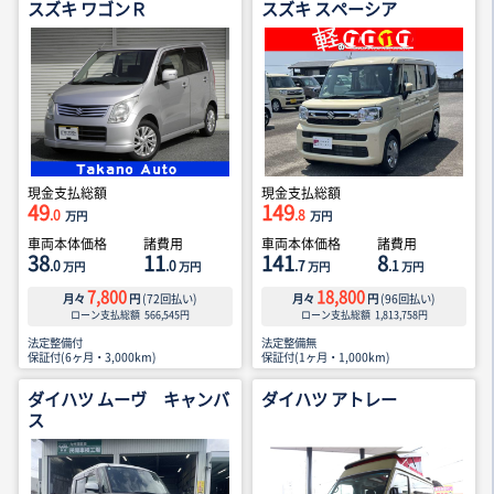
スズキ ワゴンＲ
スズキ スペーシア
現金支払総額
現金支払総額
49
149
.0
.8
万円
万円
車両本体価格
諸費用
車両本体価格
諸費用
38
11
141
8
.0
.0
.7
.1
万円
万円
万円
万円
7,800
18,800
月々
円
(
72
回払い)
月々
円
(
96
回払い)
ローン支払総額
566,545
円
ローン支払総額
1,813,758
円
法定整備付
法定整備無
保証付(6ヶ月・3,000km)
保証付(1ヶ月・1,000km)
ダイハツ ムーヴ キャンバ
ダイハツ アトレー
ス