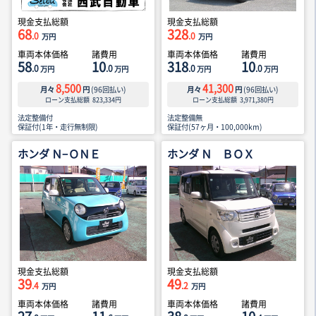
現金支払総額
現金支払総額
68
328
.0
.0
万円
万円
車両本体価格
諸費用
車両本体価格
諸費用
58
10
318
10
.0
.0
.0
.0
万円
万円
万円
万円
8,500
41,300
月々
円
(
96
回払い)
月々
円
(
96
回払い)
ローン支払総額
823,334
円
ローン支払総額
3,971,380
円
法定整備付
法定整備無
保証付(1年・走行無制限)
保証付(57ヶ月・100,000km)
ホンダ Ｎ−ＯＮＥ
ホンダ Ｎ ＢＯＸ
現金支払総額
現金支払総額
39
49
.4
.2
万円
万円
車両本体価格
諸費用
車両本体価格
諸費用