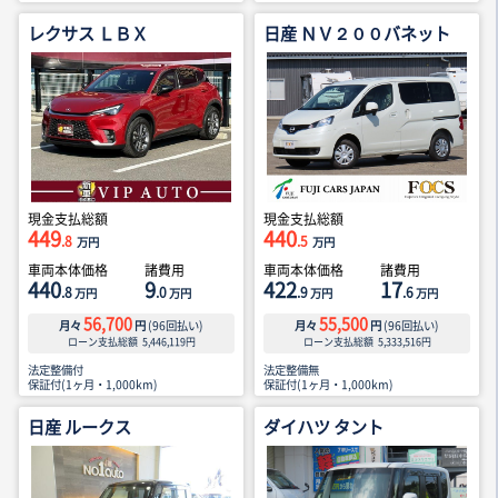
レクサス ＬＢＸ
日産 ＮＶ２００バネット
現金支払総額
現金支払総額
449
440
.8
.5
万円
万円
車両本体価格
諸費用
車両本体価格
諸費用
440
9
422
17
.8
.0
.9
.6
万円
万円
万円
万円
56,700
55,500
月々
円
(
96
回払い)
月々
円
(
96
回払い)
ローン支払総額
5,446,119
円
ローン支払総額
5,333,516
円
法定整備付
法定整備無
保証付(1ヶ月・1,000km)
保証付(1ヶ月・1,000km)
日産 ルークス
ダイハツ タント