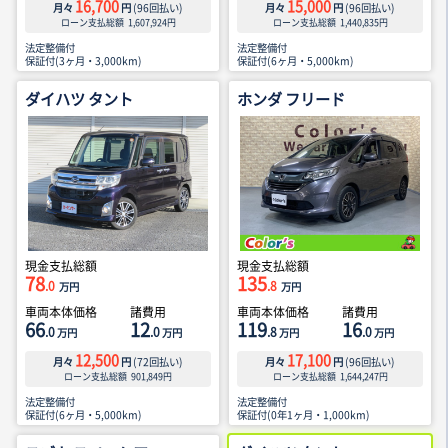
16,700
15,000
月々
円
(
96
回払い)
月々
円
(
96
回払い)
ローン支払総額
1,607,924
円
ローン支払総額
1,440,835
円
法定整備付
法定整備付
保証付(3ヶ月・3,000km)
保証付(6ヶ月・5,000km)
ダイハツ タント
ホンダ フリード
現金支払総額
現金支払総額
78
135
.0
.8
万円
万円
車両本体価格
諸費用
車両本体価格
諸費用
66
12
119
16
.0
.0
.8
.0
万円
万円
万円
万円
12,500
17,100
月々
円
(
72
回払い)
月々
円
(
96
回払い)
ローン支払総額
901,849
円
ローン支払総額
1,644,247
円
法定整備付
法定整備付
保証付(6ヶ月・5,000km)
保証付(0年1ヶ月・1,000km)