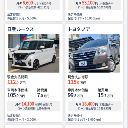
6,600
53,100
月々
円
(
72
回払い)
月々
円
(
96
回払い)
ローン支払総額
482,142
円
ローン支払総額
5,107,098
円
法定整備付
法定整備無
保証付(3ヶ月・5,000km)
保証付(1年・10,000km)
日産 ルークス
トヨタ ノア
現金支払総額
現金支払総額
112
115
.0
.0
万円
万円
車両本体価格
諸費用
車両本体価格
諸費用
105
7
99
15
.0
.0
.8
.2
万円
万円
万円
万円
14,100
18,400
月々
円
(
96
回払い)
月々
円
(
72
回払い)
ローン支払総額
1,356,080
円
ローン支払総額
1,329,650
円
法定整備付
法定整備付
保証付(3ヶ月・3,000km)
保証付(1ヶ月・1,000km)