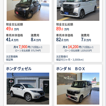
現金支払総額
現金支払総額
49
89
.8
.0
万円
万円
車両本体価格
諸費用
車両本体価格
諸費用
41
8
82
7
.4
.4
.0
.0
万円
万円
万円
万円
7,900
14,200
月々
円
(
72
回払い)
月々
円
(
72
回払い)
ローン支払総額
575,794
円
ローン支払総額
1,029,033
円
法定整備無
法定整備付
保証無
保証付(3ヶ月・3,000km)
ホンダ ヴェゼル
ホンダ Ｎ ＢＯＸ