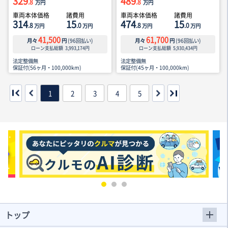
329
489
.8
.8
万円
万円
車両本体価格
諸費用
車両本体価格
諸費用
314
15
474
15
.8
.0
.8
.0
万円
万円
万円
万円
41,500
61,700
月々
円
(
96
回払い)
月々
円
(
96
回払い)
ローン支払総額
3,993,174
円
ローン支払総額
5,930,434
円
法定整備無
法定整備無
保証付(56ヶ月・100,000km)
保証付(45ヶ月・100,000km)
1
2
3
4
5
トップ