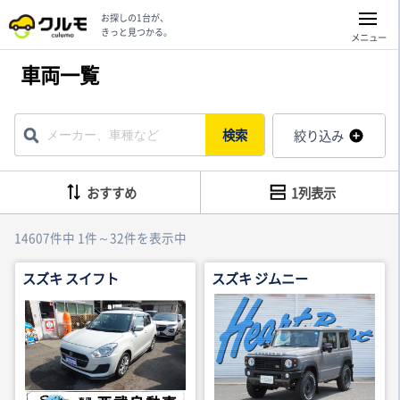
お探しの1台が、
きっと見つかる。
メニュー
車両一覧
検索
絞り込み
おすすめ
1列表示
14607件中 1件～32件を表示中
スズキ スイフト
スズキ ジムニー