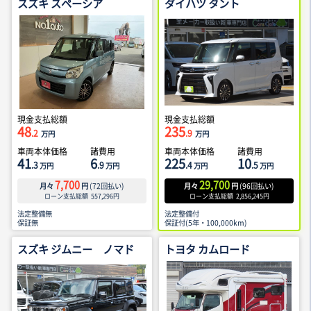
スズキ スペーシア
ダイハツ タント
現金支払総額
現金支払総額
48
235
.2
.9
万円
万円
車両本体価格
諸費用
車両本体価格
諸費用
41
6
225
10
.3
.9
.4
.5
万円
万円
万円
万円
7,700
29,700
月々
円
(
72
回払い)
月々
円
(
96
回払い)
ローン支払総額
557,296
円
ローン支払総額
2,856,245
円
法定整備無
法定整備付
保証無
保証付(5年・100,000km)
スズキ ジムニー ノマド
トヨタ カムロード