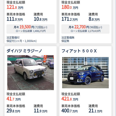
現金支払総額
現金支払総額
121
180
.8
.0
万円
万円
車両本体価格
諸費用
車両本体価格
諸費用
111
10
171
8
.0
.8
.2
.8
万円
万円
万円
万円
19,500
22,700
月々
円
(
72
回払い)
月々
円
(
96
回払い)
ローン支払総額
1,408,272
円
ローン支払総額
2,179,415
円
法定整備付
法定整備無
保証付(1ヶ月・1,000km)
保証無
ダイハツ ミラジーノ
フィアット ５００Ｘ
現金支払総額
現金支払総額
41
421
.7
.8
万円
万円
車両本体価格
諸費用
車両本体価格
諸費用
29
11
400
21
.8
.9
.7
.1
万円
万円
万円
万円