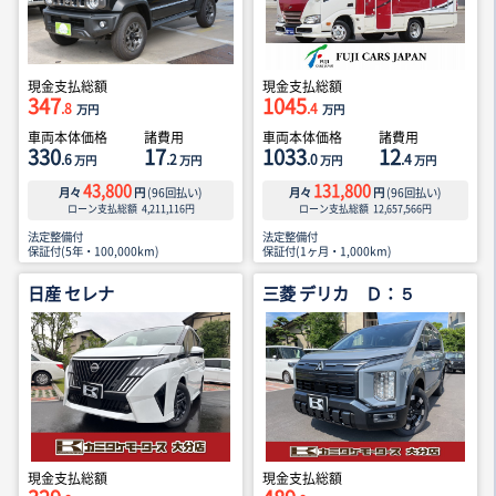
現金支払総額
現金支払総額
347
1045
.8
.4
万円
万円
車両本体価格
諸費用
車両本体価格
諸費用
330
17
1033
12
.6
.2
.0
.4
万円
万円
万円
万円
43,800
131,800
月々
円
(
96
回払い)
月々
円
(
96
回払い)
ローン支払総額
4,211,116
円
ローン支払総額
12,657,566
円
法定整備付
法定整備付
保証付(5年・100,000km)
保証付(1ヶ月・1,000km)
日産 セレナ
三菱 デリカ Ｄ：５
現金支払総額
現金支払総額