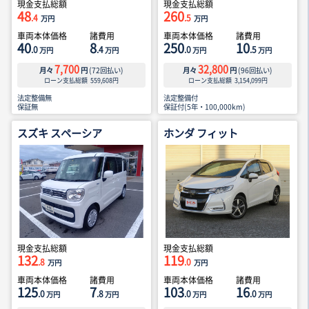
現金支払総額
現金支払総額
48
260
.4
.5
万円
万円
車両本体価格
諸費用
車両本体価格
諸費用
40
8
250
10
.0
.4
.0
.5
万円
万円
万円
万円
7,700
32,800
月々
円
(
72
回払い)
月々
円
(
96
回払い)
ローン支払総額
559,608
円
ローン支払総額
3,154,099
円
法定整備無
法定整備付
保証無
保証付(5年・100,000km)
スズキ スペーシア
ホンダ フィット
現金支払総額
現金支払総額
132
119
.8
.0
万円
万円
車両本体価格
諸費用
車両本体価格
諸費用
125
7
103
16
.0
.8
.0
.0
万円
万円
万円
万円