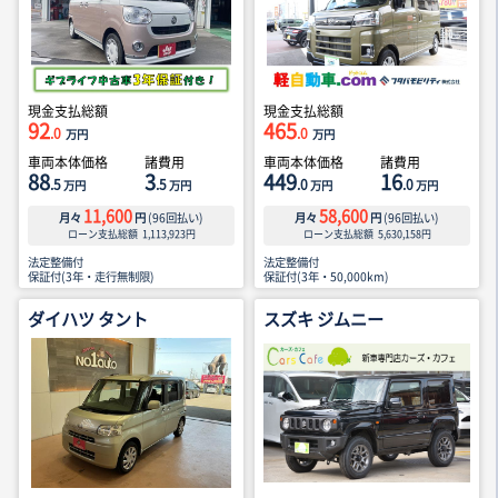
現金支払総額
現金支払総額
92
465
.0
.0
万円
万円
車両本体価格
諸費用
車両本体価格
諸費用
88
3
449
16
.5
.5
.0
.0
万円
万円
万円
万円
11,600
58,600
月々
円
(
96
回払い)
月々
円
(
96
回払い)
ローン支払総額
1,113,923
円
ローン支払総額
5,630,158
円
法定整備付
法定整備付
保証付(3年・走行無制限)
保証付(3年・50,000km)
ダイハツ タント
スズキ ジムニー