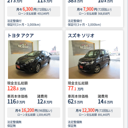
27
11
38
10
.8
.6
.8
.4
万円
万円
万円
万円
6,300
7,900
月々
円
(
72
回払い)
月々
円
(
72
回払い)
ローン支払総額
455,549
円
ローン支払総額
568,858
円
法定整備付
法定整備付
保証付(3ヶ月・3,000km)
保証付(3ヶ月・3,000km)
トヨタ アクア
スズキ ソリオ
現金支払総額
現金支払総額
128
77
.8
.1
万円
万円
車両本体価格
諸費用
車両本体価格
諸費用
116
12
62
14
.0
.8
.5
.6
万円
万円
万円
万円
16,200
12,300
月々
円
(
96
回払い)
月々
円
(
72
回払い)
ローン支払総額
1,559,492
円
ローン支払総額
891,443
円
法定整備無
法定整備無
保証無
保証無