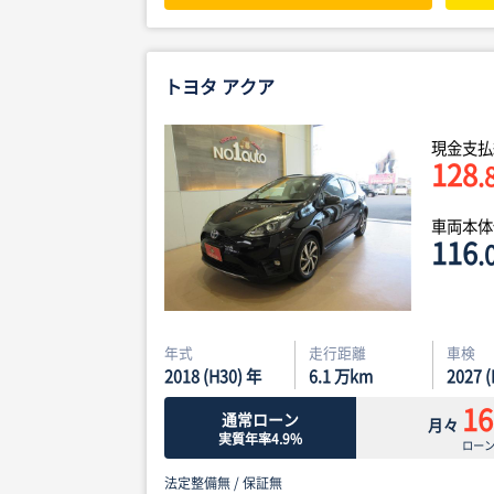
トヨタ アクア
現金支払
128
.
車両本
116
.
年式
走行距離
車検
2018 (H30) 年
6.1
万km
2027 
16
通常ローン
月々
実質年率4.9%
ロー
法定整備無 /
保証無