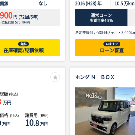
備無
なし
2016 (H28) 年
10.5
万km
,900
通常ローン
円
(
72
回/
6
年)
実質年率4.9%
ン支払総額
575,794
円
法定整備付 /
保証付(3ヶ月・3,000km
無料
いますぐ
在庫確認/見積依頼
ローン審査
ホンダ Ｎ ＢＯＸ
総額
(税込)
8
万円
体価格
諸費用
(税込)
(税込)
10
0
.8
万円
万円