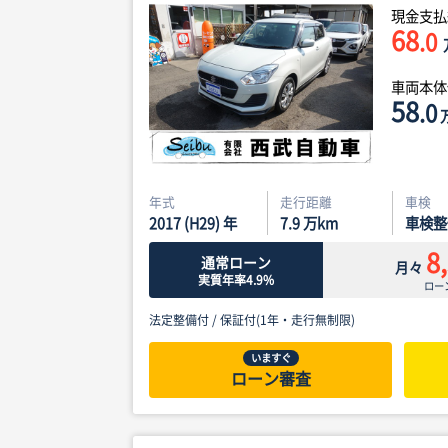
現金支払
68
.0
車両本
58
.0
年式
走行距離
車検
2017 (H29) 年
7.9
万km
車検整
8
通常ローン
月々
実質年率4.9%
ロー
法定整備付 /
保証付(1年・走行無制限)
いますぐ
ローン審査