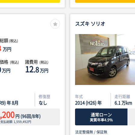
スズキ ソリオ
総額
(税込)
8
万円
体価格
諸費用
(税込)
(税込)
12
0
.8
万円
万円
修復歴
年式
走行距離
(R9) 年 8月
なし
2014 (H26) 年
6.1
万km
,200
通常ローン
円
(
96
回/
8
年)
実質年率4.9%
ン支払総額
1,559,492
円
法定整備無 /
保証無