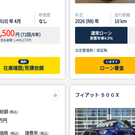
修復歴
年式
走行距離
(R10) 年 4月
なし
2026 (R8) 年
10
km
,500
通常ローン
円
(
72
回/
6
年)
実質年率4.9%
ン支払総額
1,408,272
円
法定整備無 /
保証無
無料
いますぐ
在庫確認/見積依頼
ローン審査
フィアット ５００Ｘ
総額
(税込)
万円
体価格
諸費用
(税込)
(税込)