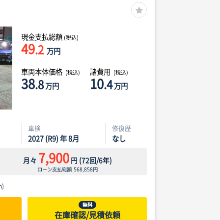
現金支払総額
(税込)
49
.2
万円
車両本体価格
諸費用
(税込)
(税込)
38
10
.8
.4
万円
万円
車検
修復歴
2027 (R9) 年 8月
なし
7,900
月々
円
(
72
回/
6
年)
ローン支払総額
568,858
円
)
無料
在庫確認/見積依頼