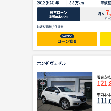
2012 (H24) 年
8.8
万km
車検整
7
通常ローン
月々
実質年率4.9%
ロー
法定整備無 /
保証無
いますぐ
ローン審査
ホンダ ヴェゼル
現金支払
121
.
車両本
111
.