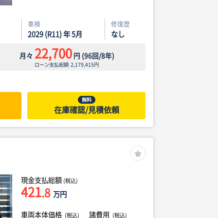
車検
修復歴
2029 (R11) 年 5月
なし
22,700
月々
円
(
96
回/
8
年)
ローン支払総額
2,179,415
円
無料
在庫確認/見積依頼
現金支払総額
(税込)
421
.8
万円
車両本体価格
諸費用
(税込)
(税込)