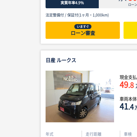
実質年率4.9%
ロー
法定整備付 /
保証付(1ヶ月・1,000km)
いますぐ
ローン審査
日産 ルークス
現金支払
49
.8
車両本
41
.4
年式
走行距離
車検