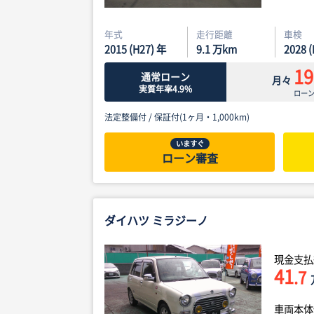
年式
走行距離
車検
2015 (H27) 年
9.1
万km
2028 
19
通常ローン
月々
実質年率4.9%
ロー
法定整備付 /
保証付(1ヶ月・1,000km)
いますぐ
ローン審査
ダイハツ ミラジーノ
現金支払
41
.7
車両本