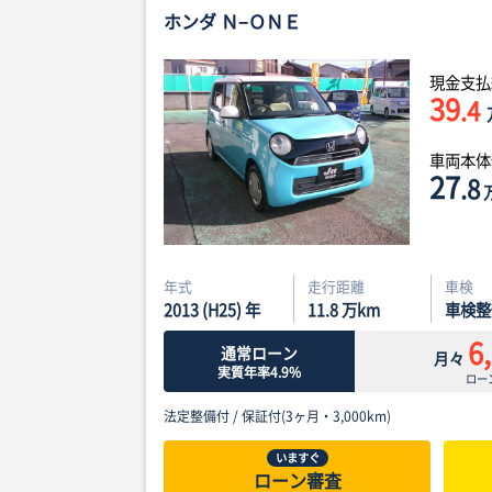
ホンダ Ｎ−ＯＮＥ
現金支払
39
.4
車両本
27
.8
年式
走行距離
車検
2013 (H25) 年
11.8
万km
車検整
6
通常ローン
月々
実質年率4.9%
ロー
法定整備付 /
保証付(3ヶ月・3,000km)
いますぐ
ローン審査