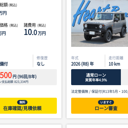
総額
(税込)
万円
体価格
諸費用
(税込)
(税込)
10
.0
万円
万円
修復歴
年式
走行距離
備付
なし
2026 (R8) 年
10
km
,500
通常ローン
円
(
96
回/
8
年)
実質年率4.9%
ン支払総額
823,334
円
法定整備無 /
保証付(R13年5月・100,
無料
いますぐ
在庫確認/見積依頼
ローン審査