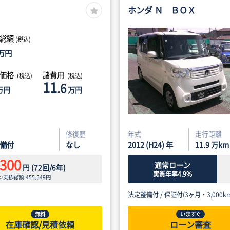
ホンダ Ｎ ＢＯＸ
総額
(税込)
万円
体価格
諸費用
(税込)
(税込)
11
.6
万円
万円
修復歴
年式
走行距離
備付
なし
2012 (H24) 年
11.9
万km
,300
通常ローン
円
(
72
回/
6
年)
実質年率4.9%
ン支払総額
455,549
円
法定整備付 /
保証付(3ヶ月・3,000km
無料
いますぐ
在庫確認/見積依頼
ローン審査