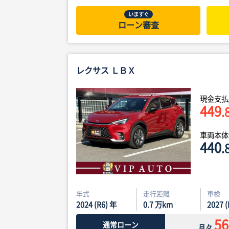
いますぐ
ローン審査
レクサス ＬＢＸ
現金支払
449
.
車両本
440
.
年式
走行距離
車検
2024 (R6) 年
0.7
万km
2027 
56
通常ローン
月々