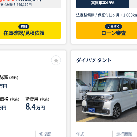
実質年率4.9%
ン支払総額
5,446,119
円
法定整備無 /
保証付(1ヶ月・1,000km
無料
いますぐ
在庫確認/見積依頼
ローン審査
ダイハツ タント
総額
(税込)
万円
体価格
諸費用
(税込)
(税込)
8
.4
万円
万円
修復歴
年式
走行距離