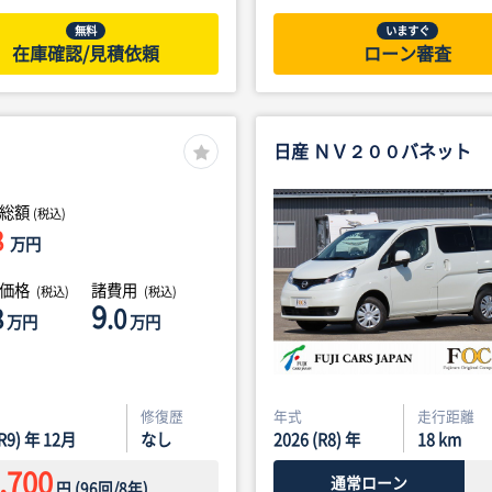
無料
いますぐ
在庫確認/見積依頼
ローン審査
日産 ＮＶ２００バネット
総額
(税込)
8
万円
体価格
諸費用
(税込)
(税込)
9
8
.0
万円
万円
修復歴
年式
走行距離
(R9) 年 12月
なし
2026 (R8) 年
18
km
,700
通常ローン
円
(
96
回/
8
年)