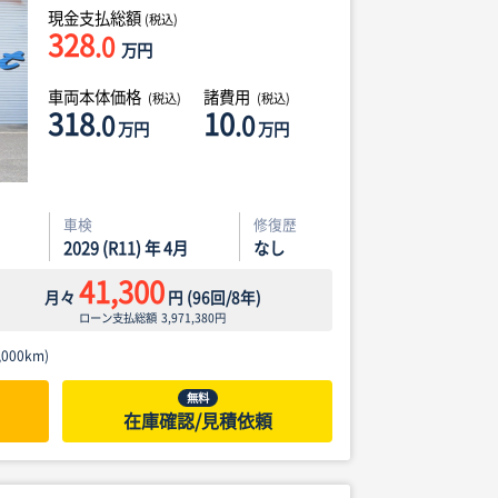
現金支払総額
(税込)
328
.0
万円
車両本体価格
諸費用
(税込)
(税込)
318
10
.0
.0
万円
万円
車検
修復歴
2029 (R11) 年 4月
なし
41,300
月々
円
(
96
回/
8
年)
ローン支払総額
3,971,380
円
000km)
無料
在庫確認/見積依頼