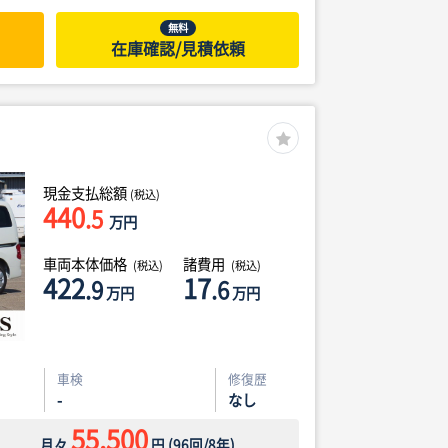
無料
在庫確認/見積依頼
現金支払総額
(税込)
440
.5
万円
車両本体価格
諸費用
(税込)
(税込)
422
17
.9
.6
万円
万円
車検
修復歴
-
なし
55,500
月々
円
(
96
回/
8
年)