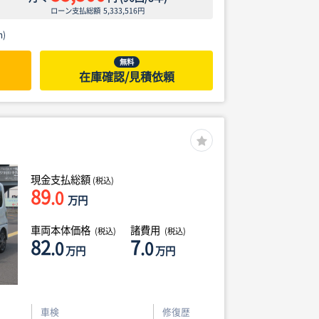
ローン支払総額
5,333,516
円
)
無料
在庫確認/見積依頼
現金支払総額
(税込)
89
.0
万円
車両本体価格
諸費用
(税込)
(税込)
82
7
.0
.0
万円
万円
車検
修復歴