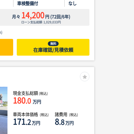
車検整備付
なし
14,200
月々
円
(
72
回/
6
年)
ローン支払総額
1,029,033
円
)
無料
在庫確認/見積依頼
現金支払総額
(税込)
180
.0
万円
車両本体価格
諸費用
(税込)
(税込)
171
8
.2
.8
万円
万円