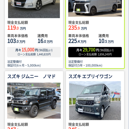
現金支払総額
現金支払総額
119
235
.0
.9
万円
万円
車両本体価格
諸費用
車両本体価格
諸費用
103
16
225
10
.0
.0
.4
.5
万円
万円
万円
万円
15,000
29,700
月々
円
(
96
回払い)
月々
円
(
96
回払い)
ローン支払総額
1,440,835
円
ローン支払総額
2,856,245
円
法定整備付
法定整備付
保証付(6ヶ月・5,000km)
保証付(5年・100,000km)
スズキ ジムニー ノマド
スズキ エブリイワゴン
現金支払総額
現金支払総額