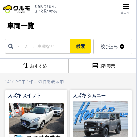
お探しの1台が、
きっと見つかる。
メニュー
車両一覧
検索
絞り込み
おすすめ
1列表示
14107件中 1件～32件を表示中
スズキ スイフト
スズキ ジムニー