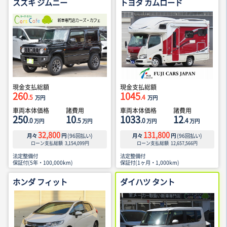
スズキ ジムニー
トヨタ カムロード
現金支払総額
現金支払総額
260
1045
.5
.4
万円
万円
車両本体価格
諸費用
車両本体価格
諸費用
250
10
1033
12
.0
.5
.0
.4
万円
万円
万円
万円
32,800
131,800
月々
円
(
96
回払い)
月々
円
(
96
回払い)
ローン支払総額
3,154,099
円
ローン支払総額
12,657,566
円
法定整備付
法定整備付
保証付(5年・100,000km)
保証付(1ヶ月・1,000km)
ホンダ フィット
ダイハツ タント