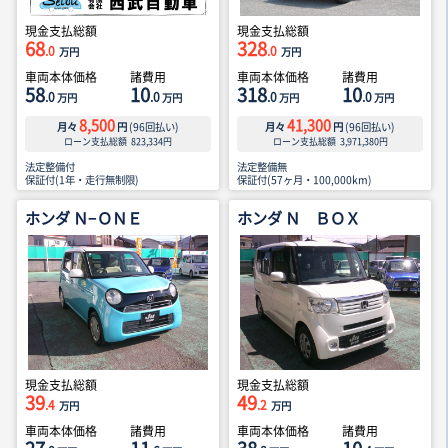
現金支払総額
現金支払総額
68
328
.0
.0
万円
万円
車両本体価格
諸費用
車両本体価格
諸費用
58
10
318
10
.0
.0
.0
.0
万円
万円
万円
万円
8,500
41,300
月々
円
(
96
回払い)
月々
円
(
96
回払い)
ローン支払総額
823,334
円
ローン支払総額
3,971,380
円
法定整備付
法定整備無
保証付(1年・走行無制限)
保証付(57ヶ月・100,000km)
ホンダ Ｎ−ＯＮＥ
ホンダ Ｎ ＢＯＸ
現金支払総額
現金支払総額
39
49
.4
.2
万円
万円
車両本体価格
諸費用
車両本体価格
諸費用