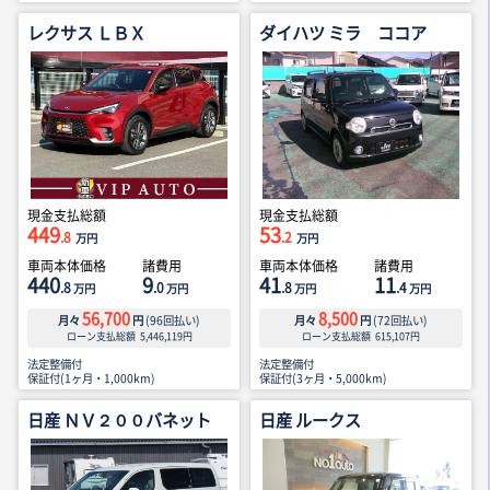
レクサス ＬＢＸ
ダイハツ ミラ ココア
現金支払総額
現金支払総額
449
53
.8
.2
万円
万円
車両本体価格
諸費用
車両本体価格
諸費用
440
9
41
11
.8
.0
.8
.4
万円
万円
万円
万円
56,700
8,500
月々
円
(
96
回払い)
月々
円
(
72
回払い)
ローン支払総額
5,446,119
円
ローン支払総額
615,107
円
法定整備付
法定整備付
保証付(1ヶ月・1,000km)
保証付(3ヶ月・5,000km)
日産 ＮＶ２００バネット
日産 ルークス