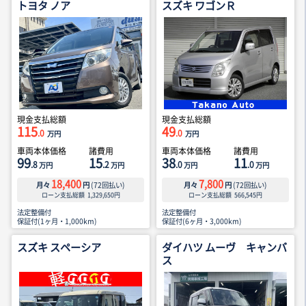
トヨタ ノア
スズキ ワゴンＲ
現金支払総額
現金支払総額
115
49
.0
.0
万円
万円
車両本体価格
諸費用
車両本体価格
諸費用
99
15
38
11
.8
.2
.0
.0
万円
万円
万円
万円
18,400
7,800
月々
円
(
72
回払い)
月々
円
(
72
回払い)
ローン支払総額
1,329,650
円
ローン支払総額
566,545
円
法定整備付
法定整備付
保証付(1ヶ月・1,000km)
保証付(6ヶ月・3,000km)
スズキ スペーシア
ダイハツ ムーヴ キャンバ
ス