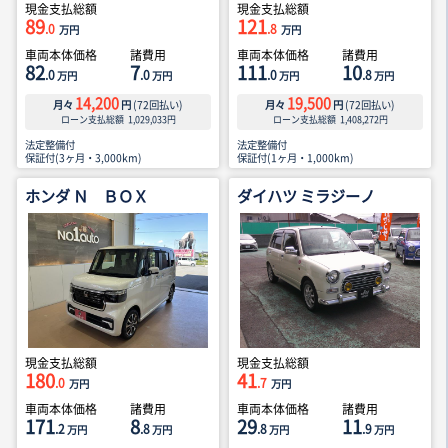
現金支払総額
現金支払総額
89
121
.0
.8
万円
万円
車両本体価格
諸費用
車両本体価格
諸費用
82
7
111
10
.0
.0
.0
.8
万円
万円
万円
万円
14,200
19,500
月々
円
(
72
回払い)
月々
円
(
72
回払い)
ローン支払総額
1,029,033
円
ローン支払総額
1,408,272
円
法定整備付
法定整備付
保証付(3ヶ月・3,000km)
保証付(1ヶ月・1,000km)
ホンダ Ｎ ＢＯＸ
ダイハツ ミラジーノ
現金支払総額
現金支払総額
180
41
.0
.7
万円
万円
車両本体価格
諸費用
車両本体価格
諸費用
171
8
29
11
.2
.8
.8
.9
万円
万円
万円
万円