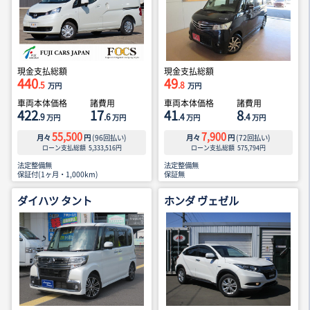
現金支払総額
現金支払総額
440
49
.5
.8
万円
万円
車両本体価格
諸費用
車両本体価格
諸費用
422
17
41
8
.9
.6
.4
.4
万円
万円
万円
万円
55,500
7,900
月々
円
(
96
回払い)
月々
円
(
72
回払い)
ローン支払総額
5,333,516
円
ローン支払総額
575,794
円
法定整備無
法定整備無
保証付(1ヶ月・1,000km)
保証無
ダイハツ タント
ホンダ ヴェゼル