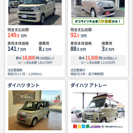
現金支払総額
現金支払総額
149
92
.8
.0
万円
万円
車両本体価格
諸費用
車両本体価格
諸費用
141
8
88
3
.7
.1
.5
.5
万円
万円
万円
万円
18,800
11,600
月々
円
(
96
回払い)
月々
円
(
96
回払い)
ローン支払総額
1,813,758
円
ローン支払総額
1,113,923
円
法定整備無
法定整備付
保証付(1ヶ月・1,000km)
保証付(3年・走行無制限)
ダイハツ タント
ダイハツ アトレー