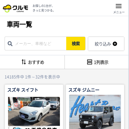
お探しの1台が、
きっと見つかる。
メニュー
車両一覧
検索
絞り込み
おすすめ
1列表示
14185件中 1件～32件を表示中
スズキ スイフト
スズキ ジムニー