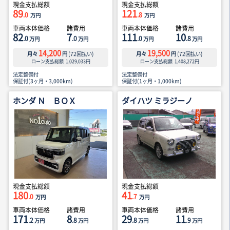
現金支払総額
現金支払総額
89
121
.0
.8
万円
万円
車両本体価格
諸費用
車両本体価格
諸費用
82
7
111
10
.0
.0
.0
.8
万円
万円
万円
万円
14,200
19,500
月々
円
(
72
回払い)
月々
円
(
72
回払い)
ローン支払総額
1,029,033
円
ローン支払総額
1,408,272
円
法定整備付
法定整備付
保証付(3ヶ月・3,000km)
保証付(1ヶ月・1,000km)
ホンダ Ｎ ＢＯＸ
ダイハツ ミラジーノ
現金支払総額
現金支払総額
180
41
.0
.7
万円
万円
車両本体価格
諸費用
車両本体価格
諸費用
171
8
29
11
.2
.8
.8
.9
万円
万円
万円
万円