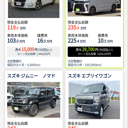
現金支払総額
現金支払総額
119
235
.0
.9
万円
万円
車両本体価格
諸費用
車両本体価格
諸費用
103
16
225
10
.0
.0
.4
.5
万円
万円
万円
万円
15,000
29,700
月々
円
(
96
回払い)
月々
円
(
96
回払い)
ローン支払総額
1,440,835
円
ローン支払総額
2,856,245
円
法定整備付
法定整備付
保証付(6ヶ月・5,000km)
保証付(5年・100,000km)
スズキ ジムニー ノマド
スズキ エブリイワゴン
現金支払総額
現金支払総額