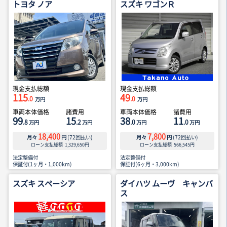
トヨタ ノア
スズキ ワゴンＲ
現金支払総額
現金支払総額
115
49
.0
.0
万円
万円
車両本体価格
諸費用
車両本体価格
諸費用
99
15
38
11
.8
.2
.0
.0
万円
万円
万円
万円
18,400
7,800
月々
円
(
72
回払い)
月々
円
(
72
回払い)
ローン支払総額
1,329,650
円
ローン支払総額
566,545
円
法定整備付
法定整備付
保証付(1ヶ月・1,000km)
保証付(6ヶ月・3,000km)
スズキ スペーシア
ダイハツ ムーヴ キャンバ
ス