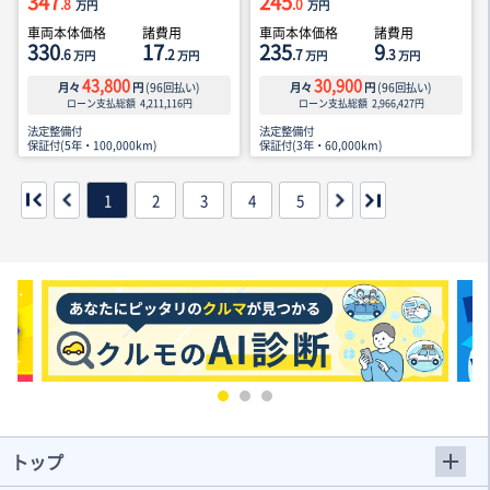
347
245
.8
.0
万円
万円
車両本体価格
諸費用
車両本体価格
諸費用
330
17
235
9
.6
.2
.7
.3
万円
万円
万円
万円
43,800
30,900
月々
円
(
96
回払い)
月々
円
(
96
回払い)
ローン支払総額
4,211,116
円
ローン支払総額
2,966,427
円
法定整備付
法定整備付
保証付(5年・100,000km)
保証付(3年・60,000km)
1
2
3
4
5
トップ