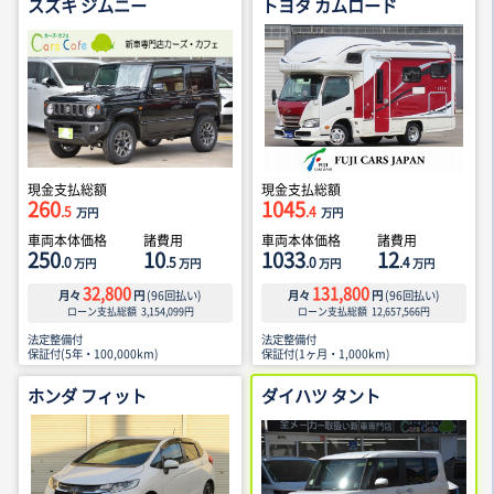
スズキ ジムニー
トヨタ カムロード
現金支払総額
現金支払総額
260
1045
.5
.4
万円
万円
車両本体価格
諸費用
車両本体価格
諸費用
250
10
1033
12
.0
.5
.0
.4
万円
万円
万円
万円
32,800
131,800
月々
円
(
96
回払い)
月々
円
(
96
回払い)
ローン支払総額
3,154,099
円
ローン支払総額
12,657,566
円
法定整備付
法定整備付
保証付(5年・100,000km)
保証付(1ヶ月・1,000km)
ホンダ フィット
ダイハツ タント