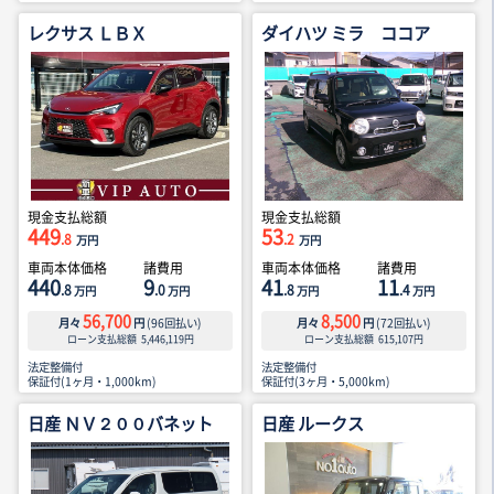
レクサス ＬＢＸ
ダイハツ ミラ ココア
現金支払総額
現金支払総額
449
53
.8
.2
万円
万円
車両本体価格
諸費用
車両本体価格
諸費用
440
9
41
11
.8
.0
.8
.4
万円
万円
万円
万円
56,700
8,500
月々
円
(
96
回払い)
月々
円
(
72
回払い)
ローン支払総額
5,446,119
円
ローン支払総額
615,107
円
法定整備付
法定整備付
保証付(1ヶ月・1,000km)
保証付(3ヶ月・5,000km)
日産 ＮＶ２００バネット
日産 ルークス