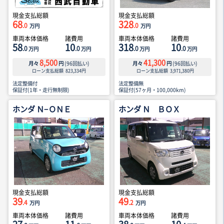
現金支払総額
現金支払総額
68
328
.0
.0
万円
万円
車両本体価格
諸費用
車両本体価格
諸費用
58
10
318
10
.0
.0
.0
.0
万円
万円
万円
万円
8,500
41,300
月々
円
(
96
回払い)
月々
円
(
96
回払い)
ローン支払総額
823,334
円
ローン支払総額
3,971,380
円
法定整備付
法定整備無
保証付(1年・走行無制限)
保証付(57ヶ月・100,000km)
ホンダ Ｎ−ＯＮＥ
ホンダ Ｎ ＢＯＸ
現金支払総額
現金支払総額
39
49
.4
.2
万円
万円
車両本体価格
諸費用
車両本体価格
諸費用