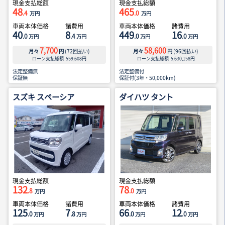
現金支払総額
現金支払総額
48
465
.4
.0
万円
万円
車両本体価格
諸費用
車両本体価格
諸費用
40
8
449
16
.0
.4
.0
.0
万円
万円
万円
万円
7,700
58,600
月々
円
(
72
回払い)
月々
円
(
96
回払い)
ローン支払総額
559,608
円
ローン支払総額
5,630,158
円
法定整備無
法定整備付
保証無
保証付(3年・50,000km)
スズキ スペーシア
ダイハツ タント
現金支払総額
現金支払総額
132
78
.8
.0
万円
万円
車両本体価格
諸費用
車両本体価格
諸費用
125
7
66
12
.0
.8
.0
.0
万円
万円
万円
万円