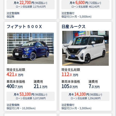
22,700
6,600
月々
円
(
96
回払い)
月々
円
(
72
回払い)
ローン支払総額
2,179,415
円
ローン支払総額
482,142
円
法定整備無
法定整備付
保証無
保証付(3ヶ月・5,000km)
フィアット ５００Ｘ
日産 ルークス
現金支払総額
現金支払総額
421
112
.8
.0
万円
万円
車両本体価格
諸費用
車両本体価格
諸費用
400
21
105
7
.7
.1
.0
.0
万円
万円
万円
万円
53,100
14,100
月々
円
(
96
回払い)
月々
円
(
96
回払い)
ローン支払総額
5,107,098
円
ローン支払総額
1,356,080
円
法定整備無
法定整備付
保証付(1年・10,000km)
保証付(3ヶ月・3,000km)