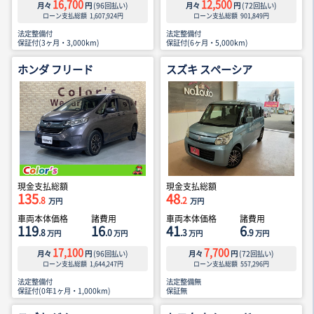
16,700
12,500
月々
円
(
96
回払い)
月々
円
(
72
回払い)
ローン支払総額
1,607,924
円
ローン支払総額
901,849
円
法定整備付
法定整備付
保証付(3ヶ月・3,000km)
保証付(6ヶ月・5,000km)
ホンダ フリード
スズキ スペーシア
現金支払総額
現金支払総額
135
48
.8
.2
万円
万円
車両本体価格
諸費用
車両本体価格
諸費用
119
16
41
6
.8
.0
.3
.9
万円
万円
万円
万円
17,100
7,700
月々
円
(
96
回払い)
月々
円
(
72
回払い)
ローン支払総額
1,644,247
円
ローン支払総額
557,296
円
法定整備付
法定整備無
保証付(0年1ヶ月・1,000km)
保証無