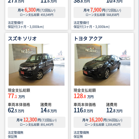
27
11
38
10
.8
.6
.8
.4
万円
万円
万円
万円
6,300
7,900
月々
円
(
72
回払い)
月々
円
(
72
回払い)
ローン支払総額
455,549
円
ローン支払総額
568,858
円
法定整備付
法定整備付
保証付(3ヶ月・3,000km)
保証付(3ヶ月・3,000km)
スズキ ソリオ
トヨタ アクア
現金支払総額
現金支払総額
77
128
.1
.8
万円
万円
車両本体価格
諸費用
車両本体価格
諸費用
62
14
116
12
.5
.6
.0
.8
万円
万円
万円
万円
12,300
16,200
月々
円
(
72
回払い)
月々
円
(
96
回払い)
ローン支払総額
891,443
円
ローン支払総額
1,559,492
円
法定整備無
法定整備無
保証無
保証無