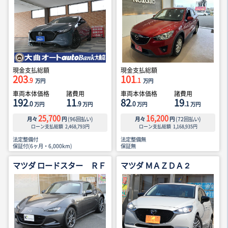
現金支払総額
現金支払総額
203
101
.9
.1
万円
万円
車両本体価格
諸費用
車両本体価格
諸費用
192
11
82
19
.0
.9
.0
.1
万円
万円
万円
万円
25,700
16,200
月々
円
(
96
回払い)
月々
円
(
72
回払い)
ローン支払総額
2,468,793
円
ローン支払総額
1,168,935
円
法定整備付
法定整備無
保証付(6ヶ月・6,000km)
保証無
マツダ ロードスター ＲＦ
マツダ ＭＡＺＤＡ２