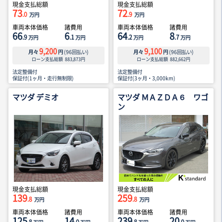
現金支払総額
現金支払総額
73
72
.0
.9
万円
万円
車両本体価格
諸費用
車両本体価格
諸費用
66
6
64
8
.9
.1
.2
.7
万円
万円
万円
万円
9,200
9,100
月々
円
(
96
回払い)
月々
円
(
96
回払い)
ローン支払総額
883,873
円
ローン支払総額
882,662
円
法定整備付
法定整備付
保証付(1ヶ月・走行無制限)
保証付(3ヶ月・3,000km)
マツダ デミオ
マツダ ＭＡＺＤＡ６ ワゴ
ン
現金支払総額
現金支払総額
139
259
.8
.8
万円
万円
車両本体価格
諸費用
車両本体価格
諸費用
125
14
239
20