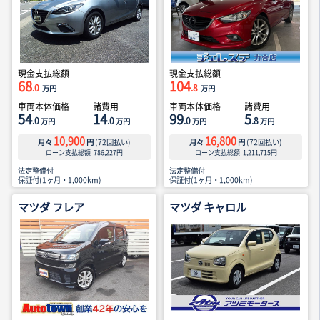
現金支払総額
現金支払総額
68
104
.0
.8
万円
万円
車両本体価格
諸費用
車両本体価格
諸費用
54
14
99
5
.0
.0
.0
.8
万円
万円
万円
万円
10,900
16,800
月々
円
(
72
回払い)
月々
円
(
72
回払い)
ローン支払総額
786,227
円
ローン支払総額
1,211,715
円
法定整備付
法定整備付
保証付(1ヶ月・1,000km)
保証付(1ヶ月・1,000km)
マツダ フレア
マツダ キャロル