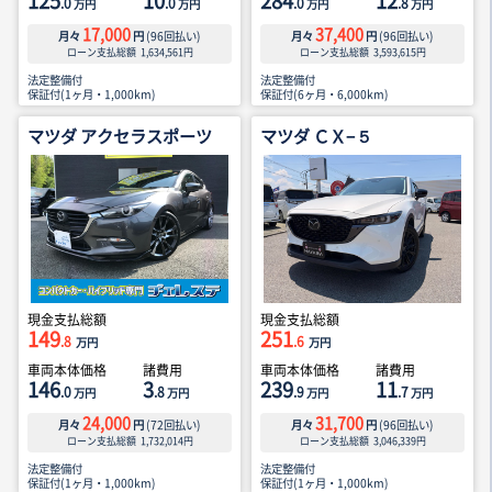
125
10
284
12
.0
.0
.0
.8
万円
万円
万円
万円
17,000
37,400
月々
円
(
96
回払い)
月々
円
(
96
回払い)
ローン支払総額
1,634,561
円
ローン支払総額
3,593,615
円
法定整備付
法定整備付
保証付(1ヶ月・1,000km)
保証付(6ヶ月・6,000km)
マツダ アクセラスポーツ
マツダ ＣＸ−５
現金支払総額
現金支払総額
149
251
.8
.6
万円
万円
車両本体価格
諸費用
車両本体価格
諸費用
146
3
239
11
.0
.8
.9
.7
万円
万円
万円
万円
24,000
31,700
月々
円
(
72
回払い)
月々
円
(
96
回払い)
ローン支払総額
1,732,014
円
ローン支払総額
3,046,339
円
法定整備付
法定整備付
保証付(1ヶ月・1,000km)
保証付(1ヶ月・1,000km)