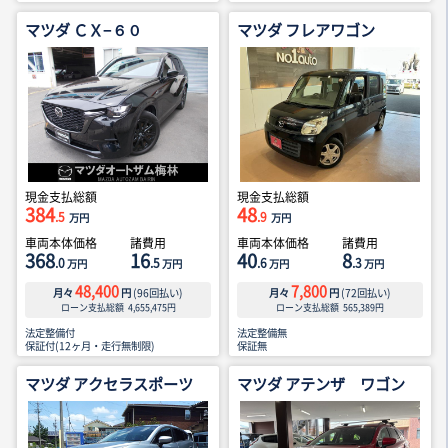
マツダ ＣＸ−６０
マツダ フレアワゴン
現金支払総額
現金支払総額
384
48
.5
.9
万円
万円
車両本体価格
諸費用
車両本体価格
諸費用
368
16
40
8
.0
.5
.6
.3
万円
万円
万円
万円
48,400
7,800
月々
円
(
96
回払い)
月々
円
(
72
回払い)
ローン支払総額
4,655,475
円
ローン支払総額
565,389
円
法定整備付
法定整備無
保証付(12ヶ月・走行無制限)
保証無
マツダ アクセラスポーツ
マツダ アテンザ ワゴン