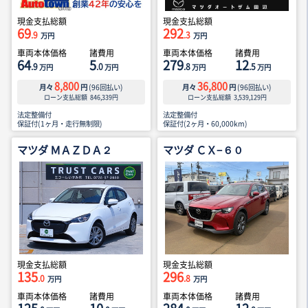
現金支払総額
現金支払総額
69
292
.9
.3
万円
万円
車両本体価格
諸費用
車両本体価格
諸費用
64
5
279
12
.9
.0
.8
.5
万円
万円
万円
万円
8,800
36,800
月々
円
(
96
回払い)
月々
円
(
96
回払い)
ローン支払総額
846,339
円
ローン支払総額
3,539,129
円
法定整備付
法定整備付
保証付(1ヶ月・走行無制限)
保証付(2ヶ月・60,000km)
マツダ ＭＡＺＤＡ２
マツダ ＣＸ−６０
現金支払総額
現金支払総額
135
296
.0
.8
万円
万円
車両本体価格
諸費用
車両本体価格
諸費用