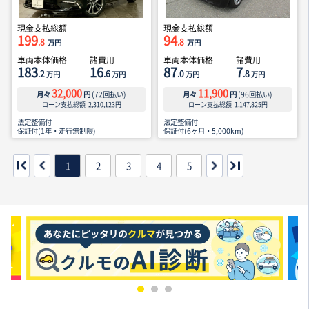
現金支払総額
現金支払総額
199
94
.8
.8
万円
万円
車両本体価格
諸費用
車両本体価格
諸費用
183
16
87
7
.2
.6
.0
.8
万円
万円
万円
万円
32,000
11,900
月々
円
(
72
回払い)
月々
円
(
96
回払い)
ローン支払総額
2,310,123
円
ローン支払総額
1,147,825
円
法定整備付
法定整備付
保証付(1年・走行無制限)
保証付(6ヶ月・5,000km)
1
2
3
4
5