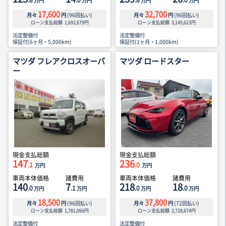
.8
.0
.8
.0
万円
万円
万円
万円
17,600
32,700
月々
円
(
96
回払い)
月々
円
(
96
回払い)
ローン支払総額
1,692,679
円
ローン支払総額
3,145,623
円
法定整備付
法定整備付
保証付(6ヶ月・5,000km)
保証付(1ヶ月・1,000km)
マツダ フレアクロスオーバ
マツダ ロードスター
ー
現金支払総額
現金支払総額
147
236
.1
.0
万円
万円
車両本体価格
諸費用
車両本体価格
諸費用
140
7
218
18
.0
.1
.0
.0
万円
万円
万円
万円
18,500
37,800
月々
円
(
96
回払い)
月々
円
(
72
回払い)
ローン支払総額
1,781,066
円
ローン支払総額
2,728,674
円
法定整備付
法定整備付