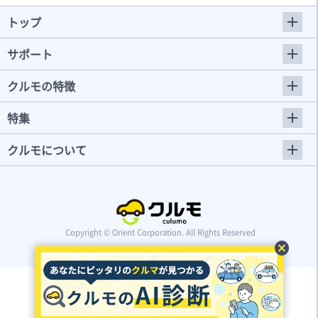
トップ
サポート
クルモの特徴
特集
クルモについて
Copyright © Orient Corporation. All Rights Reserved
cancel