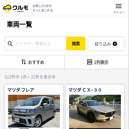
お探しの1台が、
きっと見つかる。
メニュー
車両一覧
検索
絞り込み
おすすめ
1列表示
512件中 1件～32件を表示中
マツダ フレア
マツダ ＣＸ−３０