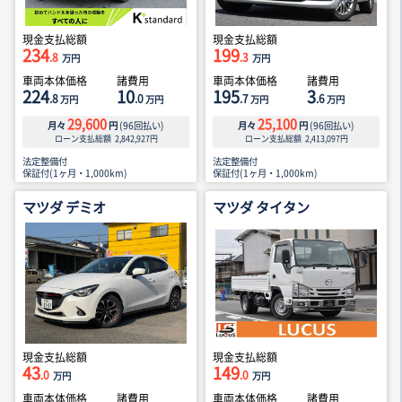
現金支払総額
現金支払総額
234
199
.8
.3
万円
万円
車両本体価格
諸費用
車両本体価格
諸費用
224
10
195
3
.8
.0
.7
.6
万円
万円
万円
万円
29,600
25,100
月々
円
(
96
回払い)
月々
円
(
96
回払い)
ローン支払総額
2,842,927
円
ローン支払総額
2,413,097
円
法定整備付
法定整備付
保証付(1ヶ月・1,000km)
保証付(1ヶ月・1,000km)
マツダ デミオ
マツダ タイタン
現金支払総額
現金支払総額
43
149
.0
.0
万円
万円
車両本体価格
諸費用
車両本体価格
諸費用