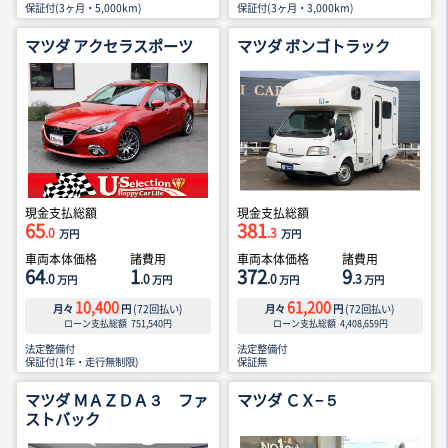
保証付(3ヶ月・5,000km)
保証付(3ヶ月・3,000km)
マツダ アクセラスポーツ
マツダ ボンゴトラック
現金支払総額
現金支払総額
65
381
.0
.3
万円
万円
車両本体価格
諸費用
車両本体価格
諸費用
64
1
372
9
.0
.0
.0
.3
万円
万円
万円
万円
10,400
61,200
月々
円
(
72
回払い)
月々
円
(
72
回払い)
ローン支払総額
751,540
円
ローン支払総額
4,408,659
円
法定整備付
法定整備付
保証付(1年・走行無制限)
保証無
マツダ ＭＡＺＤＡ３ ファ
マツダ ＣＸ−５
ストバック