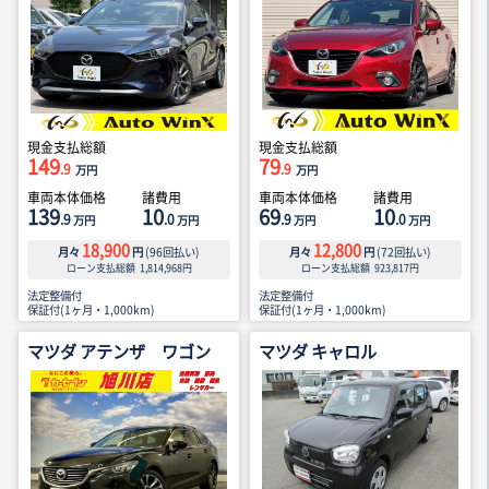
現金支払総額
現金支払総額
149
79
.9
.9
万円
万円
車両本体価格
諸費用
車両本体価格
諸費用
139
10
69
10
.9
.0
.9
.0
万円
万円
万円
万円
18,900
12,800
月々
円
(
96
回払い)
月々
円
(
72
回払い)
ローン支払総額
1,814,968
円
ローン支払総額
923,817
円
法定整備付
法定整備付
保証付(1ヶ月・1,000km)
保証付(1ヶ月・1,000km)
マツダ アテンザ ワゴン
マツダ キャロル