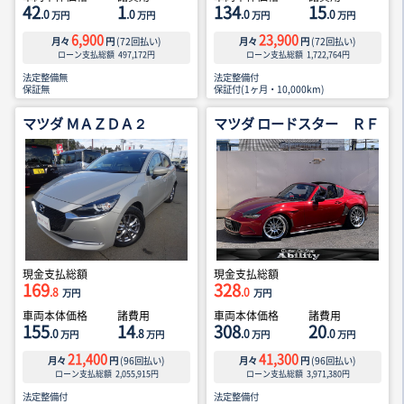
42
1
134
15
.0
.0
.0
.0
万円
万円
万円
万円
6,900
23,900
月々
円
(
72
回払い)
月々
円
(
72
回払い)
ローン支払総額
497,172
円
ローン支払総額
1,722,764
円
法定整備無
法定整備付
保証無
保証付(1ヶ月・10,000km)
マツダ ＭＡＺＤＡ２
マツダ ロードスター ＲＦ
現金支払総額
現金支払総額
169
328
.8
.0
万円
万円
車両本体価格
諸費用
車両本体価格
諸費用
155
14
308
20
.0
.8
.0
.0
万円
万円
万円
万円
21,400
41,300
月々
円
(
96
回払い)
月々
円
(
96
回払い)
ローン支払総額
2,055,915
円
ローン支払総額
3,971,380
円
法定整備付
法定整備付