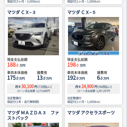
保証付(3ヶ月・3,000km)
保証付(1ヶ月・1,000km)
マツダ ＣＸ−３
マツダ ＣＸ−５
現金支払総額
現金支払総額
188
198
.0
.0
万円
万円
車両本体価格
諸費用
車両本体価格
諸費用
175
13
192
6
.0
.0
.0
.0
万円
万円
万円
万円
30,100
24,900
月々
円
(
72
回払い)
月々
円
(
96
回払い)
ローン支払総額
2,173,689
円
ローン支払総額
2,397,357
円
法定整備付
法定整備付
保証付(1年・走行無制限)
保証付(1ヶ月・1,000km)
マツダ ＭＡＺＤＡ３ ファ
マツダ アクセラスポーツ
ストバック