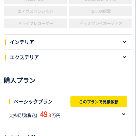
エアサスペンション
1500W給電
ドライブレコーダー
ディスプレイオーディオ
インテリア
パワーウインドウ
キーレスエントリー
エクステリア
スマートキー
本革シート
片側電動スライドドア
サンルーフ
購入プラン
3列シート
電動シート
アルミホイール
ローダウン
フルフラットシート
後席モニター
ヘッドライト：ディスチャー
リフトアップ
ジドランプ
ベーシックプラン
このプランで見積依頼
シートヒーター
シートエアコン
エアロパーツ
アダプティプヘッドライト
49
支払総額(税込)
ウォークスルー
.3
万円
オットマン
フロントフォグランプ
ルーフレール
フルセグTV
車両本体価格(税込)
諸費用(税込)