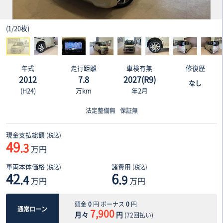
(
1
/
20枚
)
年式
走行距離
車検有無
修復歴
2012
7.8
2027(R9)
なし
(H24)
万km
年2月
法定整備無
保証無
現金支払総額
(税込)
49
.3
万円
車両本体価格
諸費用
(税込)
(税込)
42
6
.4
.9
万円
万円
頭金
0
円 ボーナス
0
円
通常ローン
7,900
月々
円
(
72
回払い)