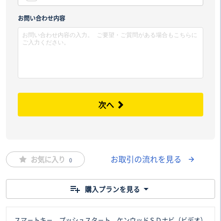
市区
お問い合わせ内容
次へ
お取引の流れを見る
お気に入り
0
購入プランを見る
スマ－トキ－ プッシュスタ－ト ケンウッドＳＤナビ（ビデオ）