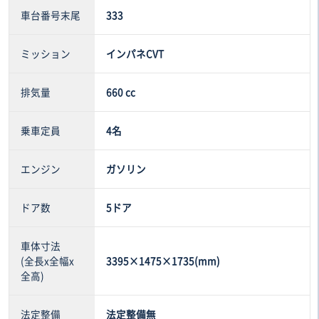
車台番号末尾
333
ミッション
インパネCVT
排気量
660 cc
乗車定員
4名
エンジン
ガソリン
ドア数
5ドア
車体寸法
(全長x全幅x
3395×1475×1735(mm)
全高)
法定整備
法定整備無