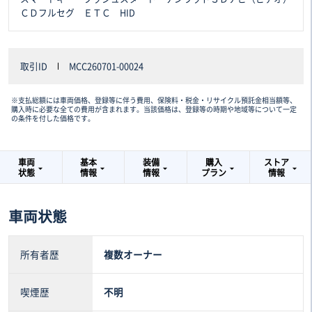
ＣＤフルセグ ＥＴＣ HID
取引ID
MCC260701-00024
※支払総額には車両価格、登録等に伴う費用、保険料・税金・リサイクル預託金相当額等、
購入時に必要な全ての費用が含まれます。当該価格は、登録等の時期や地域等について一定
の条件を付した価格です。
車両
基本
装備
購入
ストア
状態
情報
情報
プラン
情報
車両状態
所有者歴
複数オーナー
喫煙歴
不明