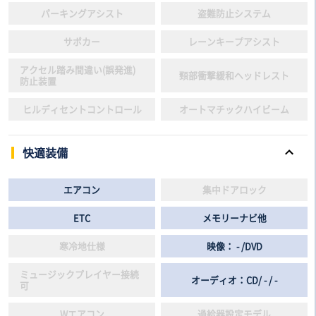
パーキングアシスト
盗難防止システム
サポカー
レーンキープアシスト
アクセル踏み間違い(誤発進)
頸部衝撃緩和ヘッドレスト
防止装置
ヒルディセントコントロール
オートマチックハイビーム
快適装備
エアコン
集中ドアロック
ETC
メモリーナビ他
寒冷地仕様
映像： - /DVD
ミュージックプレイヤー接続
オーディオ：CD/ - / -
可
Wエアコン
過給器設定モデル