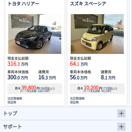
トヨタ ハリアー
スズキ スペーシア
現金支払総額
現金支払総額
316
64
.3
.1
万円
万円
車両本体価格
諸費用
車両本体価格
諸費用
300
16
56
8
.0
.3
.0
.1
万円
万円
万円
万円
39,800
10,200
月々
円
(
96
回払い)
月々
円
(
72
回払い)
ローン支払総額
3,829,718
円
ローン支払総額
741,134
円
法定整備無
法定整備無
保証無
保証無
トップ
サポート