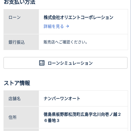
お支払い方法
42
6
.4万円
.9万円
ローン
株式会社オリエントコーポレーション
詳細を見る
銀行振込
販売店へご確認ください。
ローンシミュレーション
ストア情報
店舗名
ナンバーワンオート
徳島県板野郡松茂町広島字北川向壱ノ越２
住所
６番地３