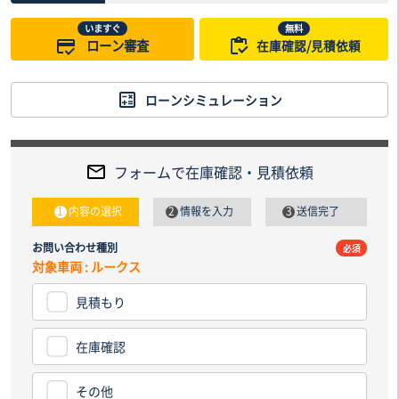
いますぐ
無料
ローン審査
在庫確認/見積依頼
ローンシミュレーション
フォームで在庫確認・見積依頼
内容の選択
情報を入力
送信完了
お問い合わせ種別
電話番
必須
対象車両 : ルークス
見積もり
納車先
都道
在庫確認
その他