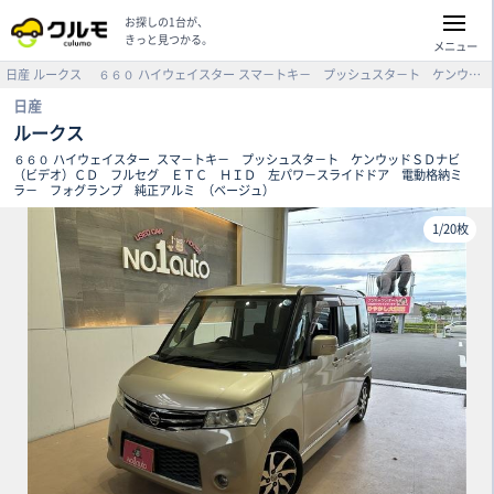
お探しの1台が、
きっと見つかる。
メニュー
日産
ルークス
６６０ ハイウェイスター
スマ－トキ－ プッシュスタ－ト ケンウッドＳＤナビ（ビデオ）ＣＤ フルセグ ＥＴＣ ＨＩＤ 左パワ－スライドドア 電動格納ミラ－ フォグランプ 純正アルミ （ベージュ）
日産
ルークス
６６０ ハイウェイスター
スマ－トキ－ プッシュスタ－ト ケンウッドＳＤナビ
（ビデオ）ＣＤ フルセグ ＥＴＣ ＨＩＤ 左パワ－スライドドア 電動格納ミ
ラ－ フォグランプ 純正アルミ
（ベージュ）
1
/
20枚