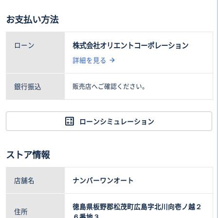
ワンセグTV
車両本体価格(税込)
諸費用(税込)
お支払い方法
53
16
.0万円
.2万円
ローン
株式会社オリエントコーポレーション
詳細を見る
銀行振込
販売店へご確認ください。
ローンシミュレーション
ストア情報
店舗名
ナンバーワンオート
徳島県板野郡松茂町広島字北川向壱ノ越２
住所
６番地３