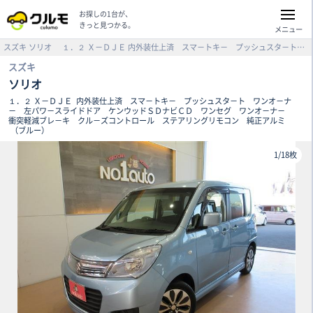
お探しの1台が、
きっと見つかる。
メニュー
スズキ
ソリオ
１．２ Ｘ－ＤＪＥ
内外装仕上済 スマ－トキ－ プッシュスタ－ト ワンオ－ナ－ 左パワ－スライドドア ケンウッドＳＤナビＣＤ ワンセグ ワンオ－ナ－ 衝突軽減ブレ－キ クル－ズコントロール ステアリングリモコン 純正アルミ （ブルー）
スズキ
ソリオ
１．２ Ｘ－ＤＪＥ
内外装仕上済 スマ－トキ－ プッシュスタ－ト ワンオ－ナ
－ 左パワ－スライドドア ケンウッドＳＤナビＣＤ ワンセグ ワンオ－ナ－
衝突軽減ブレ－キ クル－ズコントロール ステアリングリモコン 純正アルミ
（ブルー）
1
/
18枚