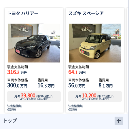
トヨタ ハリアー
スズキ スペーシア
現金支払総額
現金支払総額
316
64
.3
.1
万円
万円
車両本体価格
諸費用
車両本体価格
諸費用
300
16
56
8
.0
.3
.0
.1
万円
万円
万円
万円
39,800
10,200
月々
円
(
96
回払い)
月々
円
(
72
回払い)
ローン支払総額
3,829,718
円
ローン支払総額
741,134
円
法定整備無
法定整備無
保証無
保証無
トップ