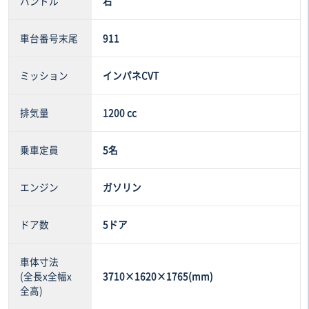
ハンドル
右
車台番号末尾
911
ミッション
インパネCVT
排気量
1200 cc
乗車定員
5名
エンジン
ガソリン
ドア数
5ドア
車体寸法
(全長x全幅x
3710×1620×1765(mm)
全高)