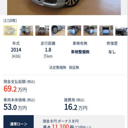
(
1
/
18枚
)
年式
走行距離
車検有無
修復歴
2014
1.8
車検整備無
なし
(H26)
万km
法定整備無
保証無
現金支払総額
(税込)
69
.2
万円
車両本体価格
諸費用
(税込)
(税込)
53
16
.0
.2
万円
万円
頭金
0
円 ボーナス
0
円
通常ローン
11,100
月々
円
(
72
回払い)