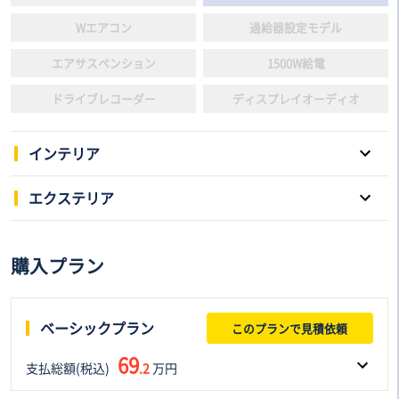
Wエアコン
過給器設定モデル
エアサスペンション
1500W給電
ドライブレコーダー
ディスプレイオーディオ
インテリア
パワーウインドウ
キーレスエントリー
エクステリア
スマートキー
本革シート
片側電動スライドドア
サンルーフ
購入プラン
3列シート
電動シート
アルミホイール
ローダウン
フルフラットシート
後席モニター
リフトアップ
HID/LED
ベーシックプラン
このプランで見積依頼
シートヒーター
シートエアコン
エアロパーツ
アダプティプヘッドライト
69
支払総額(税込)
ウォークスルー
.2
万円
オットマン
フロントフォグランプ
ルーフレール