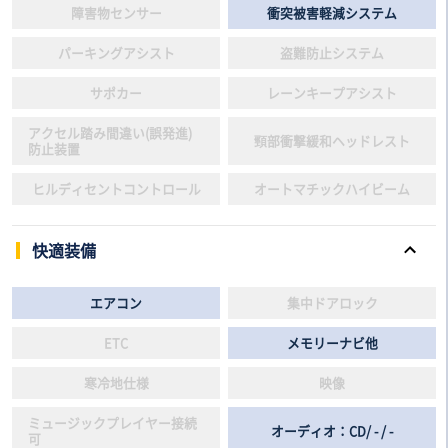
障害物センサー
衝突被害軽減システム
パーキングアシスト
盗難防止システム
サポカー
レーンキープアシスト
アクセル踏み間違い(誤発進)
頸部衝撃緩和ヘッドレスト
防止装置
ヒルディセントコントロール
オートマチックハイビーム
快適装備
エアコン
集中ドアロック
ETC
メモリーナビ他
寒冷地仕様
映像
ミュージックプレイヤー接続
オーディオ：CD/ - / -
可