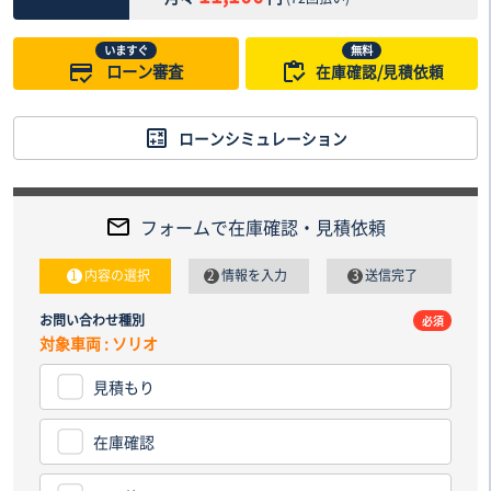
いますぐ
無料
ローン審査
在庫確認/見積依頼
ローンシミュレーション
フォームで在庫確認・見積依頼
内容の選択
情報を入力
送信完了
お問い合わせ種別
電話番
必須
対象車両 : ソリオ
見積もり
納車先
都道
在庫確認