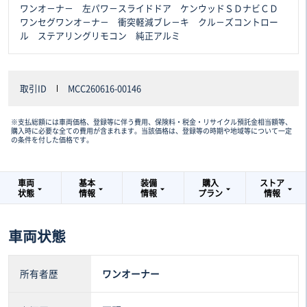
ワンオ－ナ－ 左パワ－スライドドア ケンウッドＳＤナビＣＤ
ワンセグワンオ－ナ－ 衝突軽減ブレ－キ クル－ズコントロー
ル ステアリングリモコン 純正アルミ
取引ID
MCC260616-00146
※支払総額には車両価格、登録等に伴う費用、保険料・税金・リサイクル預託金相当額等、
購入時に必要な全ての費用が含まれます。当該価格は、登録等の時期や地域等について一定
の条件を付した価格です。
車両
基本
装備
購入
ストア
状態
情報
情報
プラン
情報
車両状態
所有者歴
ワンオーナー