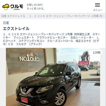
お探しの1台が、
きっと見つかる。
メニュー
日産
エクストレイル
２．０ ２０Ｘ エマージェンシーブレーキパッケージ ２列車
内外装仕上済 スマートキ－ プッシュスタ－ト アラウンドビュ－モニタ－ 左右シ－トヒ－タ－ ＬＥＤヘッド ステアリングリモコン クル－ズコントロール 純正ＳＤナビ（ビデオ）ＣＤ フルセグ （ブラック）
日産
エクストレイル
２．０ ２０Ｘ エマージェンシーブレーキパッケージ ２列車
内外装仕上済 スマー
トキ－ プッシュスタ－ト アラウンドビュ－モニタ－ 左右シ－トヒ－タ－ Ｌ
ＥＤヘッド ステアリングリモコン クル－ズコントロール 純正ＳＤナビ（ビデ
オ）ＣＤ フルセグ
（ブラック）
1
/
20枚