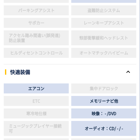
パーキングアシスト
盗難防止システム
サポカー
レーンキープアシスト
アクセル踏み間違い(誤発進)
頸部衝撃緩和ヘッドレスト
防止装置
ヒルディセントコントロール
オートマチックハイビーム
快適装備
エアコン
集中ドアロック
ETC
メモリーナビ他
寒冷地仕様
映像： - /DVD
ミュージックプレイヤー接続
オーディオ：CD/ - / -
可