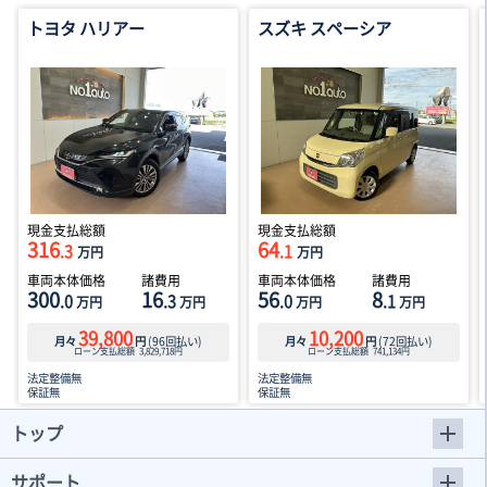
トヨタ ハリアー
スズキ スペーシア
現金支払総額
現金支払総額
316
64
.3
.1
万円
万円
車両本体価格
諸費用
車両本体価格
諸費用
300
16
56
8
.0
.3
.0
.1
万円
万円
万円
万円
39,800
10,200
月々
円
(
96
回払い)
月々
円
(
72
回払い)
ローン支払総額
3,829,718
円
ローン支払総額
741,134
円
法定整備無
法定整備無
保証無
保証無
トップ
サポート