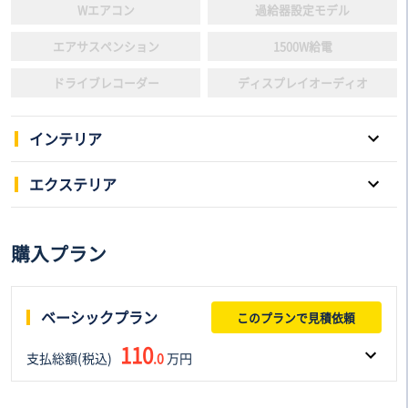
Wエアコン
過給器設定モデル
エアサスペンション
1500W給電
ドライブレコーダー
ディスプレイオーディオ
インテリア
パワーウインドウ
キーレスエントリー
エクステリア
スマートキー
本革シート
スライドドア
サンルーフ
購入プラン
3列シート
電動シート
アルミホイール
ローダウン
フルフラットシート
後席モニター
リフトアップ
ヘッドライト：LED
ベーシックプラン
このプランで見積依頼
シートヒーター
シートエアコン
エアロパーツ
アダプティプヘッドライト
110
支払総額(税込)
ウォークスルー
.0
万円
オットマン
フロントフォグランプ
ルーフレール
フルセグTV
車両本体価格(税込)
諸費用(税込)