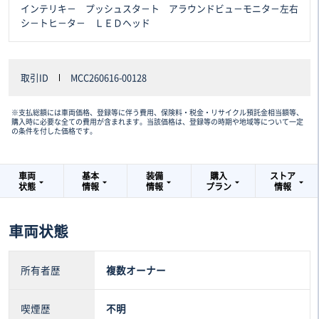
インテリキ－ プッシュスタ－ト アラウンドビュ－モニタ－左右
シ－トヒ－タ－ ＬＥＤヘッド
取引ID
MCC260616-00128
※支払総額には車両価格、登録等に伴う費用、保険料・税金・リサイクル預託金相当額等、
購入時に必要な全ての費用が含まれます。当該価格は、登録等の時期や地域等について一定
の条件を付した価格です。
車両
基本
装備
購入
ストア
状態
情報
情報
プラン
情報
車両状態
所有者歴
複数オーナー
喫煙歴
不明