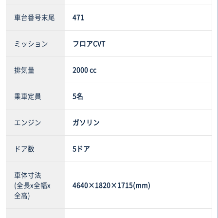
車台番号末尾
471
ミッション
フロアCVT
排気量
2000 cc
乗車定員
5名
エンジン
ガソリン
ドア数
5ドア
車体寸法
(全長x全幅x
4640×1820×1715(mm)
全高)