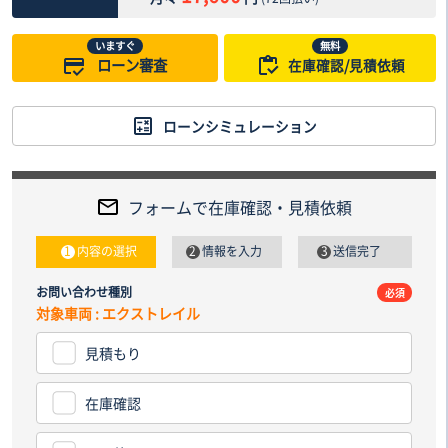
いますぐ
無料
ローン審査
在庫確認/見積依頼
ローンシミュレーション
フォームで在庫確認・見積依頼
内容の選択
情報を入力
送信完了
お問い合わせ種別
電話番
必須
対象車両 : エクストレイル
見積もり
納車先
都道
在庫確認