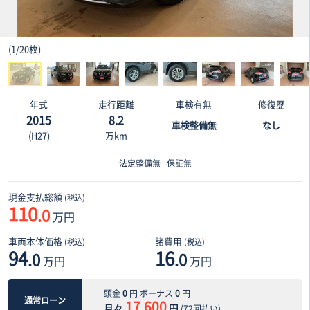
(
1
/
20枚
)
年式
走行距離
車検有無
修復歴
2015
8.2
車検整備無
なし
(H27)
万km
法定整備無
保証無
現金支払総額
(税込)
110
.0
万円
車両本体価格
諸費用
(税込)
(税込)
94
16
.0
.0
万円
万円
頭金
0
円 ボーナス
0
円
通常ローン
17,600
月々
円
(
72
回払い)