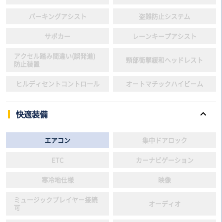
パーキングアシスト
盗難防止システム
サポカー
レーンキープアシスト
アクセル踏み間違い(誤発進)
頸部衝撃緩和ヘッドレスト
防止装置
ヒルディセントコントロール
オートマチックハイビーム
快適装備
エアコン
集中ドアロック
ETC
カーナビゲーション
寒冷地仕様
映像
ミュージックプレイヤー接続
オーディオ
可