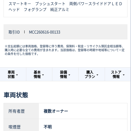
スマ－トキ－ プッシュスタ－ト 両側パワ－スライドドアＬＥＤ
ヘッド フォグランプ 純正アルミ
取引ID
MCC260616-00133
※支払総額には車両価格、登録等に伴う費用、保険料・税金・リサイクル預託金相当額等、
購入時に必要な全ての費用が含まれます。当該価格は、登録等の時期や地域等について一定
の条件を付した価格です。
車両
基本
装備
購入
ストア
状態
情報
情報
プラン
情報
車両状態
所有者歴
複数オーナー
喫煙歴
不明