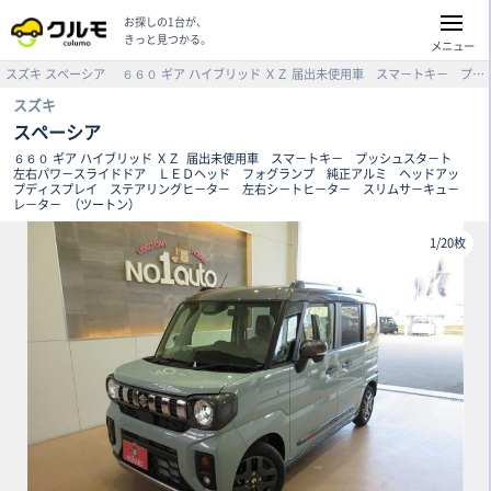
お探しの1台が、
きっと見つかる。
メニュー
スズキ
スペーシア
６６０ ギア ハイブリッド ＸＺ
届出未使用車 スマ－トキ－ プッシュスタ－ト 左右パワ－スライドドア ＬＥＤヘッド フォグランプ 純正アルミ ヘッドアップディスプレイ ステアリングヒ－タ－ 左右シ－トヒ－タ－ スリムサ－キュ－レ－タ－ （ツートン）
スズキ
スペーシア
６６０ ギア ハイブリッド ＸＺ
届出未使用車 スマ－トキ－ プッシュスタ－ト
左右パワ－スライドドア ＬＥＤヘッド フォグランプ 純正アルミ ヘッドアッ
プディスプレイ ステアリングヒ－タ－ 左右シ－トヒ－タ－ スリムサ－キュ－
レ－タ－
（ツートン）
1
/
20枚