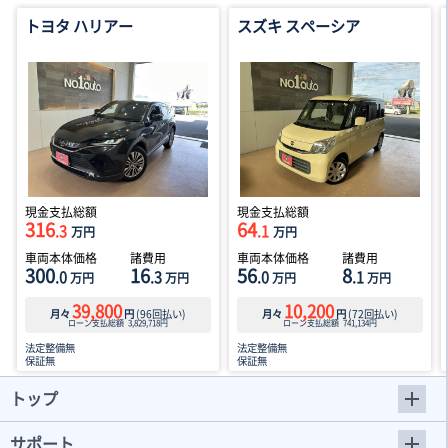
トヨタ ハリアー
スズキ スペーシア
現金支払総額
現金支払総額
316
64
.3
.1
万円
万円
車両本体価格
諸費用
車両本体価格
諸費用
300
16
56
8
.0
.3
.0
.1
万円
万円
万円
万円
39,800
10,200
月々
円
(
96
回払い)
月々
円
(
72
回払い)
ローン支払総額
3,829,718
円
ローン支払総額
741,134
円
法定整備無
法定整備無
保証無
保証無
トップ
サポート