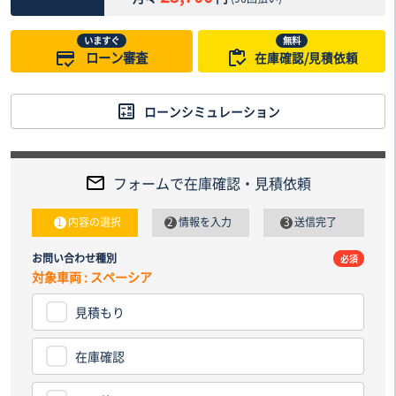
いますぐ
無料
ローン審査
在庫確認/見積依頼
ローンシミュレーション
フォームで在庫確認・見積依頼
内容の選択
情報を入力
送信完了
お問い合わせ種別
電話番
必須
対象車両 : スペーシア
見積もり
納車先
都道
在庫確認