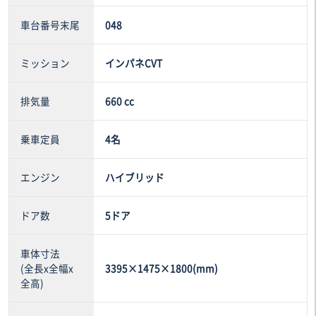
車台番号末尾
048
ミッション
インパネCVT
排気量
660 cc
乗車定員
4名
エンジン
ハイブリッド
ドア数
5ドア
車体寸法
(全長x全幅x
3395×1475×1800(mm)
全高)