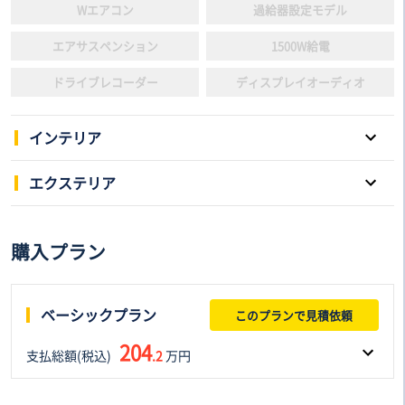
Wエアコン
過給器設定モデル
エアサスペンション
1500W給電
ドライブレコーダー
ディスプレイオーディオ
インテリア
パワーウインドウ
キーレスエントリー
エクステリア
スマートキー
本革シート
両側電動スライドドア
サンルーフ
購入プラン
3列シート
電動シート
アルミホイール
ローダウン
フルフラットシート
後席モニター
リフトアップ
ヘッドライト：LED
ベーシックプラン
このプランで見積依頼
シートヒーター
シートエアコン
エアロパーツ
アダプティプヘッドライト
204
支払総額(税込)
ウォークスルー
.2
万円
オットマン
フロントフォグランプ
ルーフレール
テレビ
車両本体価格(税込)
諸費用(税込)