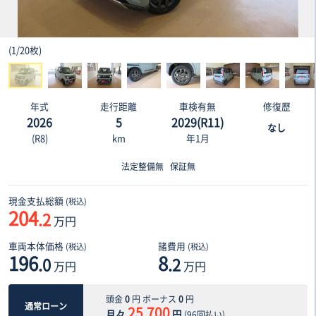
(
1
/
20枚
)
年式
走行距離
車検有無
修復歴
2026
5
2029(R11)
なし
(R8)
km
年1月
法定整備無
保証無
現金支払総額
(税込)
204
.2
万円
車両本体価格
諸費用
(税込)
(税込)
196
8
.0
.2
万円
万円
頭金
0
円 ボーナス
0
円
通常ローン
25,700
月々
円
(
96
回払い)