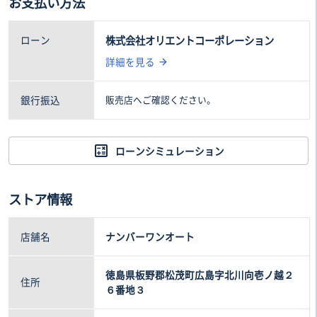
お支払い方法
116
12
.0万円
.8万円
ローン
株式会社オリエントコーポレーション
詳細を見る
銀行振込
販売店へご確認ください。
ローンシミュレーション
ストア情報
店舗名
ナンバーワンオート
徳島県板野郡松茂町広島字北川向壱ノ越２
住所
６番地３