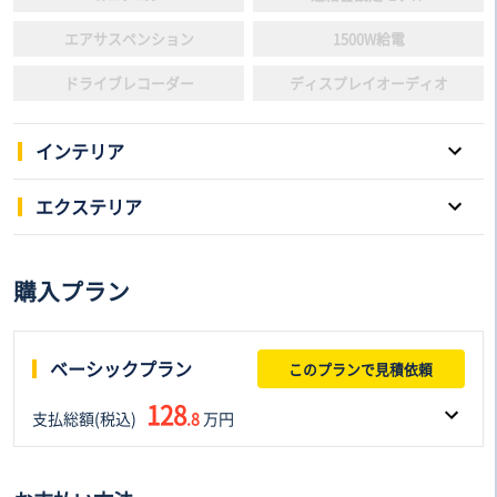
エアサスペンション
1500W給電
ドライブレコーダー
ディスプレイオーディオ
インテリア
パワーウインドウ
キーレスエントリー
エクステリア
スマートキー
本革シート
スライドドア
サンルーフ
購入プラン
3列シート
電動シート
アルミホイール
ローダウン
フルフラットシート
後席モニター
リフトアップ
HID/LED
ベーシックプラン
このプランで見積依頼
シートヒーター
シートエアコン
エアロパーツ
アダプティプヘッドライト
128
支払総額(税込)
ウォークスルー
.8
万円
オットマン
フロントフォグランプ
ルーフレール
フルセグTV
車両本体価格(税込)
諸費用(税込)