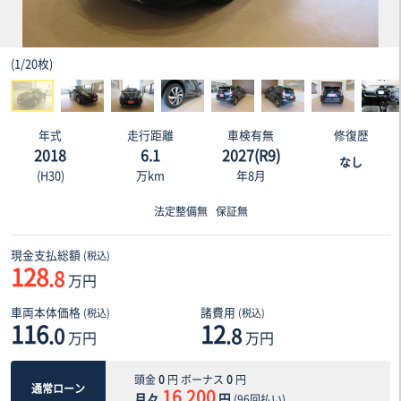
(
1
/
20枚
)
年式
走行距離
車検有無
修復歴
2018
6.1
2027(R9)
なし
(H30)
万km
年8月
法定整備無
保証無
現金支払総額
(税込)
128
.8
万円
車両本体価格
諸費用
(税込)
(税込)
116
12
.0
.8
万円
万円
頭金
0
円 ボーナス
0
円
通常ローン
16,200
月々
円
(
96
回払い)