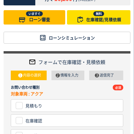
いますぐ
無料
ローン審査
在庫確認/見積依頼
ローンシミュレーション
フォームで在庫確認・見積依頼
内容の選択
情報を入力
送信完了
お問い合わせ種別
電話番
必須
対象車両 : アクア
見積もり
納車先
都道
在庫確認