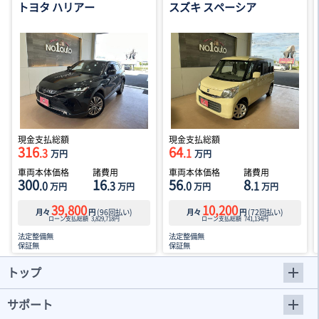
トヨタ ハリアー
スズキ スペーシア
現金支払総額
現金支払総額
316
64
.3
.1
万円
万円
車両本体価格
諸費用
車両本体価格
諸費用
300
16
56
8
.0
.3
.0
.1
万円
万円
万円
万円
39,800
10,200
月々
円
(
96
回払い)
月々
円
(
72
回払い)
ローン支払総額
3,829,718
円
ローン支払総額
741,134
円
法定整備無
法定整備無
保証無
保証無
トップ
サポート