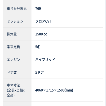
車台番号末尾
769
ミッション
フロアCVT
排気量
1500 cc
乗車定員
5名
エンジン
ハイブリッド
ドア数
5ドア
車体寸法
(全長x全幅x
4060×1715×1500(mm)
全高)