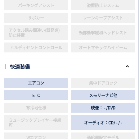
パーキングアシスト
盗難防止システム
サポカー
レーンキープアシスト
アクセル踏み間違い(誤発進)
頸部衝撃緩和ヘッドレスト
防止装置
ヒルディセントコントロール
オートマチックハイビーム
快適装備
エアコン
集中ドアロック
ETC
メモリーナビ他
寒冷地仕様
映像： - /DVD
ミュージックプレイヤー接続
オーディオ：CD/ - / -
可
Wエアコン
過給器設定モデル