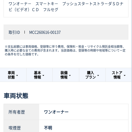
ワンオ－ナ－ スマ－トキ－ プッシュスタ－トストラ－ダＳＤナ
ビ（ビデオ）ＣＤ フルセグ
取引ID
MCC260616-00137
※支払総額には車両価格、登録等に伴う費用、保険料・税金・リサイクル預託金相当額等、
購入時に必要な全ての費用が含まれます。当該価格は、登録等の時期や地域等について一定
の条件を付した価格です。
車両
基本
装備
購入
ストア
状態
情報
情報
プラン
情報
車両状態
所有者歴
ワンオーナー
喫煙歴
不明