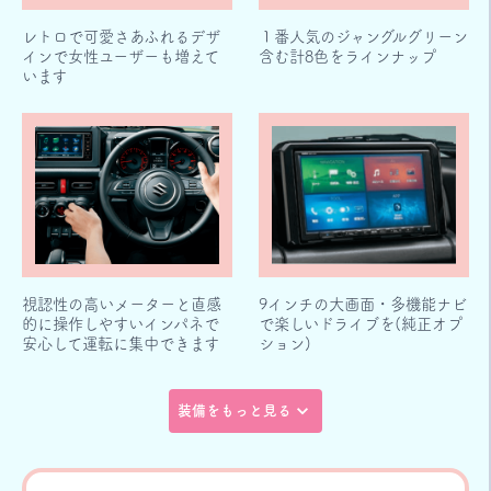
レトロで可愛さあふれるデザ
１番人気のジャングルグリーン
インで女性ユーザーも増えて
含む計8色をラインナップ
います
視認性の高いメーターと直感
9インチの大画面・多機能ナビ
的に操作しやすいインパネで
で楽しいドライブを(純正オプ
安心して運転に集中できます
ション)
装備をもっと見る