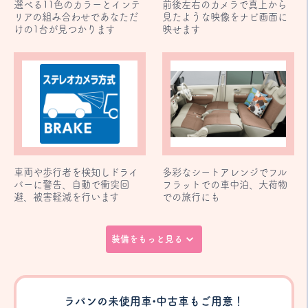
選べる11色のカラーとインテ
前後左右のカメラで真上から
リアの組み合わせであなただ
見たような映像をナビ画面に
けの1台が見つかります
映せます
車両や歩行者を検知しドライ
多彩なシートアレンジでフル
バーに警告、自動で衝突回
フラットでの車中泊、大荷物
避、被害軽減を行います
での旅行にも
装備をもっと見る
ラパンの未使用車•中古車もご用意！