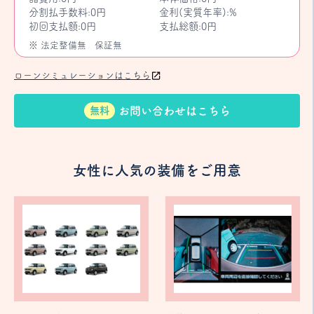
分割払手数料:0円
金利(実質年率):%
初回支払額:0円
支払総額:0円
※ 法定整備無
保証無
ローンシミュレーションはこちら
お問い合わせはこちら
無料
女性に人気の装備をご用意