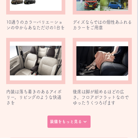
10通りのカラーバリエーショ
デイズならではの個性あふれる
ンの中からあなただけの1台を
カラーをご用意
内装は落ち着きのあるアイボ
後席は脚が組めるほどの広
リー。リビングのような快適
さ。フロアがフラットなので
さを
ゆったりくつろげます
装備をもっと見る