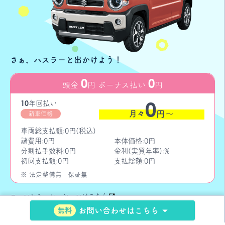
さぁ、ハスラーと出かけよう！
0
0
頭金
円 ボーナス払い
円
0
10
年
回払い
月々
円〜
新車価格
車両総支払額:0円(税込)
諸費用:0円
本体価格:0円
分割払手数料:0円
金利(実質年率):%
初回支払額:0円
支払総額:0円
※ 法定整備無
保証無
ローンシミュレーションはこちら
無料
お問い合わせはこちら
お問い合わせはこちら
無料