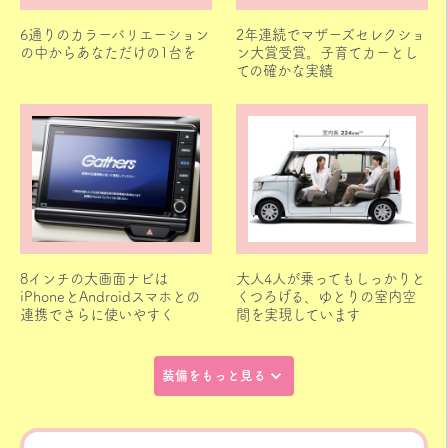
6通りのカラーバリエーション
2年連続でマザーズセレクショ
の中からあなただけの1台を
ン大賞受賞。子育てカーとし
ての確かな実績
8インチの大画面ナビは
大人4人が乗ってもしっかりと
iPhoneとAndroidスマホとの
くつろげる、ゆとりの室内空
連携でさらに使いやすく
間を実現しています
装備をもっと見る