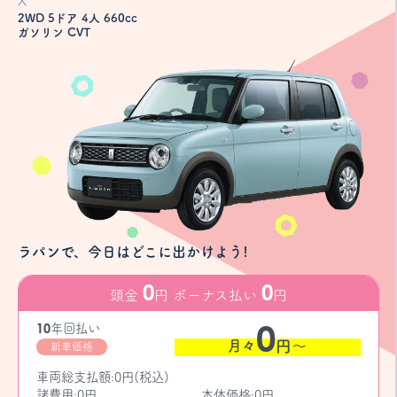
X
2WD 5ドア 4人 660cc
ガソリン CVT
ラパンで、今日はどこに出かけよう!
0
0
頭金
円 ボーナス払い
円
0
10
年
回払い
月々
円〜
新車価格
車両総支払額:0円(税込)
諸費用:0円
本体価格:0円