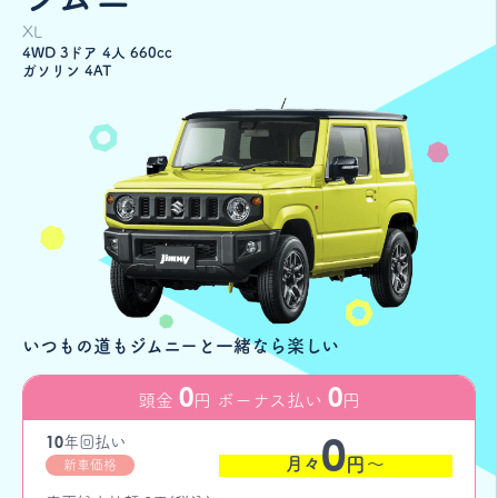
XL
4WD 3ドア 4人 660cc
ガソリン 4AT
いつもの道もジムニーと一緒なら楽しい
0
0
頭金
円 ボーナス払い
円
0
10
年
回払い
月々
円〜
新車価格