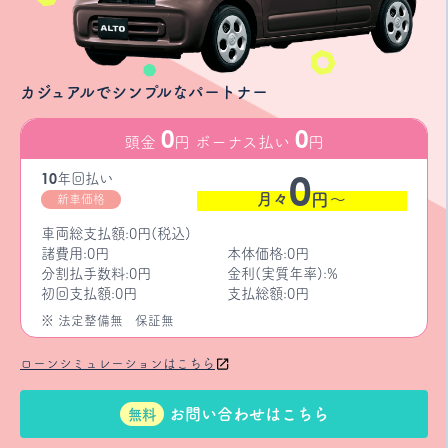
カジュアルでシンプルなパートナー
0
0
頭金
円 ボーナス払い
円
0
10
年
回払い
月々
円〜
新車価格
車両総支払額:0円(税込)
諸費用:0円
本体価格:0円
分割払手数料:0円
金利(実質年率):%
初回支払額:0円
支払総額:0円
※ 法定整備無
保証無
ローンシミュレーションはこちら
お問い合わせはこちら
無料