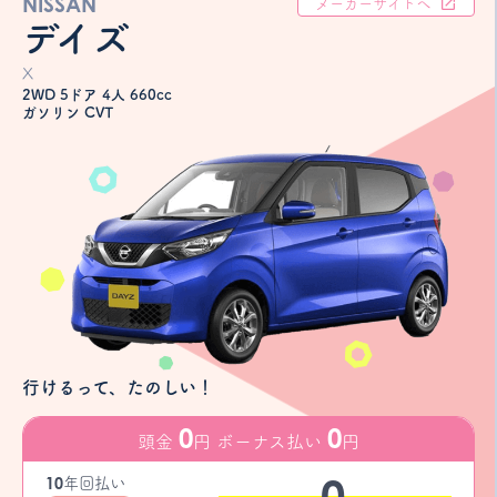
NISSAN
メーカーサイトへ
デイズ
X
2WD 5ドア 4人 660cc
ガソリン CVT
行けるって、たのしい！
0
0
頭金
円 ボーナス払い
円
0
10
年
回払い