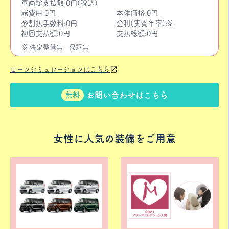
車両総支払額:0円(税込)
諸費用:0円
本体価格:0円
分割払手数料:0円
金利(実質年率):%
初回支払額:0円
支払総額:0円
※ 法定整備無
保証無
ローンシミュレーションはこちら
お問い合わせはこちら
無料
女性に人気の装備をご用意