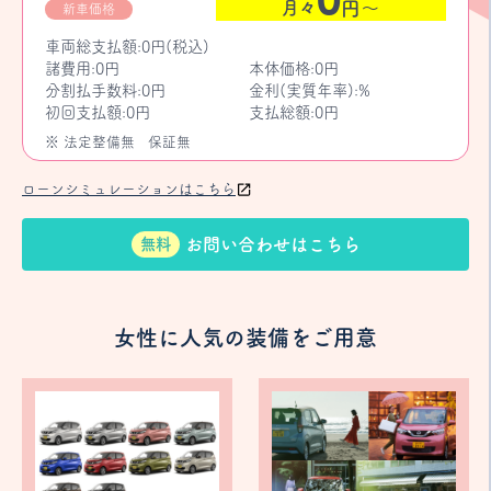
月々
円〜
新車価格
車両総支払額:0円(税込)
諸費用:0円
本体価格:0円
分割払手数料:0円
金利(実質年率):%
初回支払額:0円
支払総額:0円
※ 法定整備無
保証無
ローンシミュレーションはこちら
お問い合わせはこちら
無料
女性に人気の装備をご用意