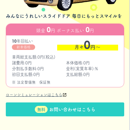
みんなにうれしいスライドドア 毎日にもっとスマイルを
0
0
頭金
円 ボーナス払い
円
0
10
年
回払い
月々
円〜
新車価格
車両総支払額:0円(税込)
諸費用:0円
本体価格:0円
分割払手数料:0円
金利(実質年率):%
初回支払額:0円
支払総額:0円
※ 法定整備無
保証無
ローンシミュレーションはこちら
お問い合わせはこちら
無料