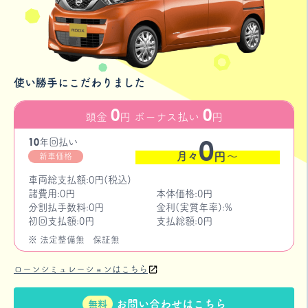
使い勝手にこだわりました
0
0
頭金
円 ボーナス払い
円
0
10
年
回払い
月々
円〜
新車価格
車両総支払額:0円(税込)
諸費用:0円
本体価格:0円
分割払手数料:0円
金利(実質年率):%
初回支払額:0円
支払総額:0円
※ 法定整備無
保証無
ローンシミュレーションはこちら
お問い合わせはこちら
無料