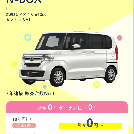
L
2WD 5ドア 4人 660cc
ガソリン CVT
7年連続 販売台数No.1
0
0
頭金
円 ボーナス払い
円
0
10
年
回払い
月々
円〜
新車価格