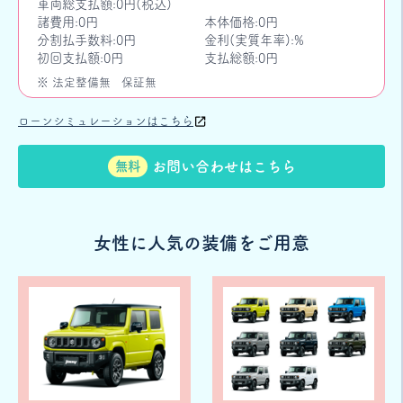
車両総支払額:0円(税込)
諸費用:0円
本体価格:0円
分割払手数料:0円
金利(実質年率):%
初回支払額:0円
支払総額:0円
※ 法定整備無
保証無
ローンシミュレーションはこちら
お問い合わせはこちら
無料
女性に人気の装備をご用意