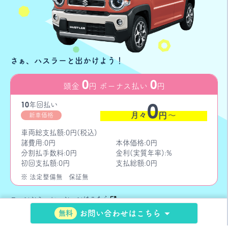
さぁ、ハスラーと出かけよう！
0
0
頭金
円 ボーナス払い
円
0
10
年
回払い
月々
円〜
新車価格
車両総支払額:0円(税込)
諸費用:0円
本体価格:0円
分割払手数料:0円
金利(実質年率):%
初回支払額:0円
支払総額:0円
※ 法定整備無
保証無
ローンシミュレーションはこちら
無料
お問い合わせはこちら
お問い合わせはこちら
無料