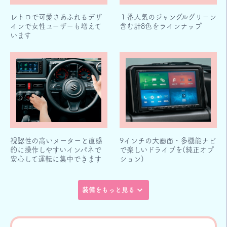
レトロで可愛さあふれるデザ
１番人気のジャングルグリーン
インで女性ユーザーも増えて
含む計8色をラインナップ
います
視認性の高いメーターと直感
9インチの大画面・多機能ナビ
的に操作しやすいインパネで
で楽しいドライブを(純正オプ
安心して運転に集中できます
ション)
装備をもっと見る