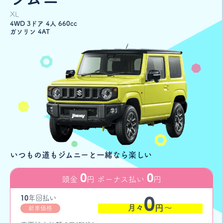
XL
4WD 3ドア 4人 660cc
ガソリン 4AT
いつもの道もジムニーと一緒なら楽しい
0
0
頭金
円 ボーナス払い
円
0
10
年
回払い
月々
円〜
新車価格