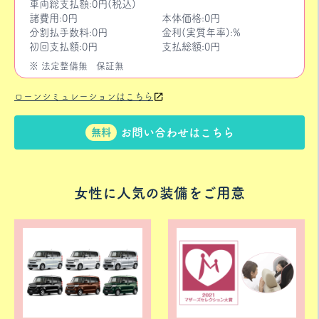
車両総支払額:0円(税込)
諸費用:0円
本体価格:0円
分割払手数料:0円
金利(実質年率):%
初回支払額:0円
支払総額:0円
※ 法定整備無
保証無
ローンシミュレーションはこちら
お問い合わせはこちら
無料
女性に人気の装備をご用意