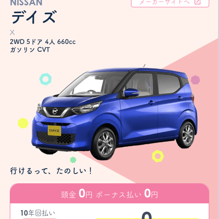
NISSAN
メーカーサイトへ
デイズ
X
2WD 5ドア 4人 660cc
ガソリン CVT
行けるって、たのしい！
0
0
頭金
円 ボーナス払い
円
0
10
年
回払い