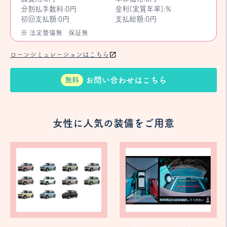
分割払手数料:0円
金利(実質年率):%
初回支払額:0円
支払総額:0円
※ 法定整備無
保証無
ローンシミュレーションはこちら
お問い合わせはこちら
無料
女性に人気の装備をご用意