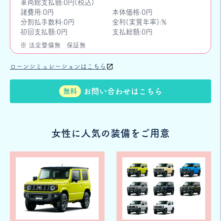
車両総支払額:0円(税込)
諸費用:0円
本体価格:0円
分割払手数料:0円
金利(実質年率):%
初回支払額:0円
支払総額:0円
※ 法定整備無
保証無
ローンシミュレーションはこちら
お問い合わせはこちら
無料
女性に人気の装備をご用意