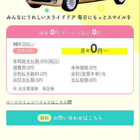
みんなにうれしいスライドドア 毎日にもっとスマイルを
0
0
頭金
円 ボーナス払い
円
0
10
年
回払い
月々
円〜
新車価格
車両総支払額:0円(税込)
諸費用:0円
本体価格:0円
分割払手数料:0円
金利(実質年率):%
初回支払額:0円
支払総額:0円
※ 法定整備無
保証無
ローンシミュレーションはこちら
お問い合わせはこちら
無料