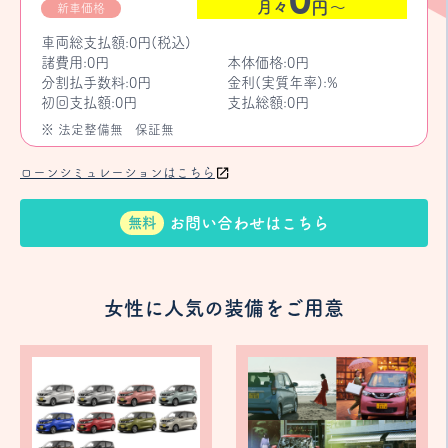
月々
円〜
新車価格
車両総支払額:0円(税込)
諸費用:0円
本体価格:0円
分割払手数料:0円
金利(実質年率):%
初回支払額:0円
支払総額:0円
※ 法定整備無
保証無
ローンシミュレーションはこちら
お問い合わせはこちら
無料
女性に人気の装備をご用意