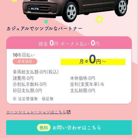
カジュアルでシンプルなパートナー
0
0
頭金
円 ボーナス払い
円
0
10
年
回払い
月々
円〜
新車価格
車両総支払額:0円(税込)
諸費用:0円
本体価格:0円
分割払手数料:0円
金利(実質年率):%
初回支払額:0円
支払総額:0円
※ 法定整備無
保証無
ローンシミュレーションはこちら
お問い合わせはこちら
無料