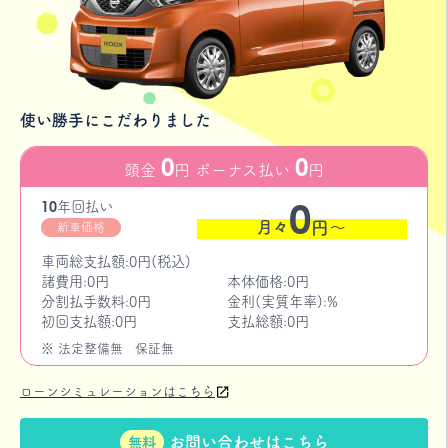
使い勝手にこだわりました
0
0
頭金
円 ボーナス払い
円
0
10
年
回払い
月々
円〜
新車価格
車両総支払額:0円(税込)
諸費用:0円
本体価格:0円
分割払手数料:0円
金利(実質年率):%
初回支払額:0円
支払総額:0円
※ 法定整備無
保証無
ローンシミュレーションはこちら
お問い合わせはこちら
無料