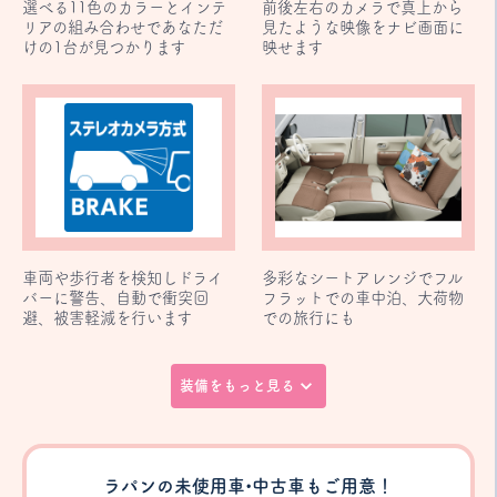
選べる11色のカラーとインテ
前後左右のカメラで真上から
リアの組み合わせであなただ
見たような映像をナビ画面に
けの1台が見つかります
映せます
車両や歩行者を検知しドライ
多彩なシートアレンジでフル
バーに警告、自動で衝突回
フラットでの車中泊、大荷物
避、被害軽減を行います
での旅行にも
装備をもっと見る
ラパンの未使用車•中古車もご用意！