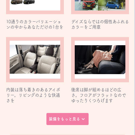
10通りのカラーバリエーショ
デイズならではの個性あふれる
ンの中からあなただけの1台を
カラーをご用意
内装は落ち着きのあるアイボ
後席は脚が組めるほどの広
リー。リビングのような快適
さ。フロアがフラットなので
さを
ゆったりくつろげます
装備をもっと見る