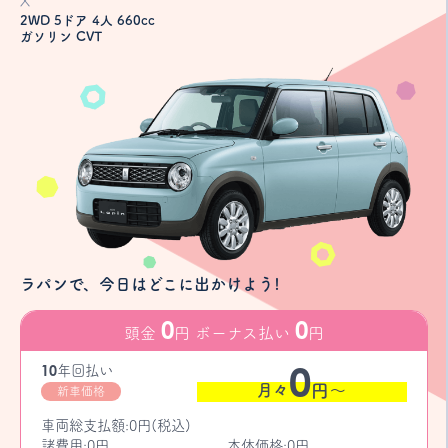
X
2WD 5ドア 4人 660cc
ガソリン CVT
ラパンで、今日はどこに出かけよう!
0
0
頭金
円 ボーナス払い
円
0
10
年
回払い
月々
円〜
新車価格
車両総支払額:0円(税込)
諸費用:0円
本体価格:0円