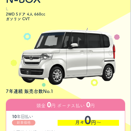
L
2WD 5ドア 4人 660cc
ガソリン CVT
7年連続 販売台数No.1
0
0
頭金
円 ボーナス払い
円
0
10
年
回払い
月々
円〜
新車価格