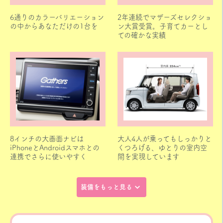
6通りのカラーバリエーション
2年連続でマザーズセレクショ
の中からあなただけの1台を
ン大賞受賞。子育てカーとし
ての確かな実績
8インチの大画面ナビは
大人4人が乗ってもしっかりと
iPhoneとAndroidスマホとの
くつろげる、ゆとりの室内空
連携でさらに使いやすく
間を実現しています
装備をもっと見る