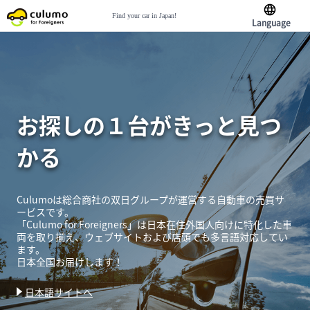
Find your car in Japan!
Language
お探しの１台がきっと見つ
かる
Culumoは総合商社の双日グループが運営する自動車の売買サ
ービスです。
「Culumo for Foreigners」は日本在住外国人向けに特化した車
両を取り揃え、ウェブサイトおよび店頭でも多言語対応してい
ます。
日本全国お届けします！
日本語サイトへ