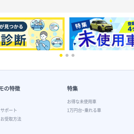
モの特徴
特集
ン
お得な未使用車
いサポート
1万円台~乗れる車
のお受取方法