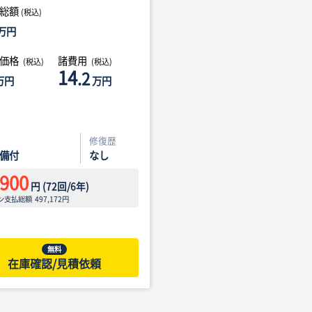
総額
(税込)
万円
体価格
諸費用
(税込)
(税込)
14
.2
万円
万円
修復歴
備付
なし
,900
円
(
72
回/
6
年)
ン支払総額
497,172
円
無料
在庫確認/見積依頼