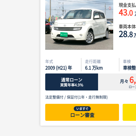
現金支払
43
.0
車両本
28
.8
年式
走行距離
車検
2009 (H21) 年
6.1
万km
車検整
6
通常ローン
月々
実質年率4.9%
ロー
法定整備付 /
保証付(1年・走行無制限)
いますぐ
ローン審査