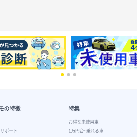
モの特徴
特集
ン
お得な未使用車
いサポート
1万円台~乗れる車