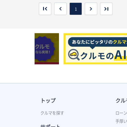
1
トップ
クル
クルマを探す
ロー
手厚
サポート