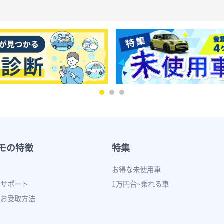
モの特徴
特集
ン
お得な未使用車
いサポート
1万円台~乗れる車
のお受取方法