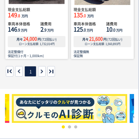
現金支払総額
現金支払総額
149
135
.8
.0
万円
万円
車両本体価格
諸費用
車両本体価格
諸費用
146
2
125
10
.9
.9
.0
.0
万円
万円
万円
万円
24,000
21,600
月々
円
(
72
回払い)
月々
円
(
72
回払い)
ローン支払総額
1,732,014
円
ローン支払総額
1,560,893
円
法定整備付
法定整備無
保証付(1ヶ月・1,000km)
保証無
1