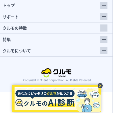
トップ
サポート
クルモの特徴
特集
クルモについて
Copyright © Orient Corporation. All Rights Reserved
cancel