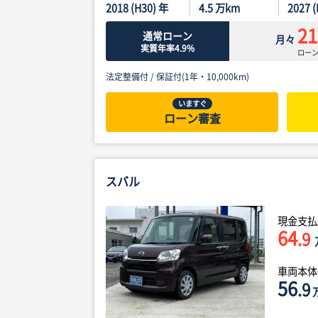
2018 (H30) 年
4.5
万km
2027 
21
通常ローン
月々
実質年率4.9%
ロー
法定整備付 /
保証付(1年・10,000km)
いますぐ
ローン審査
スバル
現金支払
64
.9
車両本
56
.9