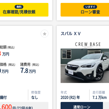
無料
いますぐ
在庫確認/見積依頼
ローン審査
スバル ＸＶ
総額
(税込)
8
万円
体価格
諸費用
(税込)
(税込)
7
0
.8
万円
万円
修復歴
年式
走行距離
備付
なし
2020 (R2) 年
7.1
万km
,600
通常ローン
円
(
72
回/
6
年)