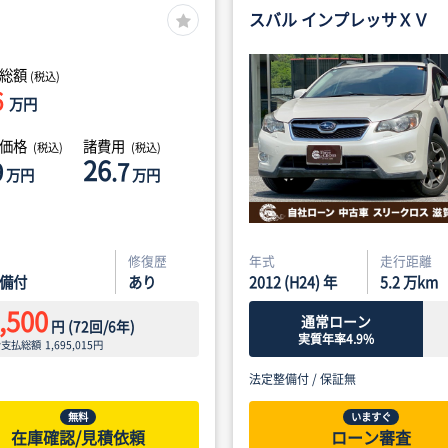
スバル インプレッサＸＶ
総額
(税込)
6
万円
体価格
諸費用
(税込)
(税込)
26
9
.7
万円
万円
修復歴
年式
走行距離
備付
あり
2012 (H24) 年
5.2
万km
,500
通常ローン
円
(
72
回/
6
年)
実質年率4.9%
ン支払総額
1,695,015
円
法定整備付 /
保証無
無料
いますぐ
在庫確認/見積依頼
ローン審査