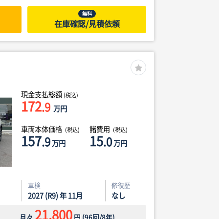
無料
在庫確認/見積依頼
現金支払総額
(税込)
172
.9
万円
車両本体価格
諸費用
(税込)
(税込)
157
15
.9
.0
万円
万円
車検
修復歴
2027 (R9) 年 11月
なし
21,800
月々
円
(
96
回/
8
年)