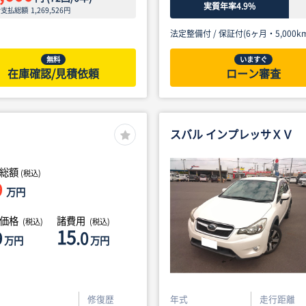
実質年率4.9%
ン支払総額
1,269,526
円
法定整備付 /
保証付(6ヶ月・5,000km
無料
いますぐ
在庫確認/見積依頼
ローン審査
スバル インプレッサＸＶ
総額
(税込)
9
万円
体価格
諸費用
(税込)
(税込)
15
9
.0
万円
万円
修復歴
年式
走行距離