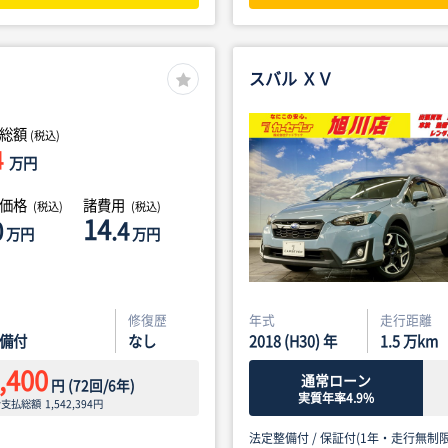
スバル ＸＶ
総額
(税込)
4
万円
体価格
諸費用
(税込)
(税込)
14
0
.4
万円
万円
修復歴
年式
走行距離
備付
なし
2018 (H30) 年
1.5
万km
,400
通常ローン
円
(
72
回/
6
年)
実質年率4.9%
ン支払総額
1,542,394
円
法定整備付 /
保証付(1年・走行無制限