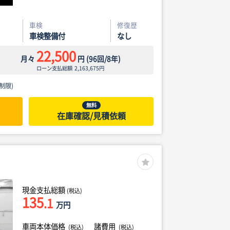
車検
修復歴
車検整備付
なし
22,500
月々
円
(
96
回/
8
年)
ローン支払総額
2,163,675
円
制限)
無料
在庫確認/見積依頼
現金支払総額
(税込)
135
.1
万円
車両本体価格
諸費用
(税込)
(税込)