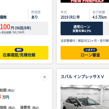
修復歴
年式
走行距離
備無
あり
2019 (R1) 年
4.5
万km
,100
通常ローン
円
(
96
回/
8
年)
実質年率4.9%
ン支払総額
785,799
円
法定整備付 /
保証付(12ヶ月・走行無
無料
いますぐ
在庫確認/見積依頼
ローン審査
スバル インプレッサＸＶ
総額
(税込)
8
万円
体価格
諸費用
(税込)
(税込)