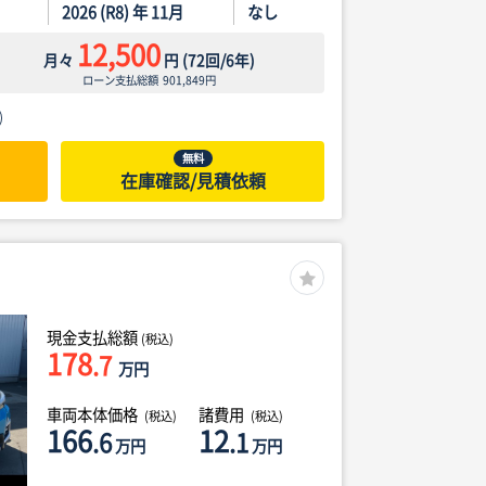
2026 (R8) 年 11月
なし
12,500
月々
円
(
72
回/
6
年)
ローン支払総額
901,849
円
)
無料
在庫確認/見積依頼
現金支払総額
(税込)
178
.7
万円
車両本体価格
諸費用
(税込)
(税込)
166
12
.6
.1
万円
万円