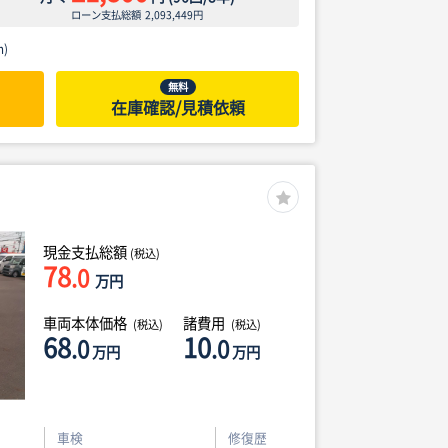
ローン支払総額
2,093,449
円
)
無料
在庫確認/見積依頼
現金支払総額
(税込)
78
.0
万円
車両本体価格
諸費用
(税込)
(税込)
68
10
.0
.0
万円
万円
車検
修復歴