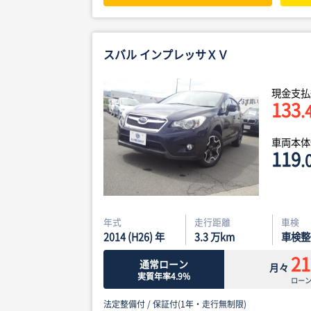
スバル インプレッサＸＶ
現金支払
133
.
車両本
119
.
年式
走行距離
車検
2014 (H26) 年
3.3
万km
車検整
21
通常ローン
月々
実質年率4.9%
ロー
法定整備付 /
保証付(1年・走行無制限)