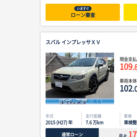
いますぐ
ローン審査
スバル インプレッサＸＶ
現金支払
109
.
車両本
102
.
年式
走行距離
車検
2015 (H27) 年
7.6
万km
車検整
17
通常ローン
月々