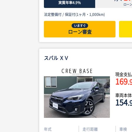
実質年率4.9%
ロー
法定整備付 /
保証付(1ヶ月・1,000km)
いますぐ
ローン審査
スバル ＸＶ
現金支払
169
.
車両本
154
.
年式
走行距離
車検