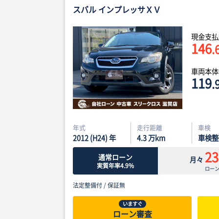
スバル インプレッサＸＶ
現金支払
146
.
車両本
119
.
年式
走行距離
車検
2012 (H24) 年
4.3
万km
車検整
23
通常ローン
月々
実質年率4.9%
ロー
法定整備付 /
保証無
いますぐ
ローン審査