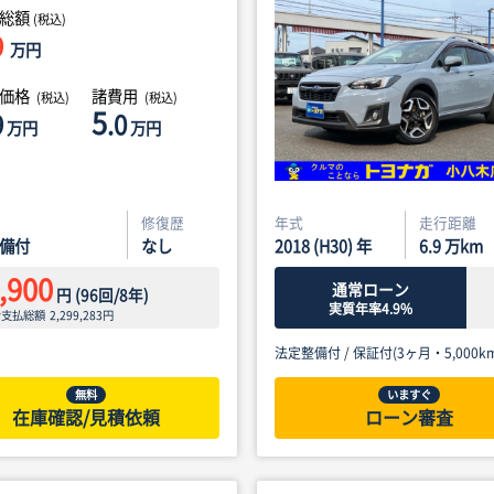
総額
(税込)
9
万円
体価格
諸費用
(税込)
(税込)
5
9
.0
万円
万円
修復歴
年式
走行距離
備付
なし
2018 (H30) 年
6.9
万km
,900
通常ローン
円
(
96
回/
8
年)
実質年率4.9%
ン支払総額
2,299,283
円
法定整備付 /
保証付(3ヶ月・5,000km
無料
いますぐ
在庫確認/見積依頼
ローン審査