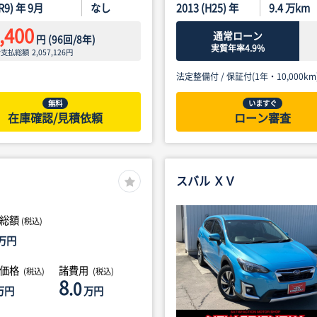
(R9) 年 9月
なし
2013 (H25) 年
9.4
万km
,400
通常ローン
円
(
96
回/
8
年)
実質年率4.9%
ン支払総額
2,057,126
円
法定整備付 /
保証付(1年・10,000km
無料
いますぐ
在庫確認/見積依頼
ローン審査
スバル ＸＶ
総額
(税込)
万円
体価格
諸費用
(税込)
(税込)
8
.0
万円
万円