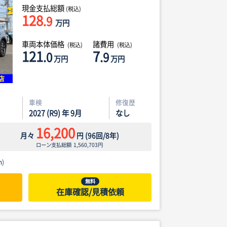
現金支払総額
(税込)
128
.9
万円
車両本体価格
諸費用
(税込)
(税込)
121
7
.0
.9
万円
万円
車検
修復歴
2027 (R9) 年 9月
なし
16,200
月々
円
(
96
回/
8
年)
ローン支払総額
1,560,703
円
)
無料
在庫確認/見積依頼