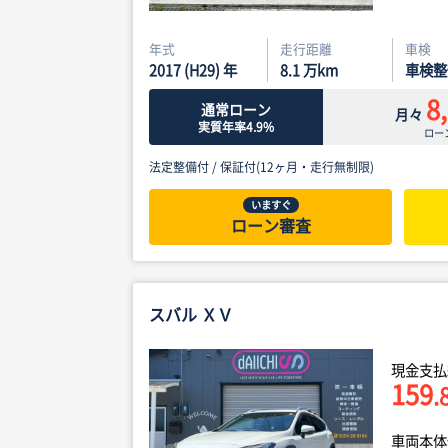
年式
走行距離
車検
2017 (H29) 年
8.1
万km
車検整
8
通常ローン
月々
実質年率4.9%
ロー
法定整備付 /
保証付(12ヶ月・走行無制限)
いますぐ
ローン審査
スバル ＸＶ
現金支払
159
.
車両本