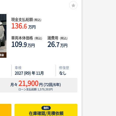
現金支払総額
(税込)
136
.6
万円
車両本体価格
諸費用
(税込)
(税込)
109
26
.9
.7
万円
万円
車検
修復歴
2027 (R9) 年 11月
なし
21,900
月々
円
(
72
回/
6
年)
ローン支払総額
1,579,393
円
無料
在庫確認/見積依頼