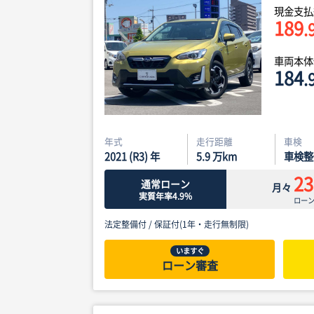
現金支払
189
.
車両本
184
.
年式
走行距離
車検
2021 (R3) 年
5.9
万km
車検整
23
通常ローン
月々
実質年率4.9%
ロー
法定整備付 /
保証付(1年・走行無制限)
いますぐ
ローン審査