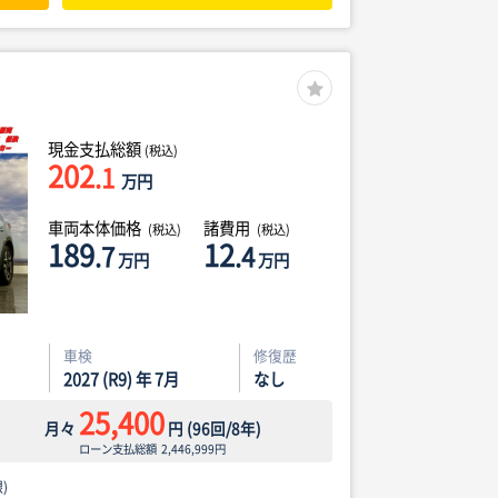
現金支払総額
(税込)
202
.1
万円
車両本体価格
諸費用
(税込)
(税込)
189
12
.7
.4
万円
万円
車検
修復歴
2027 (R9) 年 7月
なし
25,400
月々
円
(
96
回/
8
年)
ローン支払総額
2,446,999
円
)