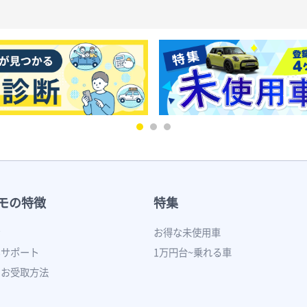
モの特徴
特集
ン
お得な未使用車
いサポート
1万円台~乗れる車
のお受取方法