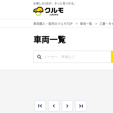
お探しの1台が、きっと見つかる。
車両購入・販売のクルモTOP
>
車両一覧
>
三菱・キ
車両一覧