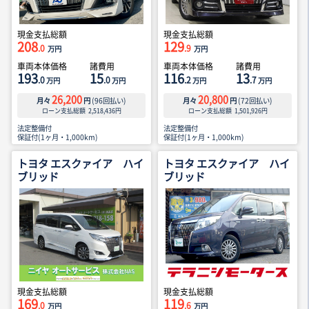
現金支払総額
現金支払総額
208
129
.0
.9
万円
万円
車両本体価格
諸費用
車両本体価格
諸費用
193
15
116
13
.0
.0
.2
.7
万円
万円
万円
万円
26,200
20,800
月々
円
(
96
回払い)
月々
円
(
72
回払い)
ローン支払総額
2,518,436
円
ローン支払総額
1,501,926
円
法定整備付
法定整備付
保証付(1ヶ月・1,000km)
保証付(1ヶ月・1,000km)
トヨタ エスクァイア ハイ
トヨタ エスクァイア ハイ
ブリッド
ブリッド
現金支払総額
現金支払総額
169
119
.0
.6
万円
万円