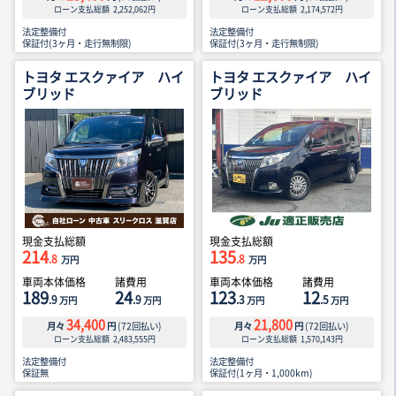
ローン支払総額
2,252,062
円
ローン支払総額
2,174,572
円
法定整備付
法定整備付
保証付(3ヶ月・走行無制限)
保証付(3ヶ月・走行無制限)
トヨタ エスクァイア ハイ
トヨタ エスクァイア ハイ
ブリッド
ブリッド
現金支払総額
現金支払総額
214
135
.8
.8
万円
万円
車両本体価格
諸費用
車両本体価格
諸費用
189
24
123
12
.9
.9
.3
.5
万円
万円
万円
万円
34,400
21,800
月々
円
(
72
回払い)
月々
円
(
72
回払い)
ローン支払総額
2,483,555
円
ローン支払総額
1,570,143
円
法定整備付
法定整備付
保証無
保証付(1ヶ月・1,000km)