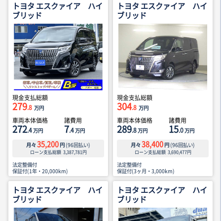
トヨタ エスクァイア ハイ
トヨタ エスクァイア ハイ
ブリッド
ブリッド
現金支払総額
現金支払総額
279
304
.8
.8
万円
万円
車両本体価格
諸費用
車両本体価格
諸費用
272
7
289
15
.4
.4
.8
.0
万円
万円
万円
万円
35,200
38,400
月々
円
(
96
回払い)
月々
円
(
96
回払い)
ローン支払総額
3,387,781
円
ローン支払総額
3,690,477
円
法定整備付
法定整備付
保証付(1年・20,000km)
保証付(3ヶ月・3,000km)
トヨタ エスクァイア ハイ
トヨタ エスクァイア ハイ
ブリッド
ブリッド