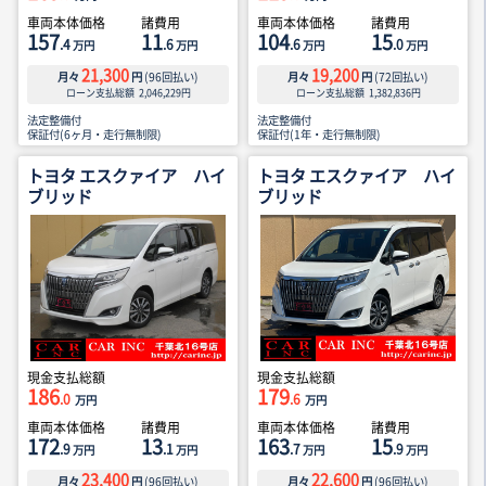
車両本体価格
諸費用
車両本体価格
諸費用
157
11
104
15
.4
.6
.6
.0
万円
万円
万円
万円
21,300
19,200
月々
円
(
96
回払い)
月々
円
(
72
回払い)
ローン支払総額
2,046,229
円
ローン支払総額
1,382,836
円
法定整備付
法定整備付
保証付(6ヶ月・走行無制限)
保証付(1年・走行無制限)
トヨタ エスクァイア ハイ
トヨタ エスクァイア ハイ
ブリッド
ブリッド
現金支払総額
現金支払総額
186
179
.0
.6
万円
万円
車両本体価格
諸費用
車両本体価格
諸費用
172
13
163
15
.9
.1
.7
.9
万円
万円
万円
万円
23,400
22,600
月々
円
(
96
回払い)
月々
円
(
96
回払い)