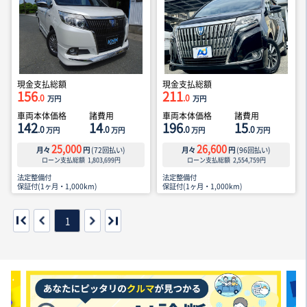
現金支払総額
現金支払総額
156
211
.0
.0
万円
万円
車両本体価格
諸費用
車両本体価格
諸費用
142
14
196
15
.0
.0
.0
.0
万円
万円
万円
万円
25,000
26,600
月々
円
(
72
回払い)
月々
円
(
96
回払い)
ローン支払総額
1,803,699
円
ローン支払総額
2,554,759
円
法定整備付
法定整備付
保証付(1ヶ月・1,000km)
保証付(1ヶ月・1,000km)
1