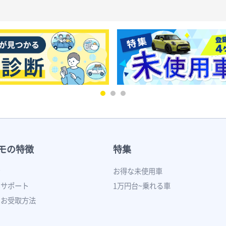
モの特徴
特集
ン
お得な未使用車
いサポート
1万円台~乗れる車
のお受取方法