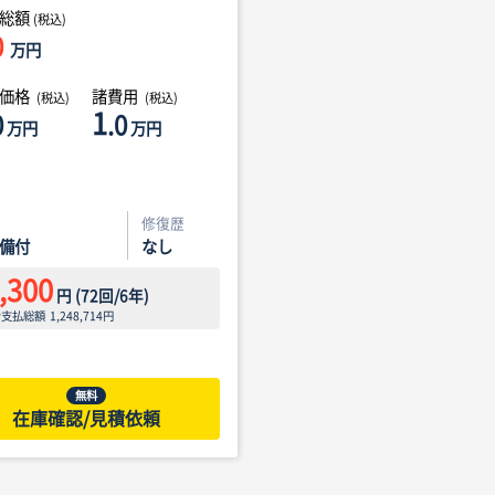
総額
(税込)
0
万円
体価格
諸費用
(税込)
(税込)
1
0
.0
万円
万円
修復歴
備付
なし
,300
円
(
72
回/
6
年)
ン支払総額
1,248,714
円
無料
在庫確認/見積依頼