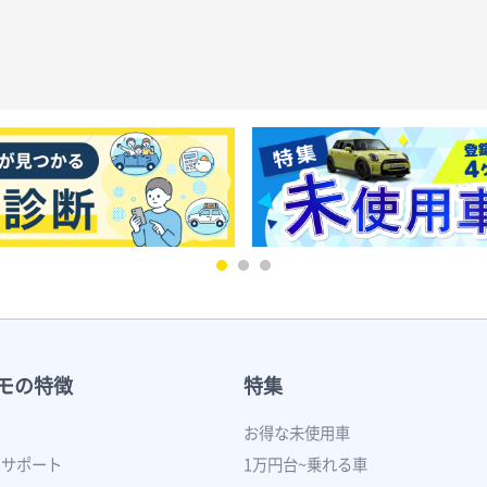
モの特徴
特集
ン
お得な未使用車
いサポート
1万円台~乗れる車