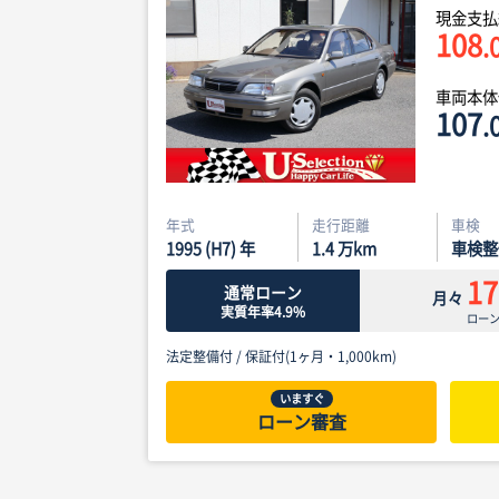
現金支払
108
.
車両本
107
.
年式
走行距離
車検
1995 (H7) 年
1.4
万km
車検整
17
通常ローン
月々
実質年率4.9%
ロー
法定整備付 /
保証付(1ヶ月・1,000km)
いますぐ
ローン審査