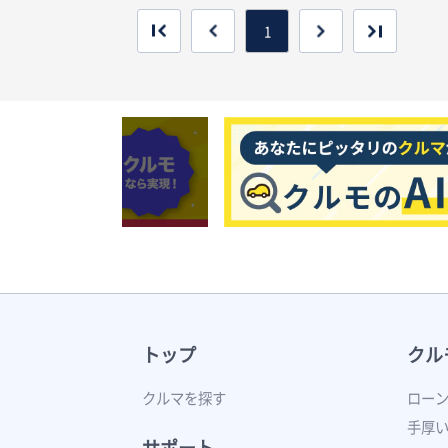
1
トップ
クル
クルマを探す
ロー
手厚
サポート