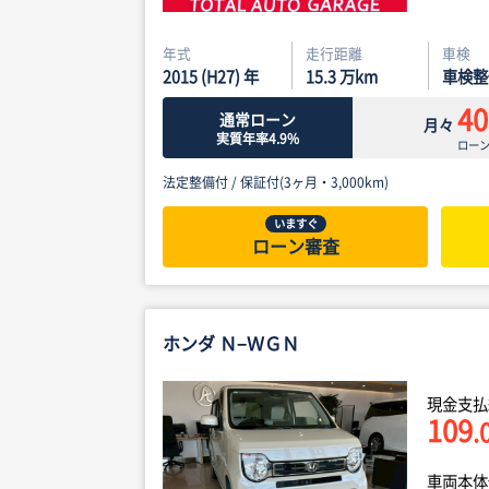
年式
走行距離
車検
2015 (H27) 年
15.3
万km
車検整
40
通常ローン
月々
実質年率4.9%
ロー
法定整備付 /
保証付(3ヶ月・3,000km)
いますぐ
ローン審査
ホンダ Ｎ−ＷＧＮ
現金支払
109
.
車両本