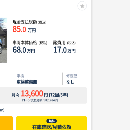
現金支払総額
(税込)
85
.0
万円
車両本体価格
諸費用
(税込)
(税込)
68
17
.0
.0
万円
万円
車検
修復歴
車検整備無
なし
13,600
月々
円
(
72
回/
6
年)
ローン支払総額
982,784
円
m)
無料
在庫確認/見積依頼