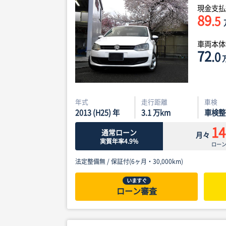
現金支払
89
.5
車両本
72
.0
年式
走行距離
車検
2013 (H25) 年
3.1
万km
車検整
14
通常ローン
月々
実質年率4.9%
ロー
法定整備無 /
保証付(6ヶ月・30,000km)
いますぐ
ローン審査