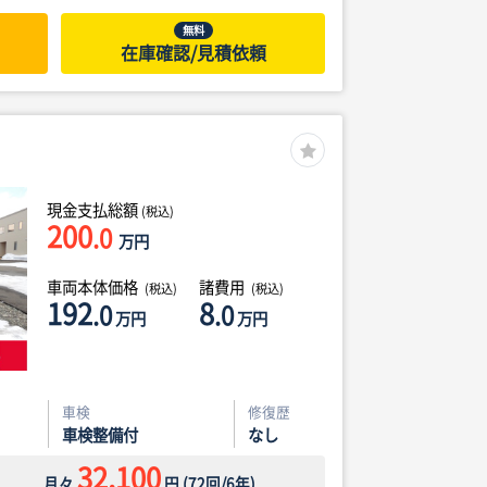
無料
在庫確認/見積依頼
現金支払総額
(税込)
200
.0
万円
車両本体価格
諸費用
(税込)
(税込)
192
8
.0
.0
万円
万円
車検
修復歴
車検整備付
なし
32,100
月々
円
(
72
回/
6
年)