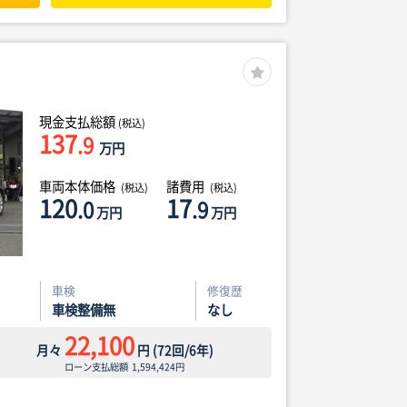
現金支払総額
(税込)
137
.9
万円
車両本体価格
諸費用
(税込)
(税込)
120
17
.0
.9
万円
万円
車検
修復歴
車検整備無
なし
22,100
月々
円
(
72
回/
6
年)
ローン支払総額
1,594,424
円