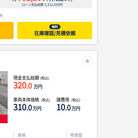
ローン支払総額
2,312,435
円
)
無料
在庫確認/見積依頼
現金支払総額
(税込)
320
.0
万円
車両本体価格
諸費用
(税込)
(税込)
310
10
.0
.0
万円
万円
車検
修復歴