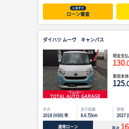
いますぐ
ローン審査
ダイハツ ムーヴ キャンバス
現金支払
130
.
車両本
125
.
年式
走行距離
車検
2018 (H30) 年
8.6
万km
2027 
16
通常ローン
月々