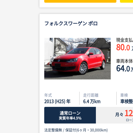
フォルクスワーゲン ポロ
現金支払
80
.0
車両本
64
.0
年式
走行距離
車検
2013 (H25) 年
6.4
万km
車検整
12
通常ローン
月々
実質年率4.9%
ロー
法定整備無 /
保証付(6ヶ月・30,000km)