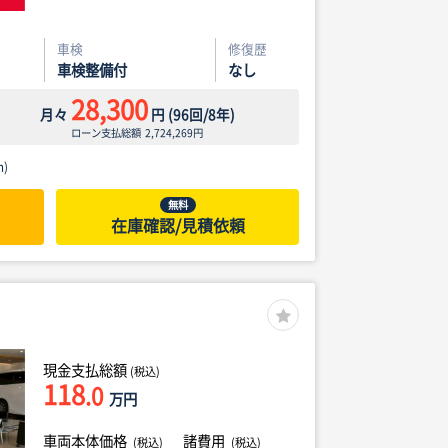
車検
修復歴
車検整備付
なし
28,300
月々
円
(
96
回/
8
年)
ローン支払総額
2,724,269
円
)
無料
在庫確認/見積依頼
現金支払総額
(税込)
118
.0
万円
車両本体価格
諸費用
(税込)
(税込)