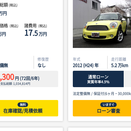
総額
(税込)
万円
体価格
諸費用
(税込)
(税込)
17
.5
万円
万円
修復歴
年式
走行距離
備無
なし
2012 (H24) 年
5.2
万km
,300
通常ローン
円
(
72
回/
6
年)
実質年率4.9%
ン支払総額
1,034,814
円
法定整備無 /
保証付(6ヶ月・30,000k
無料
いますぐ
在庫確認/見積依頼
ローン審査