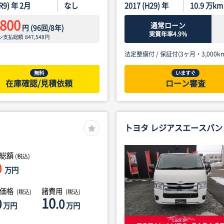
(R9) 年 2月
なし
2017 (H29) 年
10.9
万km
,800
通常ローン
円
(
96
回/
8
年)
実質年率4.9%
ン支払総額
847,548
円
法定整備付 /
保証付(3ヶ月・3,000km
無料
いますぐ
在庫確認/見積依頼
ローン審査
トヨタ レジアスエースバン
総額
(税込)
0
万円
体価格
諸費用
(税込)
(税込)
10
0
.0
万円
万円