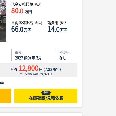
現金支払総額
(税込)
80
.0
万円
車両本体価格
諸費用
(税込)
(税込)
66
14
.0
.0
万円
万円
車検
修復歴
2027 (R9) 年 3月
なし
12,800
月々
円
(
72
回/
6
年)
ローン支払総額
924,973
円
m)
無料
在庫確認/見積依頼