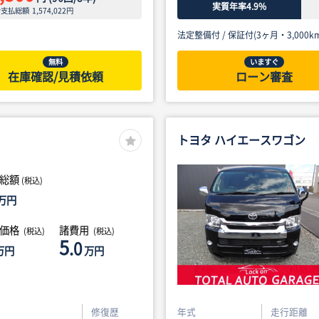
実質年率4.9%
ン支払総額
1,574,022
円
法定整備付 /
保証付(3ヶ月・3,000km
無料
いますぐ
在庫確認/見積依頼
ローン審査
トヨタ ハイエースワゴン
総額
(税込)
万円
体価格
諸費用
(税込)
(税込)
5
.0
万円
万円
修復歴
年式
走行距離