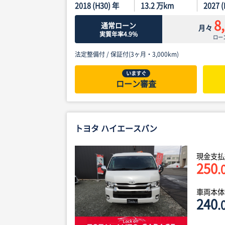
2018 (H30) 年
13.2
万km
2027 
8
通常ローン
月々
実質年率4.9%
ロー
法定整備付 /
保証付(3ヶ月・3,000km)
いますぐ
ローン審査
トヨタ ハイエースバン
現金支払
250
.
車両本
240
.