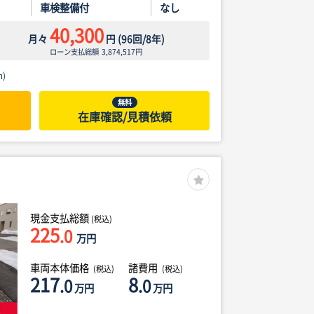
車検整備付
なし
40,300
月々
円
(
96
回/
8
年)
ローン支払総額
3,874,517
円
)
無料
在庫確認/見積依頼
現金支払総額
(税込)
225
.0
万円
車両本体価格
諸費用
(税込)
(税込)
217
8
.0
.0
万円
万円