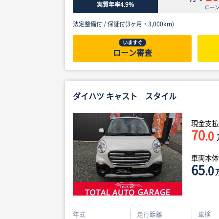
実質年率4.9%
ロー
法定整備付 /
保証付(3ヶ月・3,000km)
いますぐ
ローン審査
ダイハツ キャスト スタイル
現金支払
70
.0
車両本
65
.0
年式
走行距離
車検