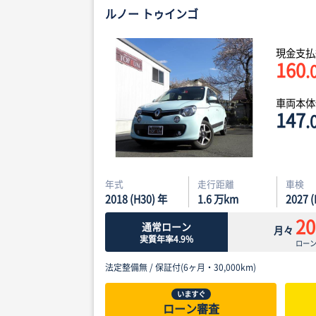
ルノー トゥインゴ
現金支払
160
.
車両本
147
.
年式
走行距離
車検
2018 (H30) 年
1.6
万km
2027 
20
通常ローン
月々
実質年率4.9%
ロー
法定整備無 /
保証付(6ヶ月・30,000km)
いますぐ
ローン審査