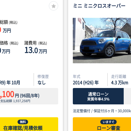
ミニ ミニクロスオーバー
総額
(税込)
0
万円
体価格
諸費用
(税込)
(税込)
13
0
.0
万円
万円
修復歴
年式
走行距離
(R9) 年 10月
なし
2014 (H26) 年
4.3
万km
,100
通常ローン
円
(
96
回/
8
年)
実質年率4.9%
ン支払総額
1,937,258
円
法定整備付 /
保証付(6ヶ月・30,000k
無料
いますぐ
在庫確認/見積依頼
ローン審査