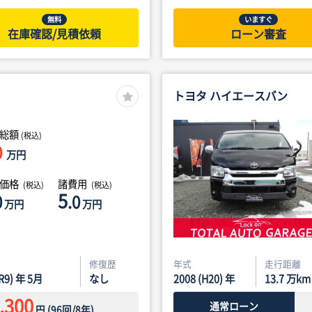
無料
いますぐ
在庫確認/見積依頼
ローン審査
トヨタ ハイエースバン
総額
(税込)
0
万円
体価格
諸費用
(税込)
(税込)
5
0
.0
万円
万円
修復歴
年式
走行距離
(R9) 年 5月
なし
2008 (H20) 年
13.7
万km
,300
通常ローン
円
(
96
回/
8
年)