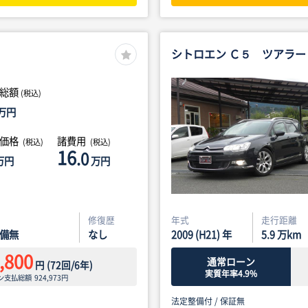
シトロエン Ｃ５ ツアラー
総額
(税込)
万円
体価格
諸費用
(税込)
(税込)
16
.0
万円
万円
修復歴
年式
走行距離
備無
なし
2009 (H21) 年
5.9
万km
,800
通常ローン
円
(
72
回/
6
年)
実質年率4.9%
ン支払総額
924,973
円
法定整備付 /
保証無