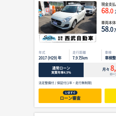
現金支払
68
.0
車両本
58
.0
年式
走行距離
車検
2017 (H29) 年
7.9
万km
車検整
8
通常ローン
月々
実質年率4.9%
ロー
法定整備付 /
保証付(1年・走行無制限)
いますぐ
ローン審査