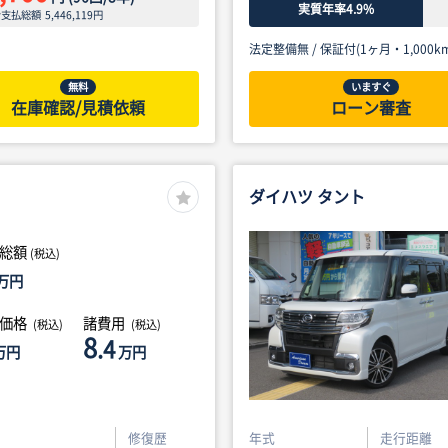
実質年率4.9%
ン支払総額
5,446,119
円
法定整備無 /
保証付(1ヶ月・1,000km
無料
いますぐ
在庫確認/見積依頼
ローン審査
ダイハツ タント
総額
(税込)
万円
体価格
諸費用
(税込)
(税込)
8
.4
万円
万円
修復歴
年式
走行距離