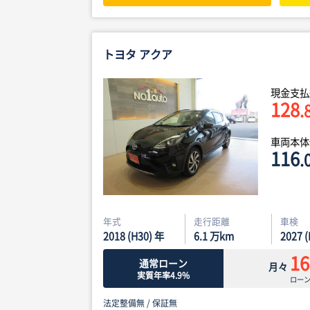
トヨタ アクア
現金支払
128
.
車両本
116
.
年式
走行距離
車検
2018 (H30) 年
6.1
万km
2027 
16
通常ローン
月々
実質年率4.9%
ロー
法定整備無 /
保証無