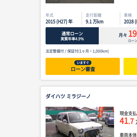
年式
走行距離
車検
2015 (H27) 年
9.1
万km
2028 
19
通常ローン
月々
実質年率4.9%
ロー
法定整備付 /
保証付(1ヶ月・1,000km)
いますぐ
ローン審査
ダイハツ ミラジーノ
現金支払
41
.7
車両本