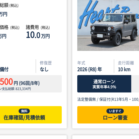
総額
(税込)
万円
体価格
諸費用
(税込)
(税込)
10
.0
万円
万円
修復歴
年式
走行距離
備付
なし
2026 (R8) 年
10
km
,500
通常ローン
円
(
96
回/
8
年)
実質年率4.9%
ン支払総額
823,334
円
法定整備無 /
保証付(R13年5月・100,
無料
いますぐ
在庫確認/見積依頼
ローン審査