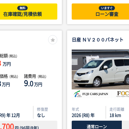
無料
いますぐ
在庫確認/見積依頼
ローン審査
日産 ＮＶ２００バネット
総額
(税込)
8
万円
体価格
諸費用
(税込)
(税込)
9
8
.0
万円
万円
修復歴
年式
走行距離
(R9) 年 12月
なし
2026 (R8) 年
18
km
,700
通常ローン
円
(
96
回/
8
年)