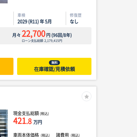
車検
修復歴
2029 (R11) 年 5月
なし
22,700
月々
円
(
96
回/
8
年)
ローン支払総額
2,179,415
円
無料
在庫確認/見積依頼
現金支払総額
(税込)
421
.8
万円
車両本体価格
諸費用
(税込)
(税込)