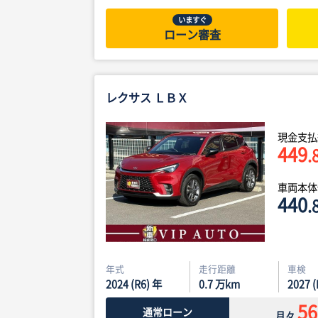
いますぐ
ローン審査
レクサス ＬＢＸ
現金支払
449
.
車両本
440
.
年式
走行距離
車検
2024 (R6) 年
0.7
万km
2027 
56
通常ローン
月々