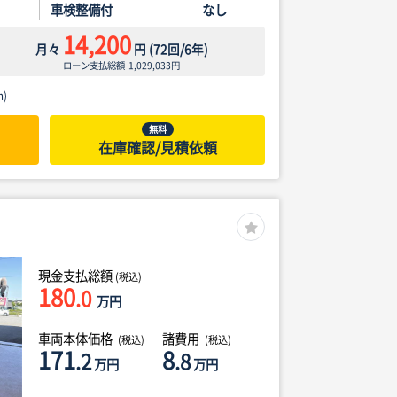
車検整備付
なし
14,200
月々
円
(
72
回/
6
年)
ローン支払総額
1,029,033
円
)
無料
在庫確認/見積依頼
現金支払総額
(税込)
180
.0
万円
車両本体価格
諸費用
(税込)
(税込)
171
8
.2
.8
万円
万円