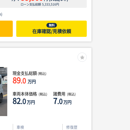
ローン支払総額
5,333,516
円
)
無料
在庫確認/見積依頼
現金支払総額
(税込)
89
.0
万円
車両本体価格
諸費用
(税込)
(税込)
82
7
.0
.0
万円
万円
車検
修復歴