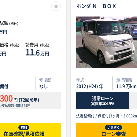
ホンダ Ｎ ＢＯＸ
総額
(税込)
万円
体価格
諸費用
(税込)
(税込)
11
.6
万円
万円
修復歴
年式
走行距離
備付
なし
2012 (H24) 年
11.9
万km
,300
通常ローン
円
(
72
回/
6
年)
実質年率4.9%
ン支払総額
455,549
円
法定整備付 /
保証付(3ヶ月・3,000km
無料
いますぐ
在庫確認/見積依頼
ローン審査