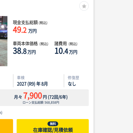
現金支払総額
(税込)
49
.2
万円
車両本体価格
諸費用
(税込)
(税込)
38
10
.8
.4
万円
万円
車検
修復歴
2027 (R9) 年 8月
なし
7,900
月々
円
(
72
回/
6
年)
ローン支払総額
568,858
円
)
無料
在庫確認/見積依頼