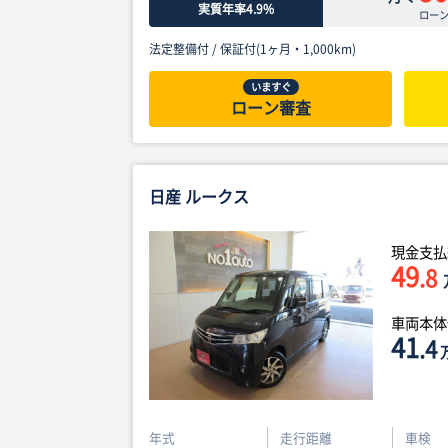
実質年率4.9%
ロー
法定整備付 /
保証付(1ヶ月・1,000km)
いますぐ
ローン審査
日産 ルークス
現金支払
49
.8
車両本
41
.4
年式
走行距離
車検