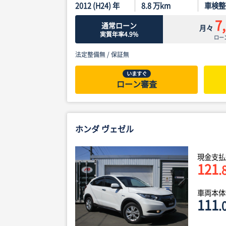
2012 (H24) 年
8.8
万km
車検整
7
通常ローン
月々
実質年率4.9%
ロー
法定整備無 /
保証無
いますぐ
ローン審査
ホンダ ヴェゼル
現金支払
121
.
車両本
111
.