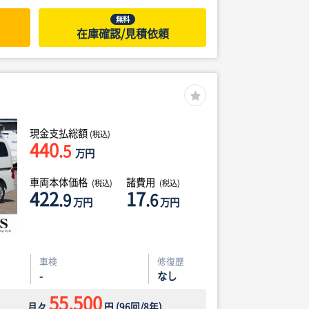
無料
在庫確認/見積依頼
現金支払総額
(税込)
440
.5
万円
車両本体価格
諸費用
(税込)
(税込)
422
17
.9
.6
万円
万円
車検
修復歴
-
なし
55,500
月々
円
(
96
回/
8
年)