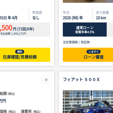
修復歴
年式
走行距離
(R10) 年 4月
なし
2026 (R8) 年
10
km
,500
通常ローン
円
(
72
回/
6
年)
実質年率4.9%
ン支払総額
1,408,272
円
法定整備無 /
保証無
無料
いますぐ
在庫確認/見積依頼
ローン審査
フィアット ５００Ｘ
総額
(税込)
万円
体価格
諸費用
(税込)
(税込)