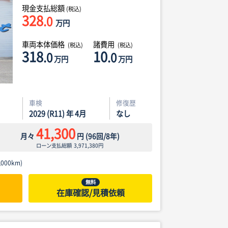
現金支払総額
(税込)
328
.0
万円
車両本体価格
諸費用
(税込)
(税込)
318
10
.0
.0
万円
万円
車検
修復歴
2029 (R11) 年 4月
なし
41,300
月々
円
(
96
回/
8
年)
ローン支払総額
3,971,380
円
000km)
無料
在庫確認/見積依頼