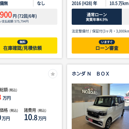
備無
なし
2016 (H28) 年
10.5
万km
,900
通常ローン
円
(
72
回/
6
年)
実質年率4.9%
ン支払総額
575,794
円
法定整備付 /
保証付(3ヶ月・3,000km
無料
いますぐ
在庫確認/見積依頼
ローン審査
ホンダ Ｎ ＢＯＸ
総額
(税込)
8
万円
体価格
諸費用
(税込)
(税込)
10
0
.8
万円
万円