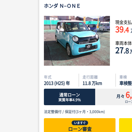
ホンダ Ｎ−ＯＮＥ
現金支払
39
.4
車両本
27
.8
年式
走行距離
車検
2013 (H25) 年
11.8
万km
車検整
6
通常ローン
月々
実質年率4.9%
ロー
法定整備付 /
保証付(3ヶ月・3,000km)
いますぐ
ローン審査