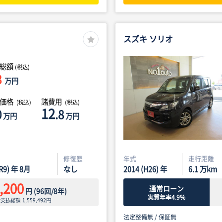
スズキ ソリオ
総額
(税込)
8
万円
体価格
諸費用
(税込)
(税込)
12
0
.8
万円
万円
修復歴
年式
走行距離
(R9) 年 8月
なし
2014 (H26) 年
6.1
万km
,200
通常ローン
円
(
96
回/
8
年)
実質年率4.9%
ン支払総額
1,559,492
円
法定整備無 /
保証無