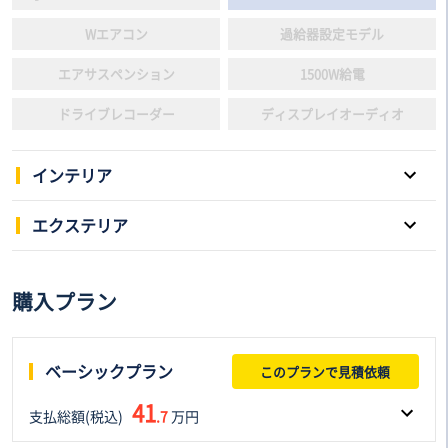
Wエアコン
過給器設定モデル
エアサスペンション
1500W給電
ドライブレコーダー
ディスプレイオーディオ
インテリア
パワーウインドウ
キーレスエントリー
エクステリア
スマートキー
本革シート
スライドドア
サンルーフ
購入プラン
3列シート
電動シート
アルミホイール
ローダウン
フルフラットシート
後席モニター
リフトアップ
HID/LED
ベーシックプラン
このプランで見積依頼
シートヒーター
シートエアコン
エアロパーツ
アダプティプヘッドライト
41
支払総額(税込)
ウォークスルー
.7
万円
オットマン
フロントフォグランプ
ルーフレール