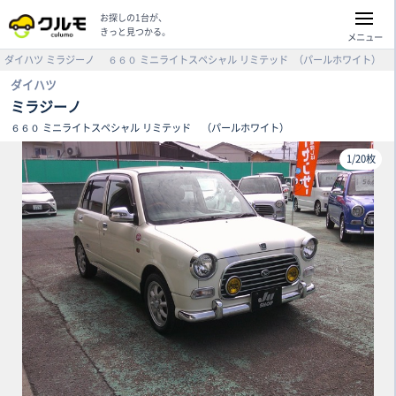
お探しの1台が、
きっと見つかる。
メニュー
ダイハツ
ミラジーノ
６６０ ミニライトスペシャル リミテッド
（パールホワイト）
ダイハツ
ミラジーノ
６６０ ミニライトスペシャル リミテッド
（パールホワイト）
1
/
20枚