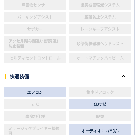
障害物センサー
衝突被害軽減システム
パーキングアシスト
盗難防止システム
サポカー
レーンキープアシスト
アクセル踏み間違い(誤発進)
頸部衝撃緩和ヘッドレスト
防止装置
ヒルディセントコントロール
オートマチックハイビーム
快適装備
エアコン
集中ドアロック
ETC
CDナビ
寒冷地仕様
映像
ミュージックプレイヤー接続
オーディオ： - /MD/ -
可