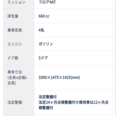
ミッション
フロア4AT
排気量
660 cc
乗車定員
4名
エンジン
ガソリン
ドア数
5ドア
車体寸法
(全長x全幅x
3395×1475×1425(mm)
全高)
法定整備付
法定整備
法定24ヶ月点検整備付※商用車は12ヶ月点
検整備付