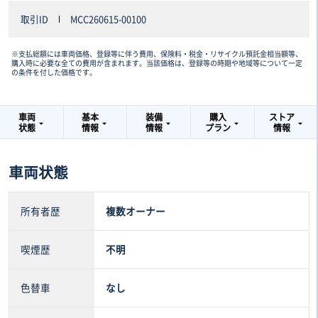
取引ID
MCC260615-00100
※支払総額には車両価格、登録等に伴う費用、保険料・税金・リサイクル預託金相当額等、
購入時に必要な全ての費用が含まれます。当該価格は、登録等の時期や地域等について一定
の条件を付した価格です。
車両
基本
装備
購入
ストア
状態
情報
情報
プラン
情報
車両状態
所有者歴
複数オーナー
喫煙歴
不明
色替車
なし