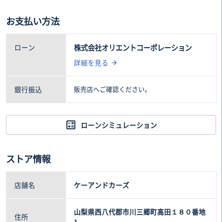
テレビ
車両本体価格(税込)
諸費用(税込)
お支払い方法
29
11
.8万円
.9万円
ローン
株式会社オリエントコーポレーション
詳細を見る
銀行振込
販売店へご確認ください。
ローンシミュレーション
ストア情報
店舗名
ケーアンドカーズ
山梨県西八代郡市川三郷町高田１８０番地
住所
1