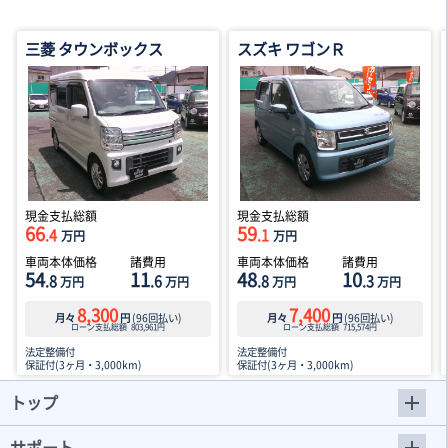
三菱 タウンボックス
スズキ ワゴンＲ
現金支払総額
現金支払総額
66
59
.4
.1
万円
万円
車両本体価格
諸費用
車両本体価格
諸費用
54
11
48
10
.8
.6
.8
.3
万円
万円
万円
万円
8,300
7,400
月々
円
(
96
回払い)
月々
円
(
96
回払い)
ローン支払総額
803,961
円
ローン支払総額
715,574
円
法定整備付
法定整備付
保証付(3ヶ月・3,000km)
保証付(3ヶ月・3,000km)
トップ
サポート