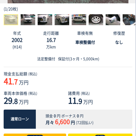
(
1
/
20枚
)
年式
走行距離
車検有無
修復歴
2002
16.7
車検整備付
なし
(H14)
万km
法定整備付
保証付(3ヶ月・5,000km)
現金支払総額
(税込)
41
.7
万円
車両本体価格
諸費用
(税込)
(税込)
29
11
.8
.9
万円
万円
頭金
0
円 ボーナス
0
円
通常ローン
6,600
月々
円
(
72
回払い)