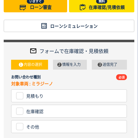
いますぐ
無料
ローン審査
在庫確認/見積依頼
ローンシミュレーション
フォームで在庫確認・見積依頼
内容の選択
情報を入力
送信完了
お問い合わせ種別
電話番
必須
対象車両 : ミラジーノ
見積もり
納車先
都道
在庫確認
その他