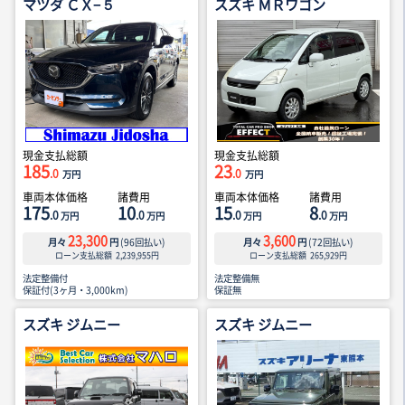
マツダ ＣＸ−５
スズキ ＭＲワゴン
現金支払総額
現金支払総額
185
23
.0
.0
万円
万円
車両本体価格
諸費用
車両本体価格
諸費用
175
10
15
8
.0
.0
.0
.0
万円
万円
万円
万円
23,300
3,600
月々
円
(
96
回払い)
月々
円
(
72
回払い)
ローン支払総額
2,239,955
円
ローン支払総額
265,929
円
法定整備付
法定整備無
保証付(3ヶ月・3,000km)
保証無
スズキ ジムニー
スズキ ジムニー