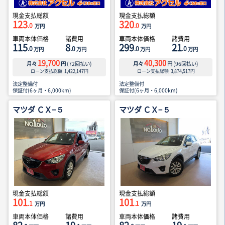
現金支払総額
現金支払総額
123
320
.0
.0
万円
万円
車両本体価格
諸費用
車両本体価格
諸費用
115
8
299
21
.0
.0
.0
.0
万円
万円
万円
万円
19,700
40,300
月々
円
(
72
回払い)
月々
円
(
96
回払い)
ローン支払総額
1,422,147
円
ローン支払総額
3,874,517
円
法定整備付
法定整備付
保証付(6ヶ月・6,000km)
保証付(6ヶ月・6,000km)
マツダ ＣＸ−５
マツダ ＣＸ−５
現金支払総額
現金支払総額
101
101
.1
.1
万円
万円
車両本体価格
諸費用
車両本体価格
諸費用