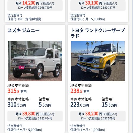
14,200
30,100
月々
円
(
72
回払い)
月々
円
(
96
回払い)
ローン支払総額
1,026,720
円
ローン支払総額
2,890,147
円
法定整備付
法定整備付
保証付(1年・走行無制限)
保証付(6ヶ月・5,000km)
スズキ ジムニー
トヨタ ランドクルーザープ
ラド
現金支払総額
現金支払総額
315
238
.8
.5
万円
万円
車両本体価格
諸費用
車両本体価格
諸費用
310
5
223
15
.5
.3
.0
.5
万円
万円
万円
万円
39,800
38,200
月々
円
(
96
回払い)
月々
円
(
72
回払い)
ローン支払総額
3,823,664
円
ローン支払総額
2,757,579
円
法定整備付
法定整備付
保証付(6ヶ月・5,000km)
保証付(1ヶ月・1,000km)