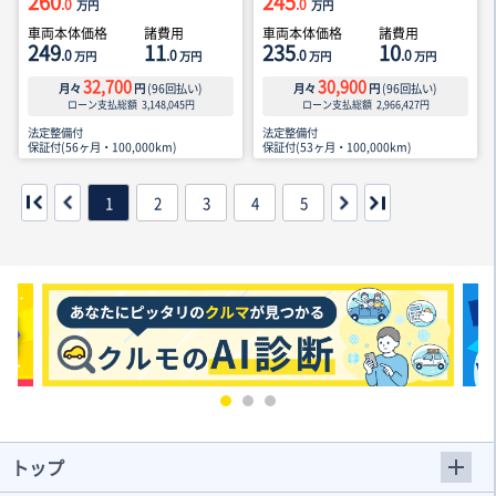
260
245
.0
.0
万円
万円
車両本体価格
諸費用
車両本体価格
諸費用
249
11
235
10
.0
.0
.0
.0
万円
万円
万円
万円
32,700
30,900
月々
円
(
96
回払い)
月々
円
(
96
回払い)
ローン支払総額
3,148,045
円
ローン支払総額
2,966,427
円
法定整備付
法定整備付
保証付(56ヶ月・100,000km)
保証付(53ヶ月・100,000km)
1
2
3
4
5
トップ