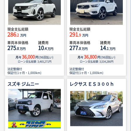
現金支払総額
現金支払総額
286
291
.2
.9
万円
万円
車両本体価格
諸費用
車両本体価格
諸費用
275
10
277
14
.8
.4
.8
.1
万円
万円
万円
万円
36,000
36,800
月々
円
(
96
回払い)
月々
円
(
96
回払い)
ローン支払総額
3,465,271
円
ローン支払総額
3,534,286
円
法定整備付
法定整備付
保証付(1ヶ月・1,000km)
保証付(1ヶ月・1,000km)
スズキ ジムニー
レクサス ＥＳ３００ｈ