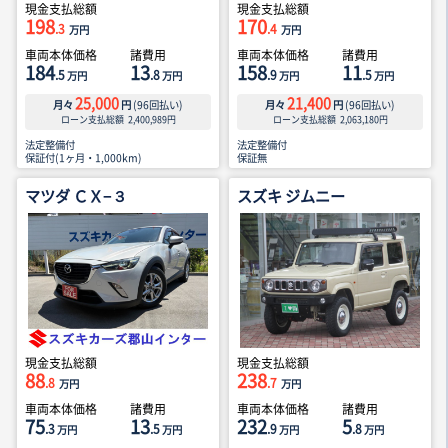
現金支払総額
現金支払総額
198
170
.3
.4
万円
万円
車両本体価格
諸費用
車両本体価格
諸費用
184
13
158
11
.5
.8
.9
.5
万円
万円
万円
万円
25,000
21,400
月々
円
(
96
回払い)
月々
円
(
96
回払い)
ローン支払総額
2,400,989
円
ローン支払総額
2,063,180
円
法定整備付
法定整備付
保証付(1ヶ月・1,000km)
保証無
マツダ ＣＸ−３
スズキ ジムニー
現金支払総額
現金支払総額
88
238
.8
.7
万円
万円
車両本体価格
諸費用
車両本体価格
諸費用
75
13
232
5
.3
.5
.9
.8
万円
万円
万円
万円