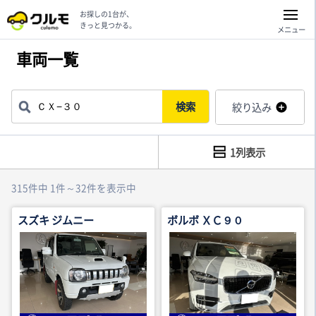
お探しの1台が、
きっと見つかる。
メニュー
車両一覧
検索
絞り込み
1列表示
315件中 1件～32件を表示中
スズキ ジムニー
ボルボ ＸＣ９０