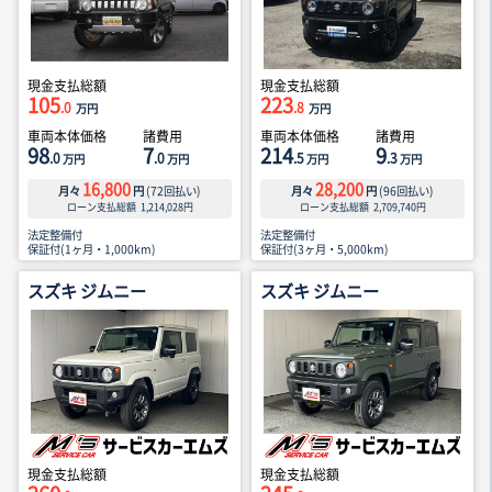
現金支払総額
現金支払総額
105
223
.0
.8
万円
万円
車両本体価格
諸費用
車両本体価格
諸費用
98
7
214
9
.0
.0
.5
.3
万円
万円
万円
万円
16,800
28,200
月々
円
(
72
回払い)
月々
円
(
96
回払い)
ローン支払総額
1,214,028
円
ローン支払総額
2,709,740
円
法定整備付
法定整備付
保証付(1ヶ月・1,000km)
保証付(3ヶ月・5,000km)
スズキ ジムニー
スズキ ジムニー
現金支払総額
現金支払総額