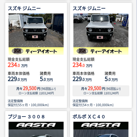
スズキ ジムニー
スズキ ジムニー
現金支払総額
現金支払総額
234
234
.0
.0
万円
万円
車両本体価格
諸費用
車両本体価格
諸費用
229
5
229
5
.0
.0
.0
.0
万円
万円
万円
万円
29,500
29,500
月々
円
(
96
回払い)
月々
円
(
96
回払い)
ローン支払総額
2,833,240
円
ローン支払総額
2,833,240
円
法定整備無
法定整備無
保証付(55ヶ月・100,000km)
保証付(54ヶ月・100,000km)
プジョー ３００８
ボルボ ＸＣ４０