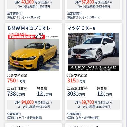
40,100
37,800
月々
円
(
96
回払い)
月々
円
(
96
回払い)
ローン支払総額
3,850,301
円
ローン支払総額
3,629,938
円
法定整備付
法定整備付
保証付(1ヶ月・3,000km)
保証付(1ヶ月・3,000km)
ＢＭＷ Ｍ４カブリオレ
マツダ ＣＸ−８
現金支払総額
現金支払総額
750
315
.5
.0
万円
万円
車両本体価格
諸費用
車両本体価格
諸費用
738
12
303
12
.0
.5
.0
.0
万円
万円
万円
万円
94,600
39,700
月々
円
(
96
回払い)
月々
円
(
96
回払い)
ローン支払総額
9,086,955
円
ローン支払総額
3,813,978
円
法定整備付
法定整備付
保証付(6ヶ月・走行無制限)
保証付(1年・走行無制限)