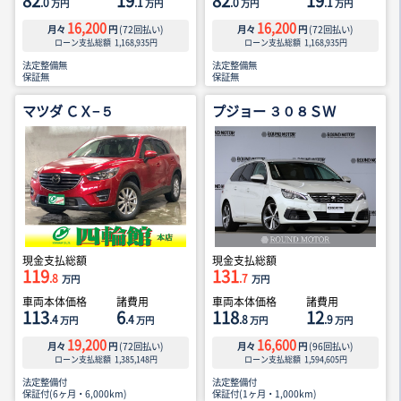
82
19
82
19
.0
.1
.0
.1
万円
万円
万円
万円
16,200
16,200
月々
円
(
72
回払い)
月々
円
(
72
回払い)
ローン支払総額
1,168,935
円
ローン支払総額
1,168,935
円
法定整備無
法定整備無
保証無
保証無
マツダ ＣＸ−５
プジョー ３０８ＳＷ
現金支払総額
現金支払総額
119
131
.8
.7
万円
万円
車両本体価格
諸費用
車両本体価格
諸費用
113
6
118
12
.4
.4
.8
.9
万円
万円
万円
万円
19,200
16,600
月々
円
(
72
回払い)
月々
円
(
96
回払い)
ローン支払総額
1,385,148
円
ローン支払総額
1,594,605
円
法定整備付
法定整備付
保証付(6ヶ月・6,000km)
保証付(1ヶ月・1,000km)