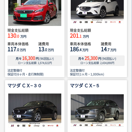
現金支払総額
現金支払総額
130
201
.0
.1
万円
万円
車両本体価格
諸費用
車両本体価格
諸費用
117
13
186
14
.0
.0
.4
.7
万円
万円
万円
万円
16,300
25,300
月々
円
(
96
回払い)
月々
円
(
96
回払い)
ローン支払総額
1,574,022
円
ローン支払総額
2,434,890
円
法定整備付
法定整備付
保証付(6ヶ月・走行無制限)
保証付(1ヶ月・1,000km)
マツダ ＣＸ−３０
マツダ ＣＸ−５