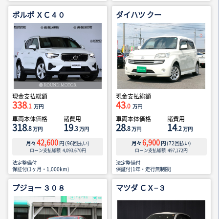
ボルボ ＸＣ４０
ダイハツ クー
現金支払総額
現金支払総額
338
43
.1
.0
万円
万円
車両本体価格
諸費用
車両本体価格
諸費用
318
19
28
14
.8
.3
.8
.2
万円
万円
万円
万円
42,600
6,900
月々
円
(
96
回払い)
月々
円
(
72
回払い)
ローン支払総額
4,093,670
円
ローン支払総額
497,172
円
法定整備付
法定整備付
保証付(1ヶ月・1,000km)
保証付(1年・走行無制限)
プジョー ３０８
マツダ ＣＸ−３